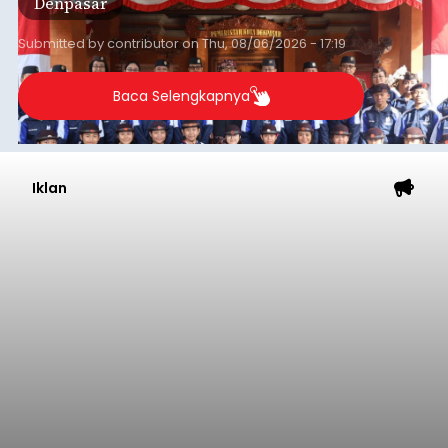
Denpasar
Tahun 2026 di Bumi Perkemahan Cibubur,
Jakarta Timur.
Submitted by
contributor
on
Thu, 08/06/2026 - 17:19
Baca Selengkapnya
Iklan