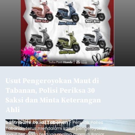
Usut Pengeroyokan Maut di
Tabanan, Polisi Periksa 30
Saksi dan Minta Keterangan
Ahli
balitribune.co.id | Tabanan
- Penyidik Polres
Tabanan terus mendalami kasus pengeroyokan
maut terhadap terduga maling ayam di Banjar