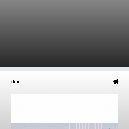
Iklan