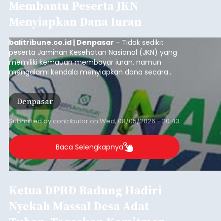
Membantu Peserta JKN
Menyiapkan Dana Iuran
balitribune.co.id | Denpasar
- Tidak sedikit
peserta Jaminan Kesehatan Nasional (JKN) yang
memiliki kemauan membayar iuran, namun
mengalami kendala menyiapkan dana secara
penuh saat jatuh tempo pembayaran iuran.
Kondisi ini terutama dialami oleh peserta
Denpasar
segmen Pekerja Bukan Penerima Upah (PBPU)
yang memiliki penghasilan tidak tetap.
Submitted by
contributor
on
Wed, 08/05/2026 - 20:43
Baca Selengkapnya
Ketua DPRD Badung Hadiri
Nyekah Massal Desa Adat