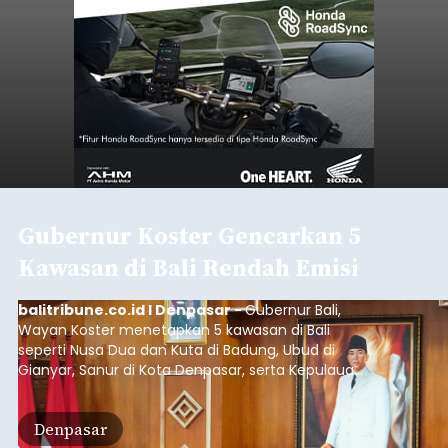
Gubernur Koster Gencarkan 5
Kawasan di Bali Rendah Emisi
balitribune.co.id I Denpasar -
Gubernur Bali,
Wayan Koster menetapkan 5 kawasan di Bali
seperti Nusa Dua dan Kuta di Badung, Ubud di
Gianyar, Sanur di Kota Denpasar, serta Kepulauan
Nusa Penida Klungkung sebagai kawasan rendah
emisi.
Denpasar