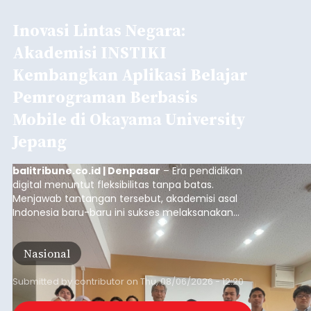
Inovasi Lintas Negara:
Akademisi INSTIKI
Kembangkan Aplikasi Belajar
Pemrograman Berbasis
Mobile di Okayama University
Jepang
balitribune.co.id | Denpasar
– Era pendidikan
digital menuntut fleksibilitas tanpa batas.
Menjawab tantangan tersebut, akademisi asal
Indonesia baru-baru ini sukses melaksanakan
program Pengabdian Kepada Masyarakat (PKM)
skala internasional di Distributed Systems
Nasional
Laboratory, Okayama University, Jepang.
Submitted by
contributor
on
Thu, 08/06/2026 - 12:20