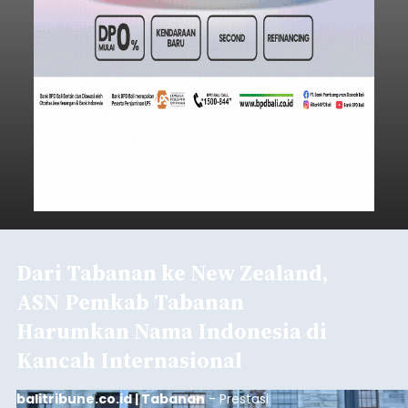
Dari Tabanan ke New Zealand,
ASN Pemkab Tabanan
Harumkan Nama Indonesia di
Kancah Internasional
balitribune.co.id | Tabanan
- Prestasi