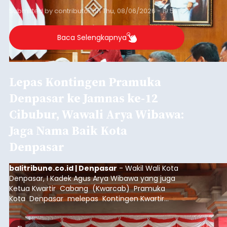
Submitted by
contributor
on
Thu, 08/06/2026 - 19:59
Baca Selengkapnya
Lepas Kontingen Pramuka
Denpasar ke Jamnas ke-12
Cibubur, Wawali Arya Wibawa:
Jaga Nama Baik Kota
Denpasar
balitribune.co.id | Denpasar
- Wakil Wali Kota
Denpasar, I Kadek Agus Arya Wibawa yang juga
Ketua Kwartir Cabang (Kwarcab) Pramuka
Kota Denpasar melepas Kontingen Kwartir
Cabang Gerakan Pramuka Denpasar yang akan
mengikuti Jambore Nasional Pramuka ke-12