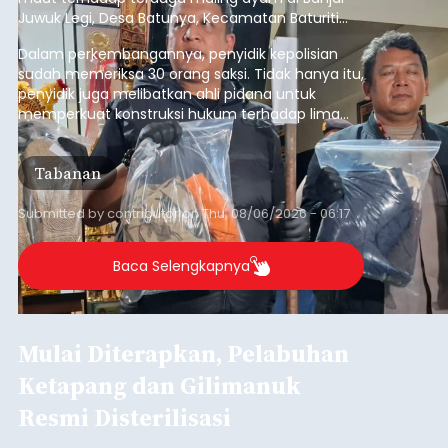
Juwuk Legi, Desa Batunya, Kecamatan Baturiti
yang terjadi beberapa waktu lalu.
Dalam perkembangannya, penyidik kepolisian
sudah memeriksa 30 orang saksi. Tidak hanya itu,
penyidik juga melibatkan ahli pidana untuk
memperkuat konstruksi hukum terhadap lima
orang tersangka yang saat ini ditahan.
Tabanan
Submitted by
contributor
on
Thu, 08/06/2026 - 06:17
Baca Selengkapnya
Mulai Diterapkan, Pelabuhan
Ketapang dan Gilimanuk
Resmi Disterilisasi