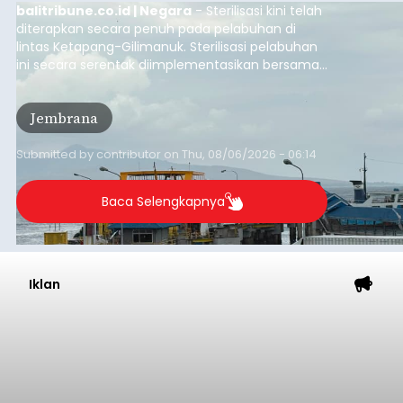
balitribune.co.id | Negara
- Sterilisasi kini telah
diterapkan secara penuh pada pelabuhan di
lintas Ketapang-Gilimanuk. Sterilisasi pelabuhan
ini secara serentak diimplementasikan bersama
empat pelabuhan utama lainnya, yakni
Pelabuhan Merak, Bakauheni, Kayangan, dan
Jembrana
Lembar pada Rabu (5/8/2026).
Submitted by
contributor
on
Thu, 08/06/2026 - 06:14
Baca Selengkapnya
Iklan