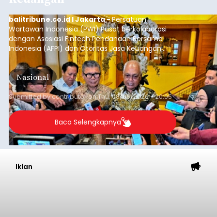
balitribune.co.id I Jakarta -
Persatuan
Wartawan Indonesia (PWI) Pusat berkolaborasi
dengan Asosiasi Fintech Pendanaan Bersama
Indonesia (AFPI) dan Otoritas Jasa Keuangan
(OJK) menggelar Workshop bertajuk "Pintar
untuk Inklusi Keuangan: Jurnalisme untuk
Nasional
Kepentingan Publik" di Aryaduta Hotel (Tugu
Tani) Jakarta, Kamis (6/8/2026).
Submitted by
contributor
on
Thu, 08/06/2026 - 20:05
Baca Selengkapnya
Iklan