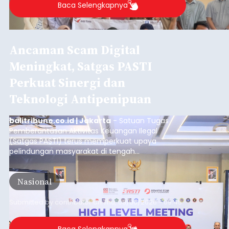
Baca Selengkapnya
Ancaman Scam Digital
Meningkat, Satgas PASTI
Perkuat Sinergi dan
Teknologi Antipenipuan
balitribune.co.id | Jakarta
- Satuan Tugas
Pemberantasan Aktivitas Keuangan Ilegal
(Satgas PASTI) terus memperkuat upaya
pelindungan masyarakat di tengah
meningkatnya ancaman penipuan digital yang
semakin kompleks.
Nasional
Submitted by
contributor
on
Thu, 08/06/2026 - 09:45