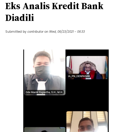
Eks Analis Kredit Bank
Diadili
Submitted by
contributor
on
Wed, 06/23/2021 - 06:33