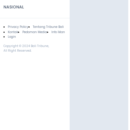
NASIONAL
Privacy Policy
Tentang Tribune Bali
Footer
Kontak
Pedoman Media
Info Iklan
Login
Copyright © 2024 Bali Tribune,
All Right Reserved.