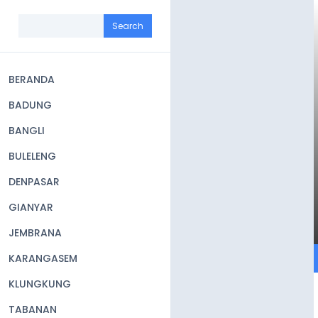
Skip
to
Search
main
content
BERANDA
Main
BADUNG
navigation
BANGLI
BULELENG
DENPASAR
GIANYAR
JEMBRANA
KARANGASEM
KLUNGKUNG
TABANAN