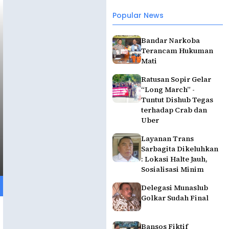
Popular News
Bandar Narkoba
Terancam Hukuman
Mati
Ratusan Sopir Gelar
“Long March” -
Tuntut Dishub Tegas
terhadap Crab dan
Uber
Layanan Trans
Sarbagita Dikeluhkan
: Lokasi Halte Jauh,
Sosialisasi Minim
Delegasi Munaslub
Golkar Sudah Final
Bansos Fiktif