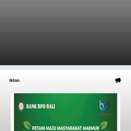
Iklan