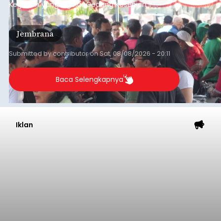
Kegiatan yang digelar Gedung Kesenian Ir.
Soekarno ini memadukan pemberdayaan
ekonomi masyarakat dengan aksi sosial tersebut
Jembrana
mendapat antusiasme tinggi dan mencatat nilai
transaksi mencapai Rp672.733.200.
Submitted by
contributor
on
Sat, 08/08/2026 - 20:11
Baca Selengkapnya
Iklan