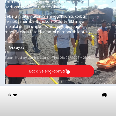
Kota Denpasar, yang diketahui bernama I Kadek
Dedi Wiranata (35), ditemukan tidak bernyawa di
pesisir Pantai Purnama, Sukawati.
Sebelum ditemukan meninggal dunia, korban
sempat memberitahukan lokasi terakhirnya
melalui pesan singkat WhatsApp dan juga
mengirimkan foto dua botol pembersih lantai ke
istrinya.
Gianyar
Submitted by
contributor
on
Thu, 08/06/2026 - 21:06
Baca Selengkapnya
Iklan