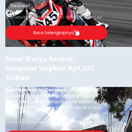
Nasional
Barat, pada 7–9 Agustus 2026.
Submitted by
contributor
on
Fri, 08/07/2026 - 07:44
Baca Selengkapnya
Sasar Warga Rentan,
Denpasar Siapkan Rp1,152
Triliun
balitribune.co.id I Denpasar -
Pemerintah Kota
Denpasar mengalokasikan anggaran sebesar
Rp1,152 triliun untuk mengintervensi sekitar 18.000
warga kelompok rentan yang berada di ambang
garis kemiskinan. Langkah strategis ini diambil
guna menjaga masyarakat yang berada pada
Submitted by
contributor
on
Thu, 08/06/2026 - 21:31
kelompok desil 5 dan 6 tersebut agar tidak
merosot ke kategori miskin.