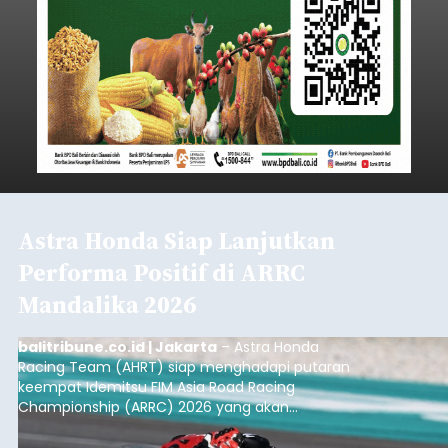
Astra Honda Siap Lanjutkan
Performa Positif di ARRC
Mandalika 2026
balitribune.co.id | Jakarta
– Astra Honda
Racing Team (AHRT) siap menghadapi putaran
keempat Idemitsu FIM Asia Road Racing
Championship (ARRC) 2026 yang akan
berlangsung di Pertamina Mandalika
International Circuit, Lombok, Nusa Tenggara