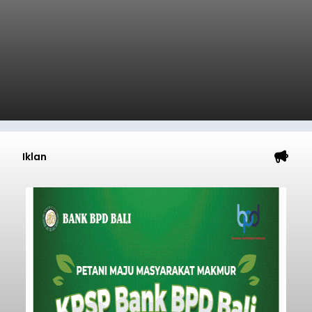
Iklan