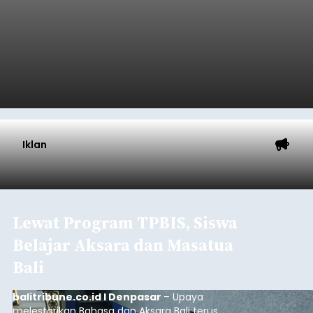
Iklan
Lewat Program TPBIS, Siswa
Belajar Aksara dan Masatua
Bali
balitribune.co.id I Denpasar
– Upaya
melestarikan Bahasa dan Aksara Bali terus