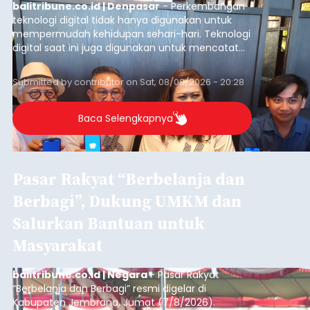
balitribune.co.id | Denpasar
- Perkembangan
teknologi digital tidak hanya digunakan untuk
mempermudah kehidupan sehari-hari. Teknologi
digital saat ini juga digunakan untuk mencatat
dan mengelola data base alumni dari suatu
sekolah, salah satunya adalah alumni SMA 1
Submitted by
contributor
on
Sat, 08/08/2026 - 20:28
Denpasar.
Baca Selengkapnya
Pasar Rakyat “Berbelanja dan
Berbagi”, Dukung UMKM dan
Salurkan Bantuan untuk
Masyarakat
balitribune.co.id | Negara
- Pasar Rakyat
“Berbelanja dan Berbagi” resmi digelar di
Kabupaten Jembrana, Jumat (7/8/2026).