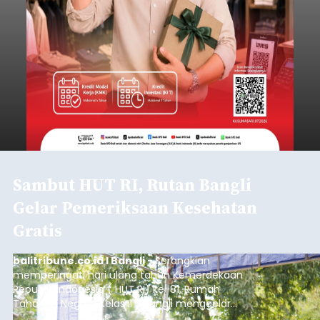
Sambut HUT RI, Rutan Bangli
Gelar Pemeriksaan Kesehatan
Gratis
balitribune.co.id I Bangli -
Serangkian
memperingati hari ulang tahun Kemerdekaan
Republik Indonesia ( HUT RI) ke-81, Rumah
Tahanan Negara Kelas II B Bangli menggelar
kegiatan pemeriksaan kesehatan gratis, Rabu