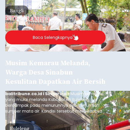
(6/8/2026).
Bangli
Submitted by
contributor
on
Thu, 08/06/2026 - 20:56
Baca Selengkapnya
Musim Kemarau Melanda,
Warga Desa Sinabun
Kesulitan Dapatkan Air Bersih
balitribune.co.id I Singaraja -
Musim kemarau
yang mulai melanda Kabupaten Buleleng
berdampak pada menurunnya debit sejumlah
sumber mata air. Kondisi tersebut menyebabkan
warga di beberapa desa mulai mengalami
kesulitan mendapatkan air bersih, terutama
Buleleng
untuk memenuhi kebutuhan mandi, cuci, dan