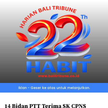
Skip
to
main
content
Iklan - Geser ke atas untuk melanjutkan.
14 Bidan PTT Terima SK CPNS