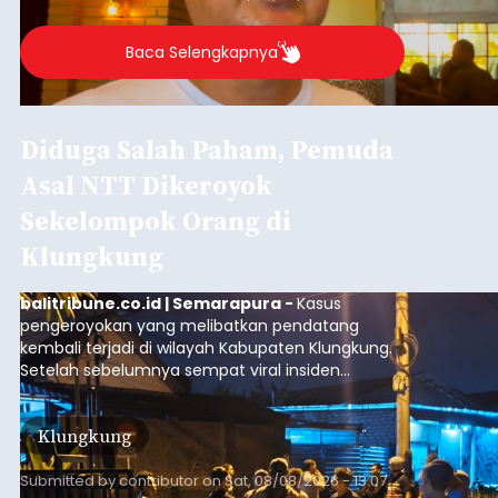
Agung Partha Adnyana di Denpasar, Sabtu (8/8).
Baca Selengkapnya
Diduga Salah Paham, Pemuda
Asal NTT Dikeroyok
Sekelompok Orang di
Klungkung
balitribune.co.id | Semarapura -
Kasus
pengeroyokan yang melibatkan pendatang
kembali terjadi di wilayah Kabupaten Klungkung.
Setelah sebelumnya sempat viral insiden
keributan di barat Pasar Galiran, peristiwa serupa
kini menimpa seorang pemuda asal Kabupaten
Klungkung
Sumba Barat Daya (SBD), Nusa Tenggara Timur
(NTT).
Submitted by
contributor
on
Sat, 08/08/2026 - 13:07