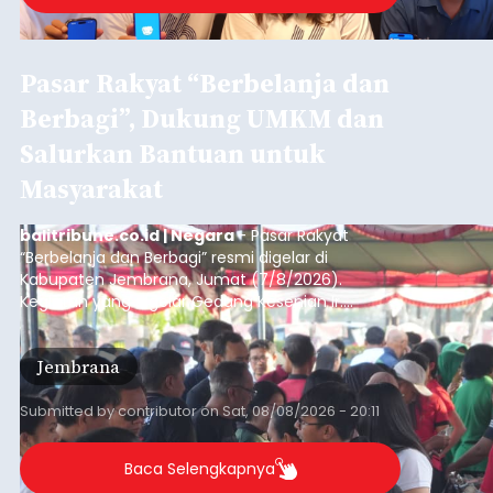
Pasar Rakyat “Berbelanja dan
Berbagi”, Dukung UMKM dan
Salurkan Bantuan untuk
Masyarakat
balitribune.co.id | Negara
- Pasar Rakyat
“Berbelanja dan Berbagi” resmi digelar di
Kabupaten Jembrana, Jumat (7/8/2026).
Kegiatan yang digelar Gedung Kesenian Ir.
Soekarno ini memadukan pemberdayaan
ekonomi masyarakat dengan aksi sosial tersebut
Jembrana
mendapat antusiasme tinggi dan mencatat nilai
transaksi mencapai Rp672.733.200.
Submitted by
contributor
on
Sat, 08/08/2026 - 20:11
Baca Selengkapnya