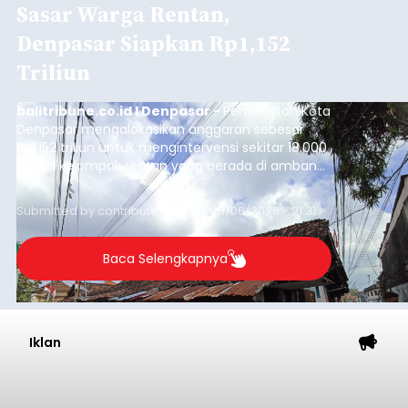
Sasar Warga Rentan,
Denpasar Siapkan Rp1,152
Triliun
balitribune.co.id I Denpasar -
Pemerintah Kota
Denpasar mengalokasikan anggaran sebesar
Rp1,152 triliun untuk mengintervensi sekitar 18.000
warga kelompok rentan yang berada di ambang
garis kemiskinan. Langkah strategis ini diambil
guna menjaga masyarakat yang berada pada
Submitted by
contributor
on
Thu, 08/06/2026 - 21:31
kelompok desil 5 dan 6 tersebut agar tidak
merosot ke kategori miskin.
Baca Selengkapnya
Iklan