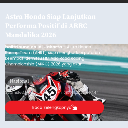
Astra Honda Siap Lanjutkan
Performa Positif di ARRC
Mandalika 2026
balitribune.co.id | Jakarta
– Astra Honda
Racing Team (AHRT) siap menghadapi putaran
keempat Idemitsu FIM Asia Road Racing
Championship (ARRC) 2026 yang akan
berlangsung di Pertamina Mandalika
International Circuit, Lombok, Nusa Tenggara
Nasional
Barat, pada 7–9 Agustus 2026.
Submitted by
contributor
on
Fri, 08/07/2026 - 07:44
Baca Selengkapnya