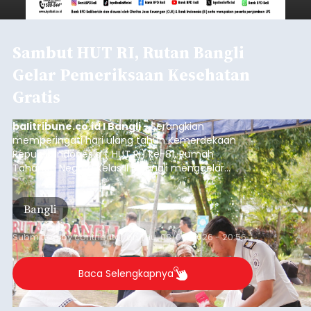
Sambut HUT RI, Rutan Bangli
Gelar Pemeriksaan Kesehatan
Gratis
balitribune.co.id I Bangli -
Serangkian
memperingati hari ulang tahun Kemerdekaan
Republik Indonesia ( HUT RI) ke-81, Rumah
Tahanan Negara Kelas II B Bangli menggelar
kegiatan pemeriksaan kesehatan gratis, Rabu
(6/8/2026).
Bangli
Submitted by
contributor
on
Thu, 08/06/2026 - 20:56
Baca Selengkapnya