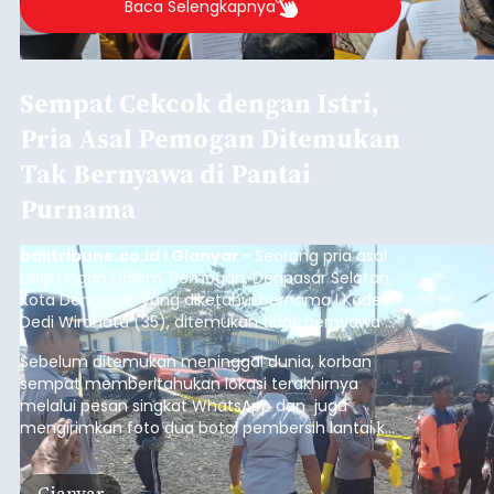
Baca Selengkapnya
Sempat Cekcok dengan Istri,
Pria Asal Pemogan Ditemukan
Tak Bernyawa di Pantai
Purnama
balitribune.co.id I Gianyar -
Seorang pria asal
Lingkungan Dalem, Pemogan, Denpasar Selatan,
Kota Denpasar, yang diketahui bernama I Kadek
Dedi Wiranata (35), ditemukan tidak bernyawa di
pesisir Pantai Purnama, Sukawati.
Sebelum ditemukan meninggal dunia, korban
sempat memberitahukan lokasi terakhirnya
melalui pesan singkat WhatsApp dan juga
mengirimkan foto dua botol pembersih lantai ke
istrinya.
Gianyar