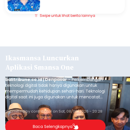
Swipe untuk lihat berita lainnya
Ikasmansa Luncurkan
Aplikasi Smansa One
balitribune.co.id | Denpasar
- Perkembangan
teknologi digital tidak hanya digunakan untuk
mempermudah kehidupan sehari-hari. Teknologi
digital saat ini juga digunakan untuk mencatat
dan mengelola data base alumni dari suatu
sekolah, salah satunya adalah alumni SMA 1
Submitted by
contributor
on
Sat, 08/08/2026 - 20:28
Denpasar.
Baca Selengkapnya