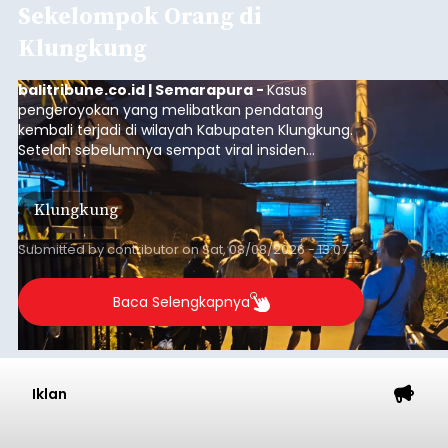
Sekelompok Orang di
Klungkung
balitribune.co.id | Semarapura -
Kasus
pengeroyokan yang melibatkan pendatang
kembali terjadi di wilayah Kabupaten Klungkung.
Setelah sebelumnya sempat viral insiden
keributan di barat Pasar Galiran, peristiwa serupa
kini menimpa seorang pemuda asal Kabupaten
Klungkung
Sumba Barat Daya (SBD), Nusa Tenggara Timur
(NTT).
Submitted by
contributor
on
Sat, 08/08/2026 - 13:07
Baca Selengkapnya
Iklan