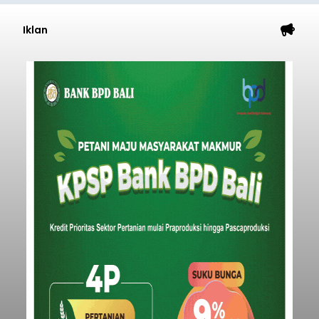
Iklan