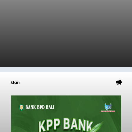
Iklan