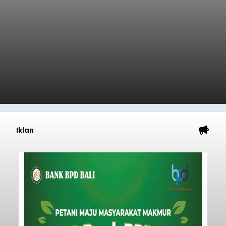
Iklan