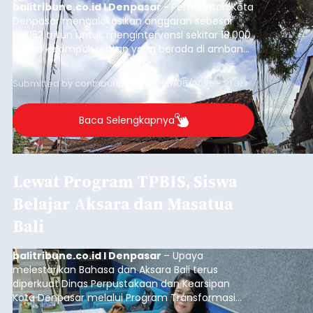
balitribune.co.id I Denpasar -
Pemerintah Kota
Denpasar mengalokasikan anggaran sebesar
Rp1,152 triliun untuk mengintervensi sekitar 18.000
warga kelompok rentan yang berada di ambang
garis kemiskinan. Langkah strategis ini diambil
guna menjaga masyarakat yang berada pada
Submitted by
contributor
on
Thu, 08/06/2026 - 21:31
kelompok desil 5 dan 6 tersebut agar tidak
merosot ke kategori miskin.
Baca Selengkapnya
Lewat Program TPBIS, Siswa
Belajar Aksara dan Masatua
Bali
balitribune.co.id I Denpasar
– Upaya
melestarikan Bahasa dan Aksara Bali terus
diperkuat Dinas Perpustakaan dan Kearsipan
Kota Denpasar melalui Program Transformasi
Perpustakaan Berbasis Inklusi Sosial (TPBIS).