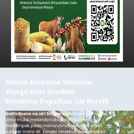
Musim Kemarau Melanda,
Warga Desa Sinabun
Kesulitan Dapatkan Air Bersih
balitribune.co.id I Singaraja -
Musim kemarau
yang mulai melanda Kabupaten Buleleng
berdampak pada menurunnya debit sejumlah
sumber mata air. Kondisi tersebut menyebabkan