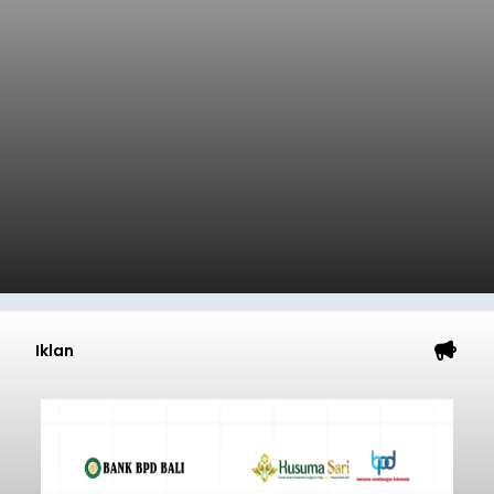
Iklan