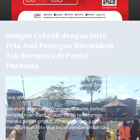
Sempat Cekcok dengan Istri,
Pria Asal Pemogan Ditemukan
Tak Bernyawa di Pantai
Purnama
balitribune.co.id I Gianyar -
Seorang pria asal
Lingkungan Dalem, Pemogan, Denpasar Selatan,
Kota Denpasar, yang diketahui bernama I Kadek
Dedi Wiranata (35), ditemukan tidak bernyawa di
pesisir Pantai Purnama, Sukawati.
Sebelum ditemukan meninggal dunia, korban
sempat memberitahukan lokasi terakhirnya
melalui pesan singkat WhatsApp dan juga
mengirimkan foto dua botol pembersih lantai ke
istrinya.