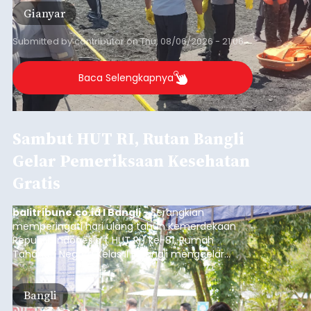
Gianyar
Submitted by
contributor
on
Thu, 08/06/2026 - 21:06
Baca Selengkapnya
Sambut HUT RI, Rutan Bangli
Gelar Pemeriksaan Kesehatan
Gratis
balitribune.co.id I Bangli -
Serangkian
memperingati hari ulang tahun Kemerdekaan
Republik Indonesia ( HUT RI) ke-81, Rumah
Tahanan Negara Kelas II B Bangli menggelar
kegiatan pemeriksaan kesehatan gratis, Rabu
(6/8/2026).
Bangli