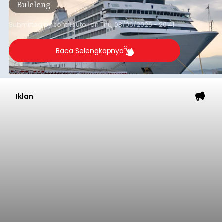
Buleleng
dibandingkan periode yang sama tahun lalu
yang tercatat sebesar 1,32 juta GT.
Submitted by
contributor
on
Thu, 08/06/2026 - 20:41
Baca Selengkapnya
Iklan