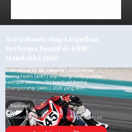
Astra Honda Siap Lanjutkan
Performa Positif di ARRC
Mandalika 2026
balitribune.co.id | Jakarta
– Astra Honda
Racing Team (AHRT) siap menghadapi putaran
keempat Idemitsu FIM Asia Road Racing
Championship (ARRC) 2026 yang akan
berlangsung di Pertamina Mandalika
International Circuit, Lombok, Nusa Tenggara
Nasional
Barat, pada 7–9 Agustus 2026.
Submitted by
contributor
on
Fri, 08/07/2026 - 07:44