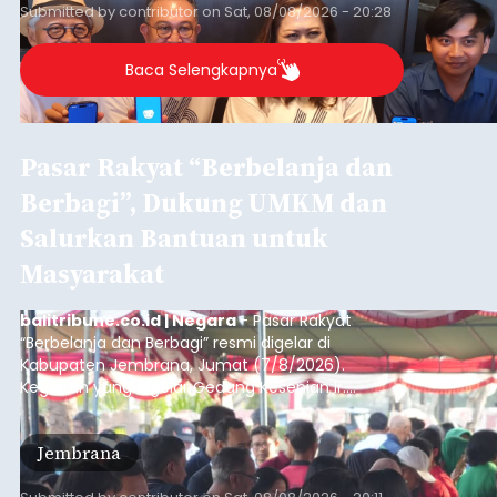
sekolah, salah satunya adalah alumni SMA 1
Submitted by
contributor
on
Sat, 08/08/2026 - 20:28
Denpasar.
Baca Selengkapnya
Pasar Rakyat “Berbelanja dan
Berbagi”, Dukung UMKM dan
Salurkan Bantuan untuk
Masyarakat
balitribune.co.id | Negara
- Pasar Rakyat
“Berbelanja dan Berbagi” resmi digelar di
Kabupaten Jembrana, Jumat (7/8/2026).
Kegiatan yang digelar Gedung Kesenian Ir.
Soekarno ini memadukan pemberdayaan
ekonomi masyarakat dengan aksi sosial tersebut
Jembrana
mendapat antusiasme tinggi dan mencatat nilai
transaksi mencapai Rp672.733.200.