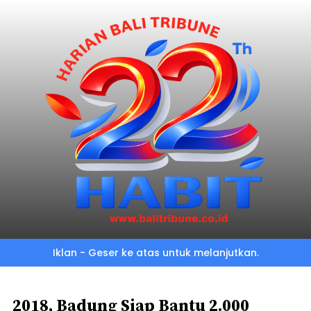
Skip
to
main
content
Iklan - Geser ke atas untuk melanjutkan.
2018, Badung Siap Bantu 2.000