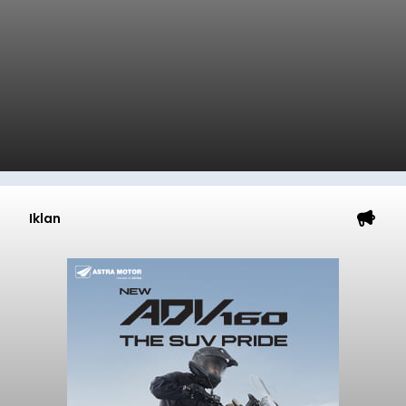
Iklan