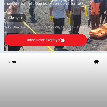
mengirimkan foto dua botol pembersih lantai ke
istrinya.
Gianyar
Submitted by
contributor
on
Thu, 08/06/2026 - 21:06
Baca Selengkapnya
Iklan