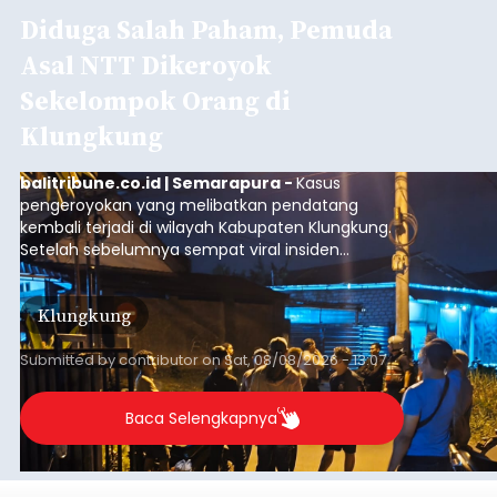
Diduga Salah Paham, Pemuda
Asal NTT Dikeroyok
Sekelompok Orang di
Klungkung
balitribune.co.id | Semarapura -
Kasus
pengeroyokan yang melibatkan pendatang
kembali terjadi di wilayah Kabupaten Klungkung.
Setelah sebelumnya sempat viral insiden
keributan di barat Pasar Galiran, peristiwa serupa
kini menimpa seorang pemuda asal Kabupaten
Klungkung
Sumba Barat Daya (SBD), Nusa Tenggara Timur
(NTT).
Submitted by
contributor
on
Sat, 08/08/2026 - 13:07
Baca Selengkapnya