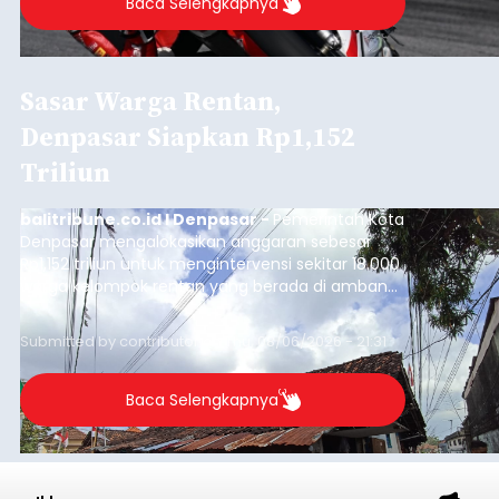
Baca Selengkapnya
Sasar Warga Rentan,
Denpasar Siapkan Rp1,152
Triliun
balitribune.co.id I Denpasar -
Pemerintah Kota
Denpasar mengalokasikan anggaran sebesar
Rp1,152 triliun untuk mengintervensi sekitar 18.000
warga kelompok rentan yang berada di ambang
garis kemiskinan. Langkah strategis ini diambil
guna menjaga masyarakat yang berada pada
Submitted by
contributor
on
Thu, 08/06/2026 - 21:31
kelompok desil 5 dan 6 tersebut agar tidak
merosot ke kategori miskin.
Baca Selengkapnya