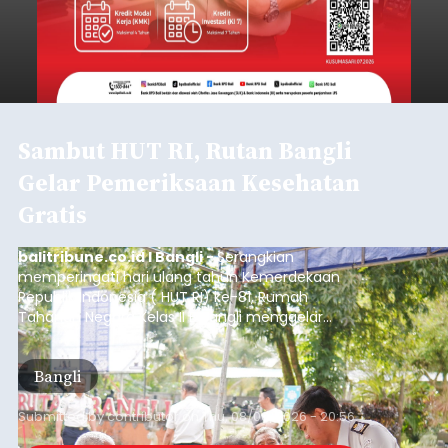
Sambut HUT RI, Rutan Bangli
Gelar Pemeriksaan Kesehatan
Gratis
balitribune.co.id I Bangli -
Serangkian
memperingati hari ulang tahun Kemerdekaan
Republik Indonesia ( HUT RI) ke-81, Rumah
Tahanan Negara Kelas II B Bangli menggelar
kegiatan pemeriksaan kesehatan gratis, Rabu
(6/8/2026).
Bangli
Submitted by
contributor
on
Thu, 08/06/2026 - 20:56