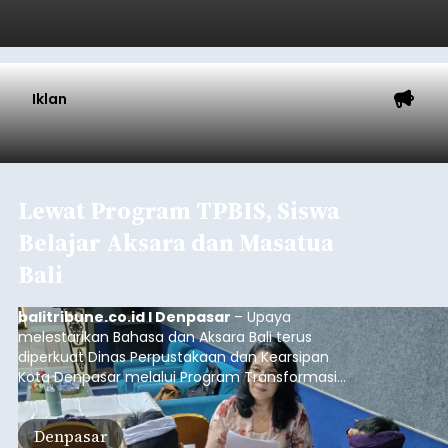
Iklan
Lewat Program TPBIS, Siswa
Belajar Aksara dan Masatua
Bali
balitribune.co.id I Denpasar
– Upaya
melestarikan Bahasa dan Aksara Bali terus
diperkuat Dinas Perpustakaan dan Kearsipan
Kota Denpasar melalui Program Transformasi
Perpustakaan Berbasis Inklusi Sosial (TPBIS).
Tahun ini, sebanyak 63 siswa kelas IV dan V SD
Denpasar
Negeri 17 Dangin Puri mendapat pelatihan