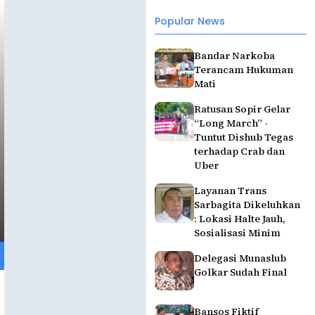
Popular News
Bandar Narkoba
Terancam Hukuman
Mati
Ratusan Sopir Gelar
“Long March” -
Tuntut Dishub Tegas
terhadap Crab dan
Uber
Layanan Trans
Sarbagita Dikeluhkan
: Lokasi Halte Jauh,
Sosialisasi Minim
Delegasi Munaslub
Golkar Sudah Final
Bansos Fiktif