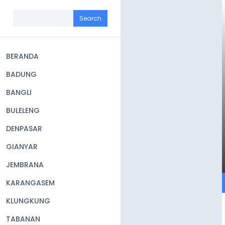
Skip
to
Search
main
content
BERANDA
Main
BADUNG
navigation
BANGLI
BULELENG
DENPASAR
GIANYAR
JEMBRANA
KARANGASEM
KLUNGKUNG
TABANAN