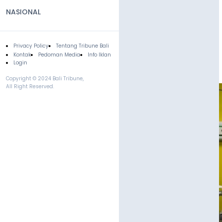
NASIONAL
Privacy Policy
Tentang Tribune Bali
Footer
Kontak
Pedoman Media
Info Iklan
Login
Copyright © 2024 Bali Tribune,
All Right Reserved.