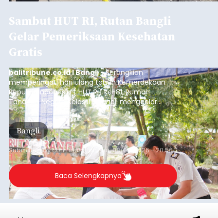
Sambut HUT RI, Rutan Bangli
Gelar Pemeriksaan Kesehatan
Gratis
balitribune.co.id I Bangli -
Serangkian
memperingati hari ulang tahun Kemerdekaan
Republik Indonesia ( HUT RI) ke-81, Rumah
Tahanan Negara Kelas II B Bangli menggelar
kegiatan pemeriksaan kesehatan gratis, Rabu
(6/8/2026).
Bangli
Submitted by
contributor
on
Thu, 08/06/2026 - 20:56
Baca Selengkapnya