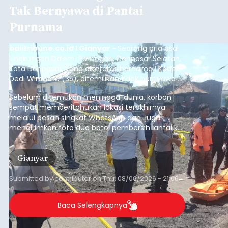
Tak Bernyawa di Pantai
Purnama
balitribune.co.id I Gianyar -
Seorang pria asal
Lingkungan Dalem, Pemogan, Denpasar Selatan,
Kota Denpasar, yang diketahui bernama I Kadek
Dedi Wiranata (35), ditemukan tidak bernyawa di
pesisir Pantai Purnama, Sukawati.
Sebelum ditemukan meninggal dunia, korban
sempat memberitahukan lokasi terakhirnya
melalui pesan singkat WhatsApp dan juga
mengirimkan foto dua botol pembersih lantai ke
istrinya.
Gianyar
Submitted by
contributor
on
Thu, 08/06/2026 - 21:06
Baca Selengkapnya