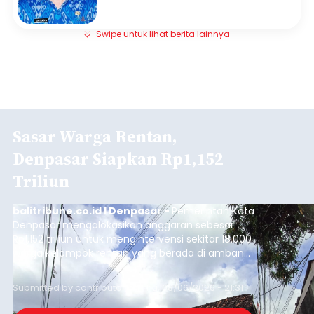
Swipe untuk lihat berita lainnya
Sasar Warga Rentan,
Denpasar Siapkan Rp1,152
Triliun
balitribune.co.id I Denpasar -
Pemerintah Kota
Denpasar mengalokasikan anggaran sebesar
Rp1,152 triliun untuk mengintervensi sekitar 18.000
warga kelompok rentan yang berada di ambang
garis kemiskinan. Langkah strategis ini diambil
guna menjaga masyarakat yang berada pada
Submitted by
contributor
on
Thu, 08/06/2026 - 21:31
kelompok desil 5 dan 6 tersebut agar tidak
merosot ke kategori miskin.