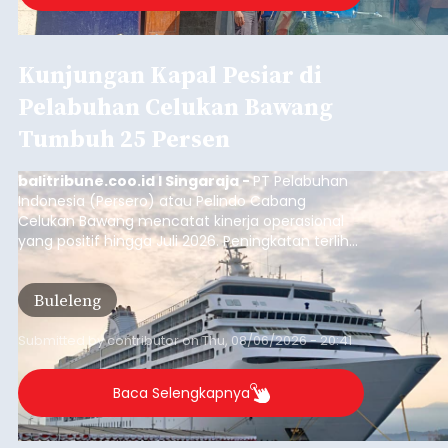
Kunjungan Kapal Pesiar di
Pelabuhan Celukan Bawang
Tumbuh 25 Persen
balitribune.coo.id I Singaraja -
PT Pelabuhan
Indonesia (Persero) atau Pelindo Cabang
Celukan Bawang mencatat kinerja operasional
yang positif hingga Juli 2026. Peningkatan terlihat
dari arus kapal yang mencapai 1,48 juta Gross
Tonnage (GT), atau tumbuh 12,4 persen
Buleleng
dibandingkan periode yang sama tahun lalu
yang tercatat sebesar 1,32 juta GT.
Submitted by
contributor
on
Thu, 08/06/2026 - 20:41
Baca Selengkapnya