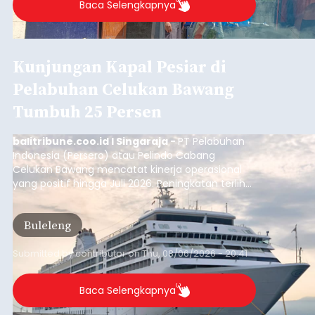
Baca Selengkapnya
Kunjungan Kapal Pesiar di
Pelabuhan Celukan Bawang
Tumbuh 25 Persen
balitribune.coo.id I Singaraja -
PT Pelabuhan
Indonesia (Persero) atau Pelindo Cabang
Celukan Bawang mencatat kinerja operasional
yang positif hingga Juli 2026. Peningkatan terlihat
dari arus kapal yang mencapai 1,48 juta Gross
Tonnage (GT), atau tumbuh 12,4 persen
Buleleng
dibandingkan periode yang sama tahun lalu
yang tercatat sebesar 1,32 juta GT.
Submitted by
contributor
on
Thu, 08/06/2026 - 20:41
Baca Selengkapnya