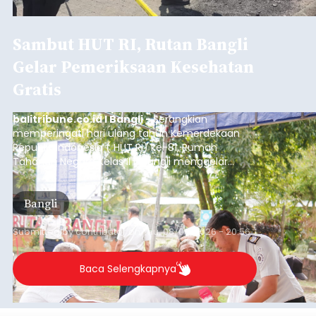
Sambut HUT RI, Rutan Bangli
Gelar Pemeriksaan Kesehatan
Gratis
balitribune.co.id I Bangli -
Serangkian
memperingati hari ulang tahun Kemerdekaan
Republik Indonesia ( HUT RI) ke-81, Rumah
Tahanan Negara Kelas II B Bangli menggelar
kegiatan pemeriksaan kesehatan gratis, Rabu
(6/8/2026).
Bangli
Submitted by
contributor
on
Thu, 08/06/2026 - 20:56
Baca Selengkapnya