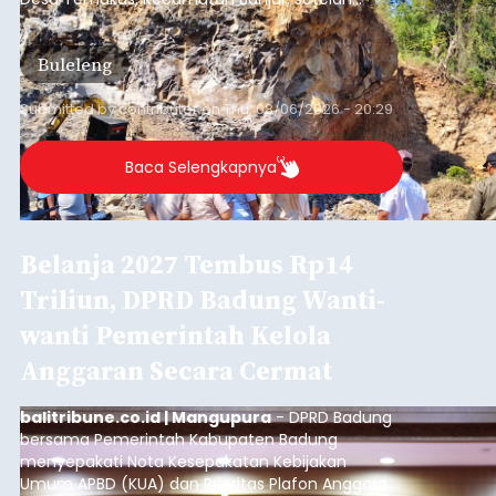
ditemukan indikasi kegiatan pengambilan
material yang tidak sesuai dengan peruntukan
Buleleng
kawasan.
Submitted by
contributor
on
Thu, 08/06/2026 - 20:29
Baca Selengkapnya
Belanja 2027 Tembus Rp14
Triliun, DPRD Badung Wanti-
wanti Pemerintah Kelola
Anggaran Secara Cermat
balitribune.co.id | Mangupura
- DPRD Badung
bersama Pemerintah Kabupaten Badung
menyepakati Nota Kesepakatan Kebijakan
Umum APBD (KUA) dan Prioritas Plafon Anggaran