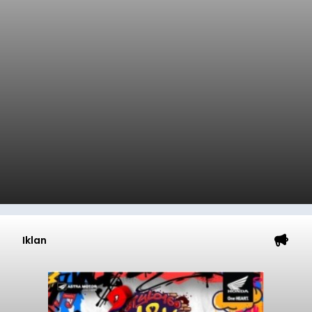
Iklan