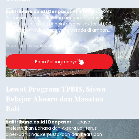
balitribune.co.id I Denpasar -
Pemerintah Kota
Denpasar mengalokasikan anggaran sebesar
Rp1,152 triliun untuk mengintervensi sekitar 18.000
warga kelompok rentan yang berada di ambang
garis kemiskinan. Langkah strategis ini diambil
guna menjaga masyarakat yang berada pada
Submitted by
contributor
on
Thu, 08/06/2026 - 21:31
kelompok desil 5 dan 6 tersebut agar tidak
merosot ke kategori miskin.
Baca Selengkapnya
Lewat Program TPBIS, Siswa
Belajar Aksara dan Masatua
Bali
balitribune.co.id I Denpasar
– Upaya
melestarikan Bahasa dan Aksara Bali terus
diperkuat Dinas Perpustakaan dan Kearsipan