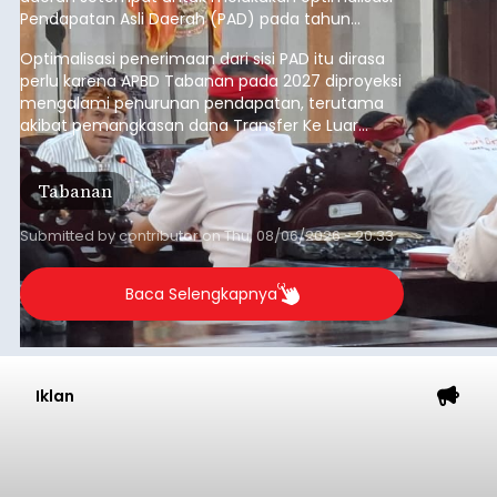
Pendapatan Asli Daerah (PAD) pada tahun
anggaran 2027.
Optimalisasi penerimaan dari sisi PAD itu dirasa
perlu karena APBD Tabanan pada 2027 diproyeksi
mengalami penurunan pendapatan, terutama
akibat pemangkasan dana Transfer Ke Luar
Daerah (TKD) dari pemerintah pusat.
Tabanan
Submitted by
contributor
on
Thu, 08/06/2026 - 20:33
Baca Selengkapnya
Iklan