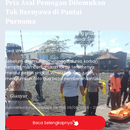
Pria Asal Pemogan Ditemukan
Tak Bernyawa di Pantai
Purnama
balitribune.co.id I Gianyar -
Seorang pria asal
Lingkungan Dalem, Pemogan, Denpasar Selatan,
Kota Denpasar, yang diketahui bernama I Kadek
Dedi Wiranata (35), ditemukan tidak bernyawa di
pesisir Pantai Purnama, Sukawati.
Sebelum ditemukan meninggal dunia, korban
sempat memberitahukan lokasi terakhirnya
melalui pesan singkat WhatsApp dan juga
mengirimkan foto dua botol pembersih lantai ke
istrinya.
Gianyar
Submitted by
contributor
on
Thu, 08/06/2026 - 21:06
Baca Selengkapnya