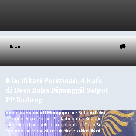
Iklan
Klarifikasi Perizinan, 4 Kafe
di Desa Baha Dipanggil Satpol
PP Badung
balitribune.co.id I Mangupura -
Satuan Polisi
Pamong Praja (Satpol PP) Kabupaten Badung
memanggil pengelola empat kafe di Desa Baha,
Kecamatan Mengwi, untuk diminta klarifikasi