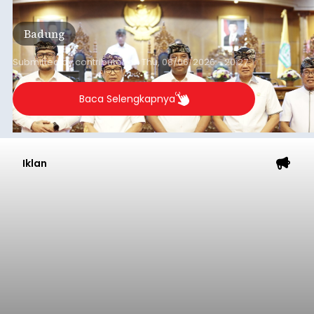
Sementara (PPAS) Tahun Anggaran 2027 dalam
rapat paripurna yang digelar di Gedung DPRD
Badung
Badung, Kamis (6/8/2026).
Submitted by
contributor
on
Thu, 08/06/2026 - 20:27
Baca Selengkapnya
Iklan