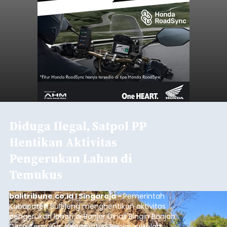
Diduga Ilegal, Satpol PP
Hentikan Aktivitas
Pengerukan Lahan di
Temukus
balitribune.co.id I Singaraja -
Pemerintah
Kabupaten Buleleng menghentikan aktivitas
pengerukan lahan di Banjar Dinas Bingin Banjah,
Desa Temukus, Kecamatan Banjar, setelah