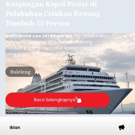
Kunjungan Kapal Pesiar di
Pelabuhan Celukan Bawang
Tumbuh 25 Persen
balitribune.coo.id I Singaraja -
PT Pelabuhan
Indonesia (Persero) atau Pelindo Cabang
Celukan Bawang mencatat kinerja operasional
yang positif hingga Juli 2026. Peningkatan terlihat
dari arus kapal yang mencapai 1,48 juta Gross
Tonnage (GT), atau tumbuh 12,4 persen
Buleleng
dibandingkan periode yang sama tahun lalu
yang tercatat sebesar 1,32 juta GT.
Submitted by
contributor
on
Thu, 08/06/2026 - 20:41
Baca Selengkapnya
Iklan