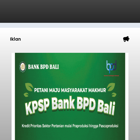
Iklan