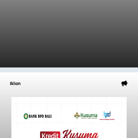
Iklan