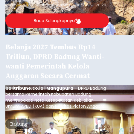
Submitted by
contributor
on
Thu, 08/06/2026 - 20:29
Baca Selengkapnya
Belanja 2027 Tembus Rp14
Triliun, DPRD Badung Wanti-
wanti Pemerintah Kelola
Anggaran Secara Cermat
balitribune.co.id | Mangupura
- DPRD Badung
bersama Pemerintah Kabupaten Badung
menyepakati Nota Kesepakatan Kebijakan
Umum APBD (KUA) dan Prioritas Plafon Anggaran
Sementara (PPAS) Tahun Anggaran 2027 dalam
rapat paripurna yang digelar di Gedung DPRD
Badung
Badung, Kamis (6/8/2026).