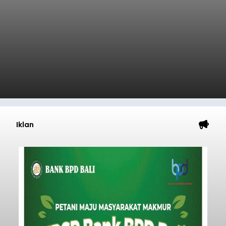
Iklan