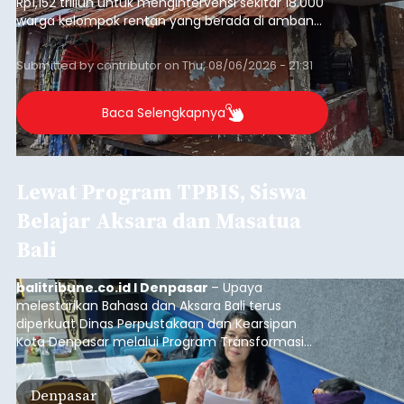
Rp1,152 triliun untuk mengintervensi sekitar 18.000
warga kelompok rentan yang berada di ambang
garis kemiskinan. Langkah strategis ini diambil
guna menjaga masyarakat yang berada pada
Submitted by
contributor
on
Thu, 08/06/2026 - 21:31
kelompok desil 5 dan 6 tersebut agar tidak
merosot ke kategori miskin.
Baca Selengkapnya
Lewat Program TPBIS, Siswa
Belajar Aksara dan Masatua
Bali
balitribune.co.id I Denpasar
– Upaya
melestarikan Bahasa dan Aksara Bali terus
diperkuat Dinas Perpustakaan dan Kearsipan
Kota Denpasar melalui Program Transformasi
Perpustakaan Berbasis Inklusi Sosial (TPBIS).
Tahun ini, sebanyak 63 siswa kelas IV dan V SD
Denpasar
Negeri 17 Dangin Puri mendapat pelatihan