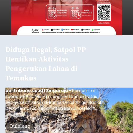
Diduga Ilegal, Satpol PP
Hentikan Aktivitas
Pengerukan Lahan di
Temukus
balitribune.co.id I Singaraja -
Pemerintah
Kabupaten Buleleng menghentikan aktivitas
pengerukan lahan di Banjar Dinas Bingin Banjah,
Desa Temukus, Kecamatan Banjar, setelah
ditemukan indikasi kegiatan pengambilan
material yang tidak sesuai dengan peruntukan
Buleleng
kawasan.