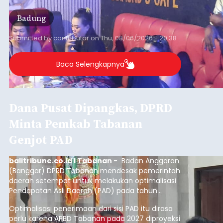
Badung
Submitted by
contributor
on
Thu, 08/06/2026 - 20:38
Baca Selengkapnya
Dana Pusat Dipangkas, DPRD
Minta Pemkab Tabanan
Genjot PAD
balitribune.co.id I Tabanan -
Badan Anggaran
(Banggar) DPRD Tabanan mendesak pemerintah
daerah setempat untuk melakukan optimalisasi
Pendapatan Asli Daerah (PAD) pada tahun
anggaran 2027.
Optimalisasi penerimaan dari sisi PAD itu dirasa
perlu karena APBD Tabanan pada 2027 diproyeksi