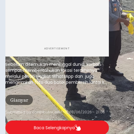
ADVERTISEMENT
Sebelum ditemukan meninggal dunia, korban
sempat memberitahukan lokasi terakhirnya
melalui pesan singkat WhatsApp dan juga
mengirimkan foto dua botol pembersih lantai ke
istrinya.
Gianyar
Submitted by
contributor
on
Thu, 08/06/2026 - 21:06
Baca Selengkapnya