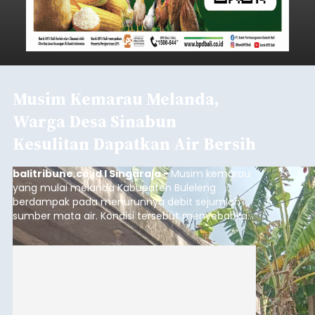
Musim Kemarau Melanda,
Warga Desa Sinabun
Kesulitan Dapatkan Air Bersih
balitribune.co.id I Singaraja -
Musim kemarau
yang mulai melanda Kabupaten Buleleng
berdampak pada menurunnya debit sejumlah
sumber mata air. Kondisi tersebut menyebabkan
warga di beberapa desa mulai mengalami
kesulitan mendapatkan air bersih, terutama
untuk memenuhi kebutuhan mandi, cuci, dan
kakus (MCK). Seperti yang dialami warga Desa
Sinabun, Kecamatan Sawan, Kabupaten
Buleleng.