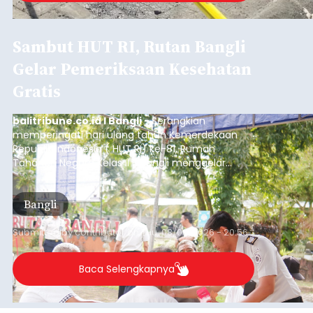
Sambut HUT RI, Rutan Bangli
Gelar Pemeriksaan Kesehatan
Gratis
balitribune.co.id I Bangli -
Serangkian
memperingati hari ulang tahun Kemerdekaan
Republik Indonesia ( HUT RI) ke-81, Rumah
Tahanan Negara Kelas II B Bangli menggelar
kegiatan pemeriksaan kesehatan gratis, Rabu
(6/8/2026).
Bangli
Submitted by
contributor
on
Thu, 08/06/2026 - 20:56
Baca Selengkapnya