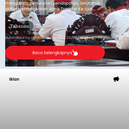
mengalami penurunan pendapatan, terutama
akibat pemangkasan dana Transfer Ke Luar
Daerah (TKD) dari pemerintah pusat.
Tabanan
Submitted by
contributor
on
Thu, 08/06/2026 - 20:33
Baca Selengkapnya
Iklan