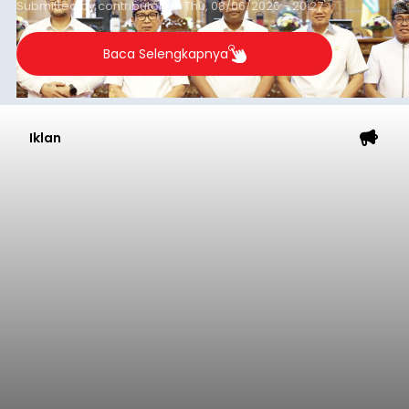
Submitted by
contributor
on
Thu, 08/06/2026 - 20:27
Baca Selengkapnya
Iklan