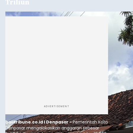
Triliun
ADVERTISEMENT
balitribune.co.id I Denpasar -
Pemerintah Kota
Denpasar mengalokasikan anggaran sebesar