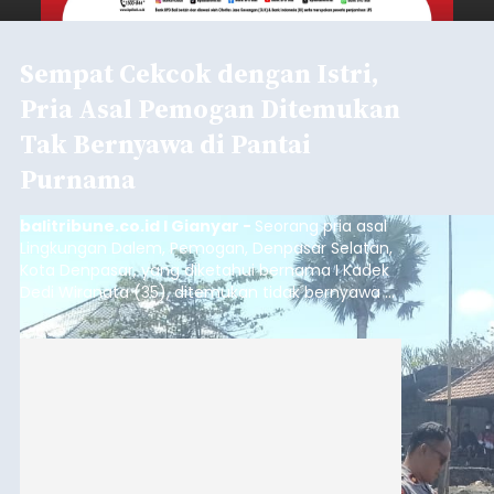
Sempat Cekcok dengan Istri,
Pria Asal Pemogan Ditemukan
Tak Bernyawa di Pantai
Purnama
balitribune.co.id I Gianyar -
Seorang pria asal
Lingkungan Dalem, Pemogan, Denpasar Selatan,
Kota Denpasar, yang diketahui bernama I Kadek
Dedi Wiranata (35), ditemukan tidak bernyawa di
pesisir Pantai Purnama, Sukawati.