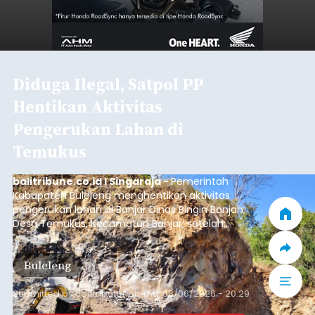
Diduga Ilegal, Satpol PP
Hentikan Aktivitas
Pengerukan Lahan di
Temukus
balitribune.co.id I Singaraja -
Pemerintah
Kabupaten Buleleng menghentikan aktivitas
pengerukan lahan di Banjar Dinas Bingin Banjah,
Desa Temukus, Kecamatan Banjar, setelah
ditemukan indikasi kegiatan pengambilan
material yang tidak sesuai dengan peruntukan
Buleleng
kawasan.
Submitted by
contributor
on
Thu, 08/06/2026 - 20:29