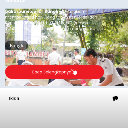
balitribune.co.id I Bangli -
Serangkian
memperingati hari ulang tahun Kemerdekaan
Republik Indonesia ( HUT RI) ke-81, Rumah
Tahanan Negara Kelas II B Bangli menggelar
kegiatan pemeriksaan kesehatan gratis, Rabu
(6/8/2026).
Bangli
Submitted by
contributor
on
Thu, 08/06/2026 - 20:56
Baca Selengkapnya
Iklan