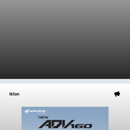
Iklan