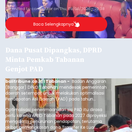
Submitted by
contributor
on
Thu, 08/06/2026 - 20:38
Baca Selengkapnya
Dana Pusat Dipangkas, DPRD
Minta Pemkab Tabanan
Genjot PAD
balitribune.co.id I Tabanan -
Badan Anggaran
(Banggar) DPRD Tabanan mendesak pemerintah
daerah setempat untuk melakukan optimalisasi
Pendapatan Asli Daerah (PAD) pada tahun
anggaran 2027.
Optimalisasi penerimaan dari sisi PAD itu dirasa
perlu karena APBD Tabanan pada 2027 diproyeksi
mengalami penurunan pendapatan, terutama
akibat pemangkasan dana Transfer Ke Luar