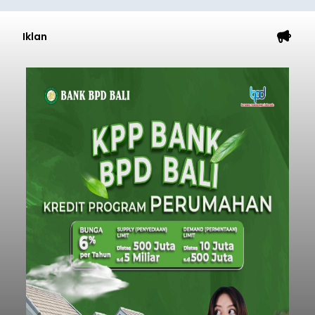
Iklan