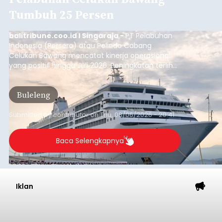
Tumbuh 25 Persen
balitribune.coo.id I Singaraja -
PT Pelabuhan
Indonesia (Persero) atau Pelindo Cabang
Celukan Bawang mencatat kinerja operasional
yang positif hingga Juli 2026. Peningkatan terlihat
dari arus kapal yang mencapai 1,48 juta Gross
Tonnage (GT), atau tumbuh 12,4 persen
Buleleng
dibandingkan periode yang sama tahun lalu
yang tercatat sebesar 1,32 juta GT.
Submitted by
contributor
on
Thu, 08/06/2026 - 20:41
Baca Selengkapnya
Iklan