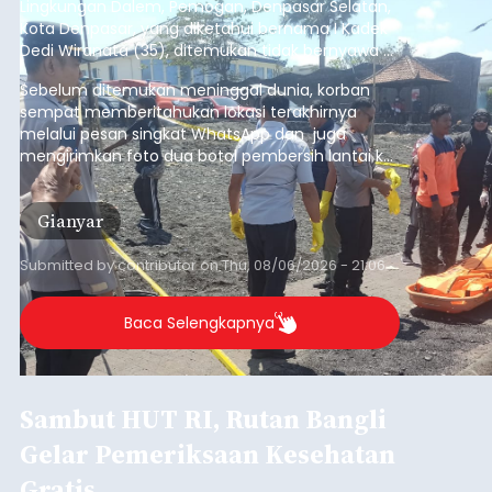
Lingkungan Dalem, Pemogan, Denpasar Selatan,
Kota Denpasar, yang diketahui bernama I Kadek
Dedi Wiranata (35), ditemukan tidak bernyawa di
pesisir Pantai Purnama, Sukawati.
Sebelum ditemukan meninggal dunia, korban
sempat memberitahukan lokasi terakhirnya
melalui pesan singkat WhatsApp dan juga
mengirimkan foto dua botol pembersih lantai ke
istrinya.
Gianyar
Submitted by
contributor
on
Thu, 08/06/2026 - 21:06
Baca Selengkapnya
Sambut HUT RI, Rutan Bangli
Gelar Pemeriksaan Kesehatan
Gratis