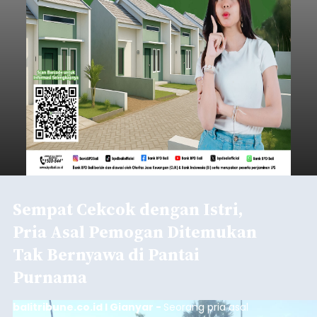
Sempat Cekcok dengan Istri,
Pria Asal Pemogan Ditemukan
Tak Bernyawa di Pantai
Purnama
balitribune.co.id I Gianyar -
Seorang pria asal