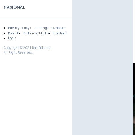
NASIONAL
Privacy Policy
Tentang Tribune Bali
Footer
Kontak
Pedoman Media
Info Iklan
Login
Copyright © 2024 Bali Tribune,
All Right Reserved.