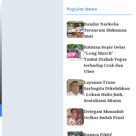
Popular News
Bandar Narkoba
Terancam Hukuman
Mati
Ratusan Sopir Gelar
“Long March” -
Tuntut Dishub Tegas
terhadap Crab dan
Uber
Layanan Trans
Sarbagita Dikeluhkan
: Lokasi Halte Jauh,
Sosialisasi Minim
Delegasi Munaslub
Golkar Sudah Final
Bansos Fiktif