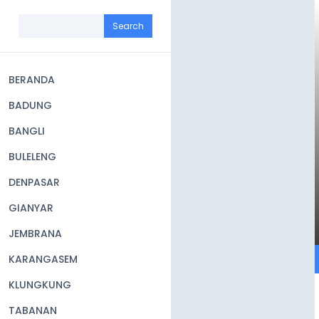
Skip
to
Search
main
content
BERANDA
Main
BADUNG
navigation
BANGLI
BULELENG
DENPASAR
GIANYAR
JEMBRANA
KARANGASEM
KLUNGKUNG
TABANAN