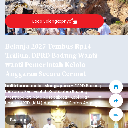
Submitted by
contributor
on
Thu, 08/06/2026 - 20:29
Baca Selengkapnya
Belanja 2027 Tembus Rp14
Triliun, DPRD Badung Wanti-
wanti Pemerintah Kelola
Anggaran Secara Cermat
balitribune.co.id | Mangupura
- DPRD Badung
bersama Pemerintah Kabupaten Badung
menyepakati Nota Kesepakatan Kebijakan
Umum APBD (KUA) dan Prioritas Plafon Anggaran
Sementara (PPAS) Tahun Anggaran 2027 dalam
rapat paripurna yang digelar di Gedung DPRD
Badung
Badung, Kamis (6/8/2026).