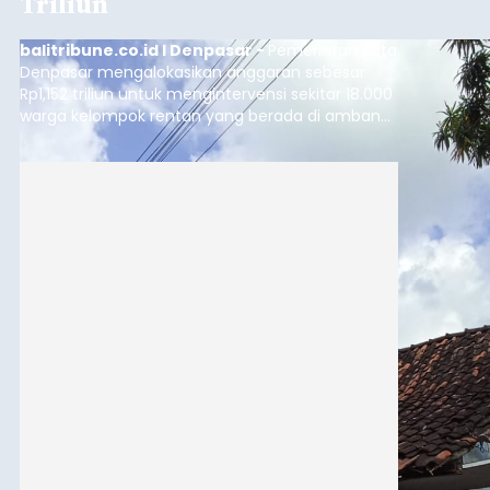
Triliun
balitribune.co.id I Denpasar -
Pemerintah Kota
Denpasar mengalokasikan anggaran sebesar
Rp1,152 triliun untuk mengintervensi sekitar 18.000
warga kelompok rentan yang berada di ambang
garis kemiskinan. Langkah strategis ini diambil
guna menjaga masyarakat yang berada pada
kelompok desil 5 dan 6 tersebut agar tidak
merosot ke kategori miskin.