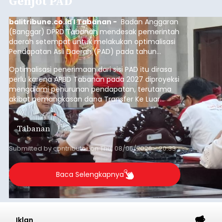
Genjot PAD
balitribune.co.id I Tabanan -
Badan Anggaran
(Banggar) DPRD Tabanan mendesak pemerintah
daerah setempat untuk melakukan optimalisasi
Pendapatan Asli Daerah (PAD) pada tahun
anggaran 2027.
Optimalisasi penerimaan dari sisi PAD itu dirasa
perlu karena APBD Tabanan pada 2027 diproyeksi
mengalami penurunan pendapatan, terutama
akibat pemangkasan dana Transfer Ke Luar
Daerah (TKD) dari pemerintah pusat.
Tabanan
Submitted by
contributor
on
Thu, 08/06/2026 - 20:33
Baca Selengkapnya
Iklan