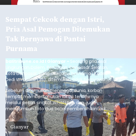
Sempat Cekcok dengan Istri,
Pria Asal Pemogan Ditemukan
Tak Bernyawa di Pantai
Purnama
balitribune.co.id I Gianyar -
Seorang pria asal
Lingkungan Dalem, Pemogan, Denpasar Selatan,
Kota Denpasar, yang diketahui bernama I Kadek
Dedi Wiranata (35), ditemukan tidak bernyawa di
pesisir Pantai Purnama, Sukawati.
Sebelum ditemukan meninggal dunia, korban
sempat memberitahukan lokasi terakhirnya
melalui pesan singkat WhatsApp dan juga
mengirimkan foto dua botol pembersih lantai ke
istrinya.
Gianyar