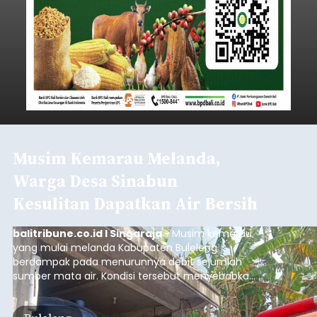
Musim Kemarau Melanda,
Warga Desa Sinabun
Kesulitan Dapatkan Air Bersih
balitribune.co.id I Singaraja -
Musim kemarau
yang mulai melanda Kabupaten Buleleng
berdampak pada menurunnya debit sejumlah
sumber mata air. Kondisi tersebut menyebabkan
warga di beberapa desa mulai mengalami
kesulitan mendapatkan air bersih, terutama