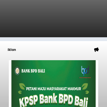
Iklan