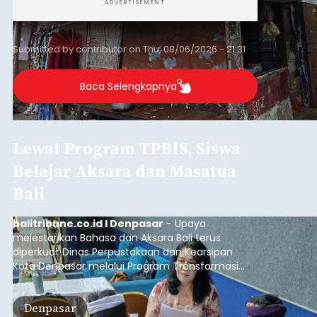
ADVERTISEMENT
Submitted by
contributor
on
Thu, 08/06/2026 - 21:31
Baca Selengkapnya
Lewat Program TPBIS, Siswa
Belajar Aksara dan Masatua
Bali
balitribune.co.id I Denpasar
– Upaya
melestarikan Bahasa dan Aksara Bali terus
diperkuat Dinas Perpustakaan dan Kearsipan
Kota Denpasar melalui Program Transformasi
Perpustakaan Berbasis Inklusi Sosial (TPBIS).
Tahun ini, sebanyak 63 siswa kelas IV dan V SD
Denpasar
Negeri 17 Dangin Puri mendapat pelatihan