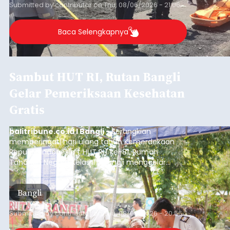
Submitted by
contributor
on
Thu, 08/06/2026 - 21:06
Baca Selengkapnya
Sambut HUT RI, Rutan Bangli
Gelar Pemeriksaan Kesehatan
Gratis
balitribune.co.id I Bangli -
Serangkian
memperingati hari ulang tahun Kemerdekaan
Republik Indonesia ( HUT RI) ke-81, Rumah
Tahanan Negara Kelas II B Bangli menggelar
kegiatan pemeriksaan kesehatan gratis, Rabu
(6/8/2026).
Bangli
Submitted by
contributor
on
Thu, 08/06/2026 - 20:56