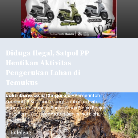
Diduga Ilegal, Satpol PP
Hentikan Aktivitas
Pengerukan Lahan di
Temukus
balitribune.co.id I Singaraja -
Pemerintah
Kabupaten Buleleng menghentikan aktivitas
pengerukan lahan di Banjar Dinas Bingin Banjah,
Desa Temukus, Kecamatan Banjar, setelah
ditemukan indikasi kegiatan pengambilan
material yang tidak sesuai dengan peruntukan
Buleleng
kawasan.