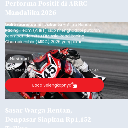
Performa Positif di ARRC
Mandalika 2026
balitribune.co.id | Jakarta
– Astra Honda
Racing Team (AHRT) siap menghadapi putaran
keempat Idemitsu FIM Asia Road Racing
Championship (ARRC) 2026 yang akan
berlangsung di Pertamina Mandalika
International Circuit, Lombok, Nusa Tenggara
Nasional
Barat, pada 7–9 Agustus 2026.
Submitted by
contributor
on
Fri, 08/07/2026 - 07:44
Baca Selengkapnya
Sasar Warga Rentan,
Denpasar Siapkan Rp1,152