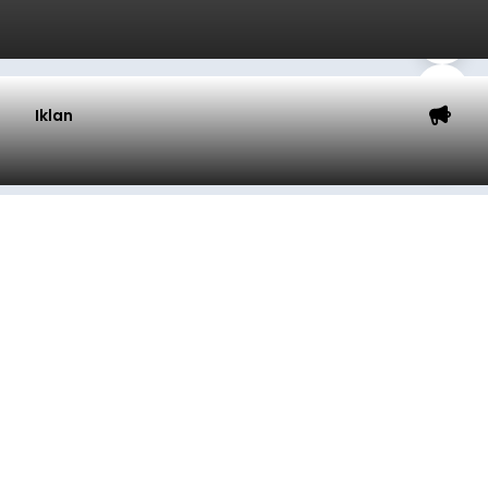
Iklan
Sambut HUT RI, Rutan Bangli
Gelar Pemeriksaan Kesehatan
Gratis
balitribune.co.id I Bangli -
Serangkian
memperingati hari ulang tahun Kemerdekaan
Republik Indonesia ( HUT RI) ke-81, Rumah
Tahanan Negara Kelas II B Bangli menggelar
kegiatan pemeriksaan kesehatan gratis, Rabu
(6/8/2026).
Bangli