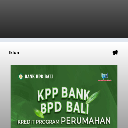
Iklan