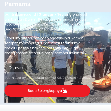
Purnama
balitribune.co.id I Gianyar -
Seorang pria asal
Lingkungan Dalem, Pemogan, Denpasar Selatan,
Kota Denpasar, yang diketahui bernama I Kadek
Dedi Wiranata (35), ditemukan tidak bernyawa di
pesisir Pantai Purnama, Sukawati.
Sebelum ditemukan meninggal dunia, korban
sempat memberitahukan lokasi terakhirnya
melalui pesan singkat WhatsApp dan juga
mengirimkan foto dua botol pembersih lantai ke
istrinya.
Gianyar
Submitted by
contributor
on
Thu, 08/06/2026 - 21:06
Baca Selengkapnya