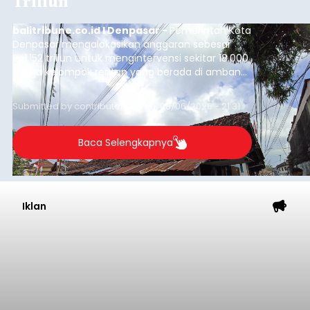
Triliun
balitribune.co.id I Denpasar -
Pemerintah Kota
Denpasar mengalokasikan anggaran sebesar
Rp1,152 triliun untuk mengintervensi sekitar 18.000
warga kelompok rentan yang berada di ambang
garis kemiskinan. Langkah strategis ini diambil
guna menjaga masyarakat yang berada pada
Submitted by
contributor
on
Thu, 08/06/2026 - 21:31
kelompok desil 5 dan 6 tersebut agar tidak
merosot ke kategori miskin.
Baca Selengkapnya
Iklan