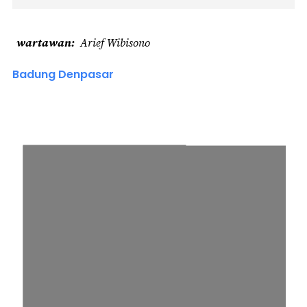
wartawan
Arief Wibisono
Badung Denpasar