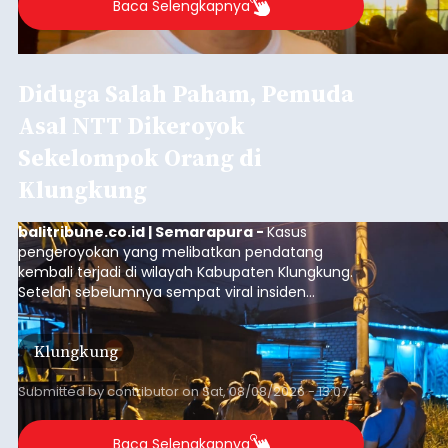
Baca Selengkapnya
Diduga Salah Paham, Pemuda
Asal NTT Dikeroyok
Sekelompok Orang di
Klungkung
balitribune.co.id | Semarapura -
Kasus
pengeroyokan yang melibatkan pendatang
kembali terjadi di wilayah Kabupaten Klungkung.
Setelah sebelumnya sempat viral insiden
keributan di barat Pasar Galiran, peristiwa serupa
kini menimpa seorang pemuda asal Kabupaten
Klungkung
Sumba Barat Daya (SBD), Nusa Tenggara Timur
(NTT).
Submitted by
contributor
on
Sat, 08/08/2026 - 13:07
Baca Selengkapnya