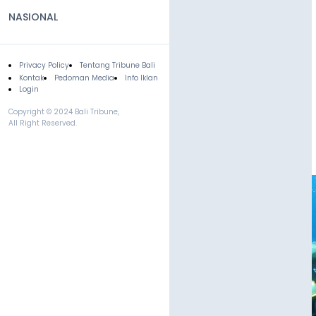
NASIONAL
Privacy Policy
Tentang Tribune Bali
Footer
Kontak
Pedoman Media
Info Iklan
Login
Copyright © 2024 Bali Tribune,
All Right Reserved.