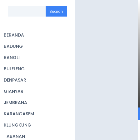
Skip
to
Search
main
content
BERANDA
Main
BADUNG
navigation
BANGLI
BULELENG
DENPASAR
GIANYAR
JEMBRANA
KARANGASEM
KLUNGKUNG
TABANAN