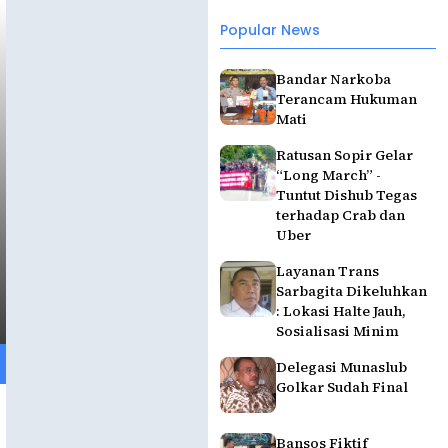
Popular News
Bandar Narkoba
Terancam Hukuman
Mati
Ratusan Sopir Gelar
“Long March” -
Tuntut Dishub Tegas
terhadap Crab dan
Uber
Layanan Trans
Sarbagita Dikeluhkan
: Lokasi Halte Jauh,
Sosialisasi Minim
Delegasi Munaslub
Golkar Sudah Final
Bansos Fiktif