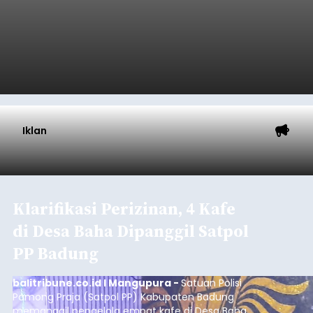
Iklan
Klarifikasi Perizinan, 4 Kafe
di Desa Baha Dipanggil Satpol
PP Badung
balitribune.co.id I Mangupura -
Satuan Polisi
Pamong Praja (Satpol PP) Kabupaten Badung
memanggil pengelola empat kafe di Desa Baha,