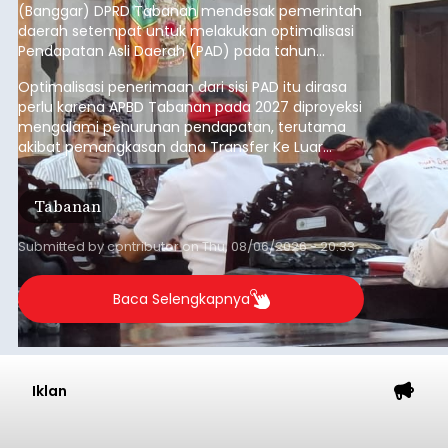
(Banggar) DPRD Tabanan mendesak pemerintah
daerah setempat untuk melakukan optimalisasi
Pendapatan Asli Daerah (PAD) pada tahun
anggaran 2027.
Optimalisasi penerimaan dari sisi PAD itu dirasa
perlu karena APBD Tabanan pada 2027 diproyeksi
mengalami penurunan pendapatan, terutama
akibat pemangkasan dana Transfer Ke Luar
Daerah (TKD) dari pemerintah pusat.
Tabanan
Submitted by
contributor
on
Thu, 08/06/2026 - 20:33
Baca Selengkapnya
Iklan