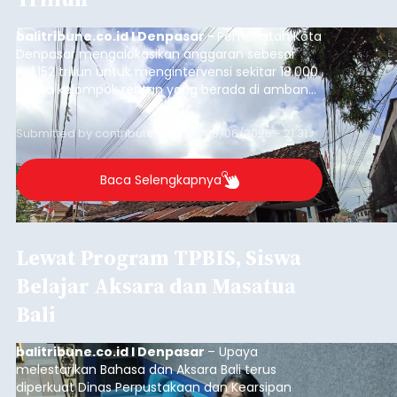
balitribune.co.id I Denpasar -
Pemerintah Kota
Denpasar mengalokasikan anggaran sebesar
Rp1,152 triliun untuk mengintervensi sekitar 18.000
warga kelompok rentan yang berada di ambang
garis kemiskinan. Langkah strategis ini diambil
guna menjaga masyarakat yang berada pada
Submitted by
contributor
on
Thu, 08/06/2026 - 21:31
kelompok desil 5 dan 6 tersebut agar tidak
merosot ke kategori miskin.
Baca Selengkapnya
Lewat Program TPBIS, Siswa
Belajar Aksara dan Masatua
Bali
balitribune.co.id I Denpasar
– Upaya
melestarikan Bahasa dan Aksara Bali terus
diperkuat Dinas Perpustakaan dan Kearsipan