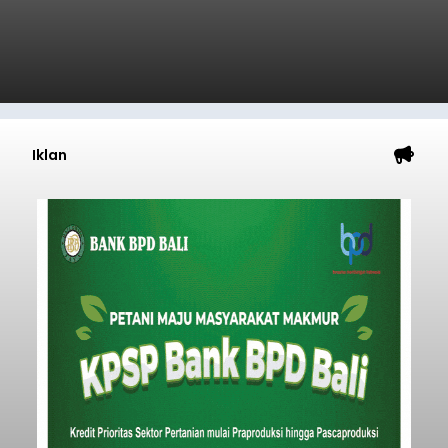
Iklan