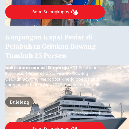
Buleleng.
Baca Selengkapnya
Kunjungan Kapal Pesiar di
Pelabuhan Celukan Bawang
Tumbuh 25 Persen
balitribune.coo.id I Singaraja -
PT Pelabuhan
Indonesia (Persero) atau Pelindo Cabang
Celukan Bawang mencatat kinerja operasional
yang positif hingga Juli 2026. Peningkatan terlihat
dari arus kapal yang mencapai 1,48 juta Gross
Tonnage (GT), atau tumbuh 12,4 persen
Buleleng
dibandingkan periode yang sama tahun lalu
yang tercatat sebesar 1,32 juta GT.
Submitted by
contributor
on
Thu, 08/06/2026 - 20:41
Baca Selengkapnya