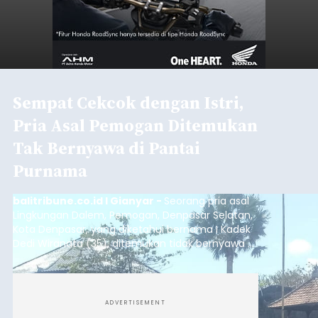
Sempat Cekcok dengan Istri,
Pria Asal Pemogan Ditemukan
Tak Bernyawa di Pantai
Purnama
balitribune.co.id I Gianyar -
Seorang pria asal
Lingkungan Dalem, Pemogan, Denpasar Selatan,
Kota Denpasar, yang diketahui bernama I Kadek
Dedi Wiranata (35), ditemukan tidak bernyawa di
pesisir Pantai Purnama, Sukawati.
ADVERTISEMENT