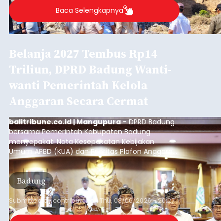
Baca Selengkapnya
Belanja 2027 Tembus Rp14
Triliun, DPRD Badung Wanti-
wanti Pemerintah Kelola
Anggaran Secara Cermat
balitribune.co.id | Mangupura
- DPRD Badung
bersama Pemerintah Kabupaten Badung
menyepakati Nota Kesepakatan Kebijakan
Umum APBD (KUA) dan Prioritas Plafon Anggaran
Sementara (PPAS) Tahun Anggaran 2027 dalam
rapat paripurna yang digelar di Gedung DPRD
Badung
Badung, Kamis (6/8/2026).
Submitted by
contributor
on
Thu, 08/06/2026 - 20:27