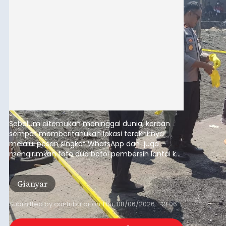
Sebelum ditemukan meninggal dunia, korban
sempat memberitahukan lokasi terakhirnya
melalui pesan singkat WhatsApp dan juga
mengirimkan foto dua botol pembersih lantai ke
istrinya.
Gianyar
Submitted by
contributor
on
Thu, 08/06/2026 - 21:06