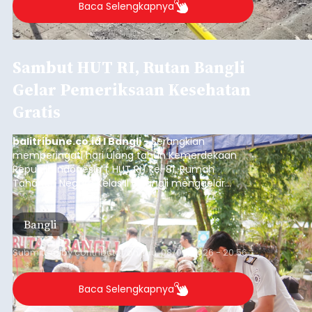
Baca Selengkapnya
Sambut HUT RI, Rutan Bangli
Gelar Pemeriksaan Kesehatan
Gratis
balitribune.co.id I Bangli -
Serangkian
memperingati hari ulang tahun Kemerdekaan
Republik Indonesia ( HUT RI) ke-81, Rumah
Tahanan Negara Kelas II B Bangli menggelar
kegiatan pemeriksaan kesehatan gratis, Rabu
(6/8/2026).
Bangli
Submitted by
contributor
on
Thu, 08/06/2026 - 20:56
Baca Selengkapnya