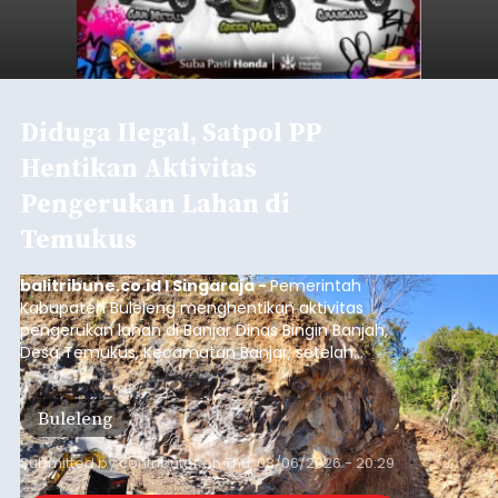
Diduga Ilegal, Satpol PP
Hentikan Aktivitas
Pengerukan Lahan di
Temukus
balitribune.co.id I Singaraja -
Pemerintah
Kabupaten Buleleng menghentikan aktivitas
pengerukan lahan di Banjar Dinas Bingin Banjah,
Desa Temukus, Kecamatan Banjar, setelah
ditemukan indikasi kegiatan pengambilan
material yang tidak sesuai dengan peruntukan
Buleleng
kawasan.
Submitted by
contributor
on
Thu, 08/06/2026 - 20:29