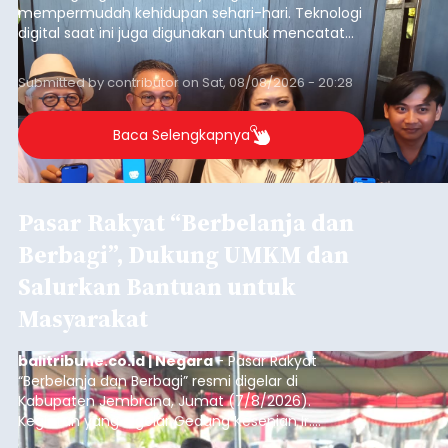
mempermudah kehidupan sehari-hari. Teknologi
digital saat ini juga digunakan untuk mencatat
dan mengelola data base alumni dari suatu
sekolah, salah satunya adalah alumni SMA 1
Submitted by
contributor
on
Sat, 08/08/2026 - 20:28
Denpasar.
Baca Selengkapnya
Pasar Rakyat “Berbelanja dan
Berbagi”, Dukung UMKM dan
Salurkan Bantuan untuk
Masyarakat
balitribune.co.id | Negara
- Pasar Rakyat
“Berbelanja dan Berbagi” resmi digelar di
Kabupaten Jembrana, Jumat (7/8/2026).
Kegiatan yang digelar Gedung Kesenian Ir.
Soekarno ini memadukan pemberdayaan