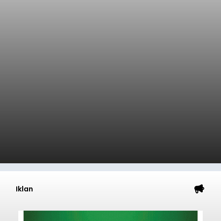
Sambut HUT RI, Rutan Bangli
Gelar Pemeriksaan Kesehatan
Gratis
balitribune.co.id I Bangli -
Serangkian
memperingati hari ulang tahun Kemerdekaan
Republik Indonesia ( HUT RI) ke-81, Rumah
Tahanan Negara Kelas II B Bangli menggelar
kegiatan pemeriksaan kesehatan gratis, Rabu
(6/8/2026).
Bangli
Submitted by
contributor
on
Thu, 08/06/2026 - 20:56
Baca Selengkapnya