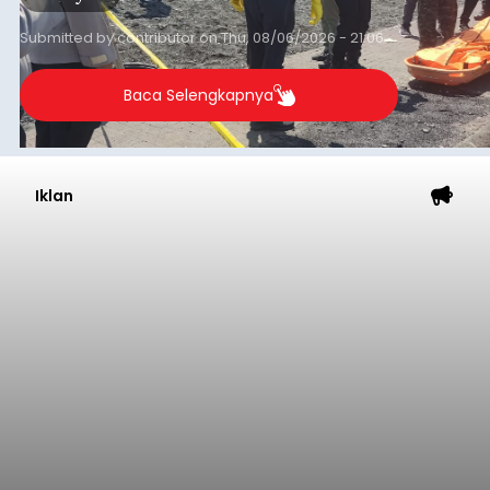
Sempat Cekcok dengan Istri,
Pria Asal Pemogan Ditemukan
Tak Bernyawa di Pantai
Purnama
balitribune.co.id I Gianyar -
Seorang pria asal
Lingkungan Dalem, Pemogan, Denpasar Selatan,
Kota Denpasar, yang diketahui bernama I Kadek
Dedi Wiranata (35), ditemukan tidak bernyawa di
pesisir Pantai Purnama, Sukawati.
Sebelum ditemukan meninggal dunia, korban
sempat memberitahukan lokasi terakhirnya
melalui pesan singkat WhatsApp dan juga
mengirimkan foto dua botol pembersih lantai ke
istrinya.
Gianyar