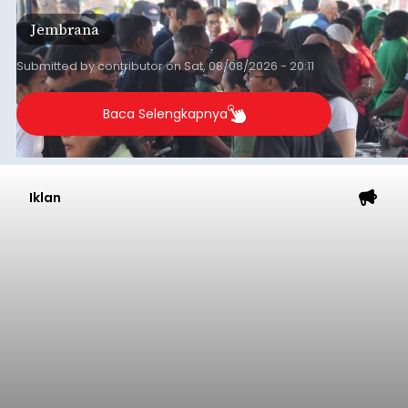
ekonomi masyarakat dengan aksi sosial tersebut
Jembrana
mendapat antusiasme tinggi dan mencatat nilai
transaksi mencapai Rp672.733.200.
Submitted by
contributor
on
Sat, 08/08/2026 - 20:11
Baca Selengkapnya
Iklan