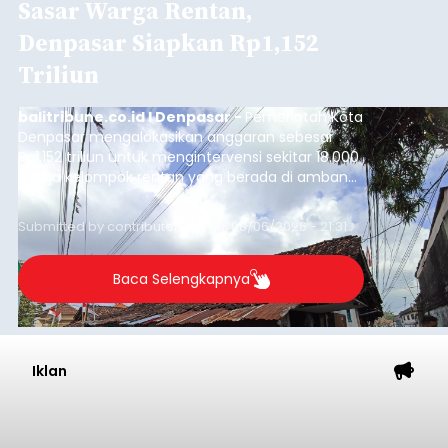
Astra Honda Siap Lanjutkan
Performa Positif di ARRC
Mandalika 2026
balitribune.co.id | Jakarta
– Astra Honda
Racing Team (AHRT) siap menghadapi putaran
keempat Idemitsu FIM Asia Road Racing
Championship (ARRC) 2026 yang akan
berlangsung di Pertamina Mandalika
International Circuit, Lombok, Nusa Tenggara
Nasional
Barat, pada 7–9 Agustus 2026.
Submitted by
contributor
on
Fri, 08/07/2026 - 07:44
Baca Selengkapnya
Sasar Warga Rentan,