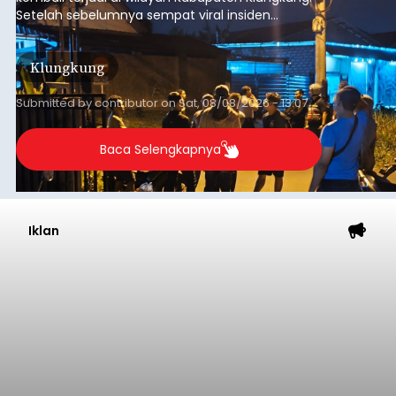
Setelah sebelumnya sempat viral insiden
keributan di barat Pasar Galiran, peristiwa serupa
kini menimpa seorang pemuda asal Kabupaten
Klungkung
Sumba Barat Daya (SBD), Nusa Tenggara Timur
(NTT).
Submitted by
contributor
on
Sat, 08/08/2026 - 13:07
Baca Selengkapnya
Iklan