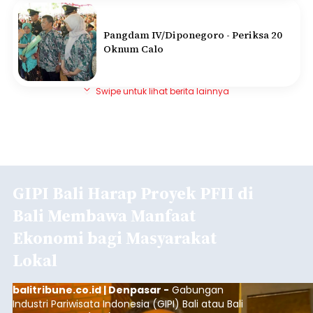
Pangdam IV/Diponegoro - Periksa 20
Oknum Calo
Swipe untuk lihat berita lainnya
GIPI Bali Harap Proyek PFII di
Bali Membawa Manfaat
Ekonomi bagi Masyarakat
Lokal
balitribune.co.id | Denpasar -
Gabungan
Industri Pariwisata Indonesia (GIPI) Bali atau Bali