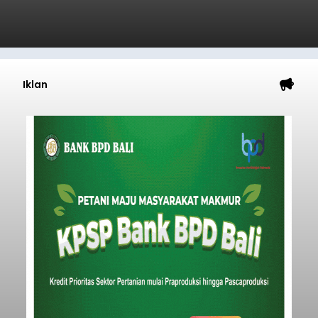
Iklan