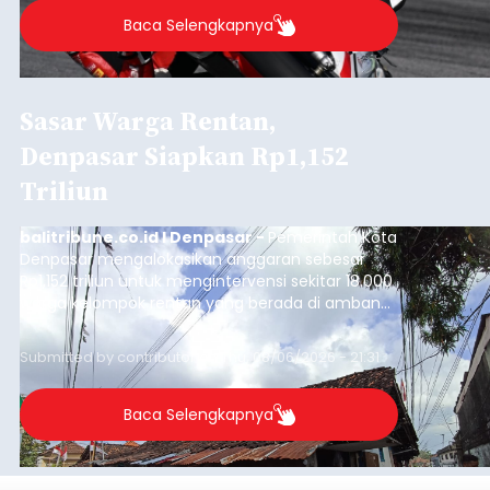
Baca Selengkapnya
Sasar Warga Rentan,
Denpasar Siapkan Rp1,152
Triliun
balitribune.co.id I Denpasar -
Pemerintah Kota
Denpasar mengalokasikan anggaran sebesar
Rp1,152 triliun untuk mengintervensi sekitar 18.000
warga kelompok rentan yang berada di ambang
garis kemiskinan. Langkah strategis ini diambil
guna menjaga masyarakat yang berada pada
Submitted by
contributor
on
Thu, 08/06/2026 - 21:31
kelompok desil 5 dan 6 tersebut agar tidak
merosot ke kategori miskin.
Baca Selengkapnya