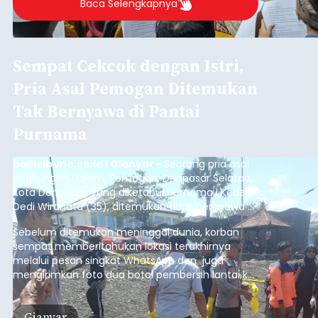
Baca Selengkapnya
Sempat Cekcok dengan Istri,
Pria Asal Pemogan Ditemukan
Tak Bernyawa di Pantai
Purnama
balitribune.co.id I Gianyar -
Seorang pria asal
Lingkungan Dalem, Pemogan, Denpasar Selatan,
Kota Denpasar, yang diketahui bernama I Kadek
Dedi Wiranata (35), ditemukan tidak bernyawa di
pesisir Pantai Purnama, Sukawati.
Sebelum ditemukan meninggal dunia, korban
sempat memberitahukan lokasi terakhirnya
melalui pesan singkat WhatsApp dan juga
mengirimkan foto dua botol pembersih lantai ke
istrinya.
Gianyar