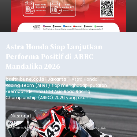
Astra Honda Siap Lanjutkan
Performa Positif di ARRC
Mandalika 2026
balitribune.co.id | Jakarta
– Astra Honda
Racing Team (AHRT) siap menghadapi putaran
keempat Idemitsu FIM Asia Road Racing
Championship (ARRC) 2026 yang akan
berlangsung di Pertamina Mandalika
International Circuit, Lombok, Nusa Tenggara
Nasional
Barat, pada 7–9 Agustus 2026.
Submitted by
contributor
on
Fri, 08/07/2026 - 07:44