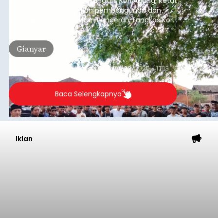
Pratisentana Pangeran Tangkas Kori Agung, Ketut
Sudarsana, menegaskan pembangunan dan
pemugaran Pura Kawitan Pangeran Tangkas Kori
Agung tetap dilanjutkan.
Gianyar
Submitted by
contributor
on
Sun, 08/09/2026 - 17:13
Baca Selengkapnya
Iklan