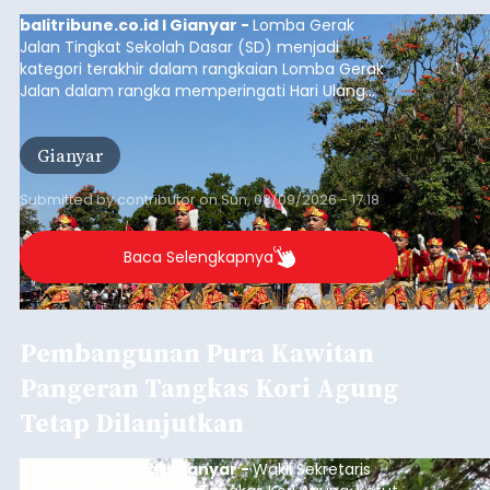
balitribune.co.id I Gianyar -
Lomba Gerak
Jalan Tingkat Sekolah Dasar (SD) menjadi
kategori terakhir dalam rangkaian Lomba Gerak
Jalan dalam rangka memperingati Hari Ulang
Tahun (HUT) ke-81 Kemerdekaan Republik
Indonesia Tahun 2026 di Kabupaten Gianyar.
Gianyar
Submitted by
contributor
on
Sun, 08/09/2026 - 17:18
Baca Selengkapnya
Pembangunan Pura Kawitan
Pangeran Tangkas Kori Agung
Tetap Dilanjutkan
balitribune.co.id I Gianyar -
Wakil Sekretaris