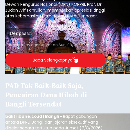
Dewan Pengurus Nasional (DPN) KORPRI, Prof. Dr.
Zudan Arif Fahrulloh, memberikan apresiasi tinggi
atas keberhasilan Pemerintah Kota Denpasar
dan KORPRI Kota Denpasar dalam
mengimplementasikan program gotong royong
Denpasar
kepedulian sosial bertajuk "Sembagi Arutala".
Submitted by
contributor
on
Sun, 08/09/2026 - 14:22
Baca Selengkapnya
PAD Tak Baik-Baik Saja,
Pencairan Dana Hibah di
Bangli Tersendat
balitribune.co.id | Bangli -
Rapat gabungan
antara DPRD Bangli dan jajaran eksekutif yang
digelar secara tertutup pada Jumat (7/8/2026)