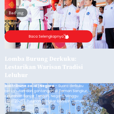
Badung
Submitted by
contributor
on
Sun, 08/09/2026 - 17:09
Baca Selengkapnya
Lomba Burung Derkuku:
Lestarikan Warisan Tradisi
Leluhur
balitribune.co.id | Negara
- Suara derkuku
bersahutan dari gantangan di Taman Sangkur,
Kelurahan Banjar Tengah, Negara, Minggu
(9/8/2026). Puluhan sangkar berjajar, sementara
para penghobi menunggu suara burung masing-
masing mengalun. Bukan sekadar ramai oleh