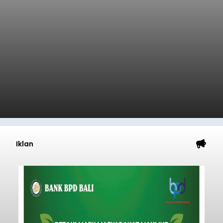
Iklan