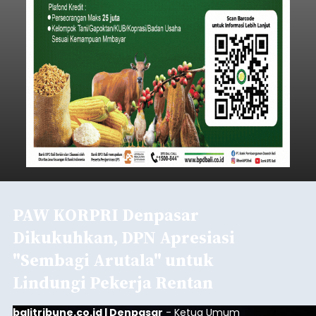
PAW KORPRI Denpasar
Dikukuhkan, DPN Apresiasi
"Sembagi Arutala" untuk
Lindungi Pekerja Rentan
balitribune.co.id | Denpasar
- Ketua Umum