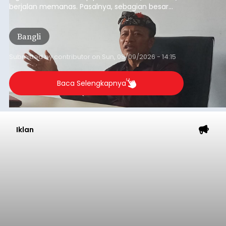
berjalan memanas. Pasalnya, sebagian besar
dana hibah yang bersumber dari pokok-pokok
pikiran (pokok-pokok pikiran/pokir) dewan hasil
Bangli
penjaringan aspirasi masyarakat saat reses tak
kunjung cair.
Submitted by
contributor
on
Sun, 08/09/2026 - 14:15
Baca Selengkapnya
Iklan