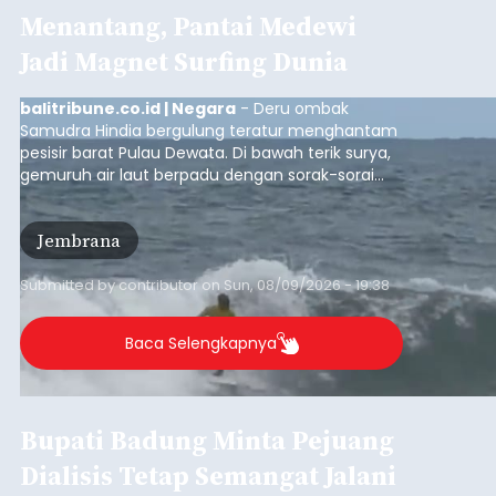
Menantang, Pantai Medewi
Jadi Magnet Surfing Dunia
balitribune.co.id | Negara
- Deru ombak
Samudra Hindia bergulung teratur menghantam
pesisir barat Pulau Dewata. Di bawah terik surya,
gemuruh air laut berpadu dengan sorak-sorai
penonton yang memadati Pantai Medewi,
Kecamatan Pekutatan pada Minggu (9/8/2026).
Jembrana
Ratusan peselancar dari berbagai penjuru
nusantara berkompetisi menaklukan ombak
terbaik dan menantang.
Submitted by
contributor
on
Sun, 08/09/2026 - 19:38
Baca Selengkapnya
Bupati Badung Minta Pejuang
Dialisis Tetap Semangat Jalani