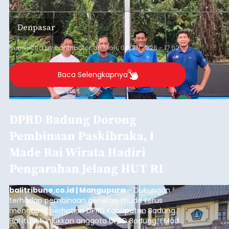
mewarnai babak delapan besar yang digelar di
Lapangan Tenis Telkom Denpasar pada Minggu,
Denpasar
9 Agustus 2026.
Submitted by
contributor
on
Mon, 08/10/2026 - 17:02
Baca Selengkapnya
DPRD Badung Dorong
Pembinaan Paskibraka, I
Made Rai Wirata Hadiri
Pengarahan Jelang HUT RI
balitribune.co.id | Mangupura
– Dukungan
terhadap pembinaan generasi muda terus
mendapat perhatian DPRD Kabupaten Badung.
Hal itu ditunjukkan anggota DPRD Badung, I Made