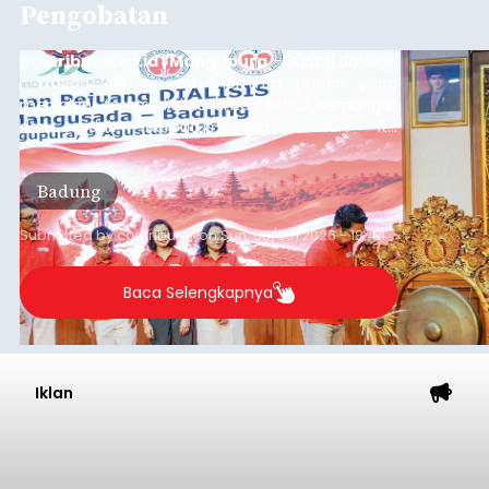
Pengobatan
balitribune.co.id | Mangupura
- Bupati Badung
I Wayan Adi Arnawa meminta pasien yang
menjalani terapi dialisis untuk tetap semangat
dan tidak berputus asa. Pesan itu
disampaikannya saat menghadiri Sarasehan
Pejuang Dialisis yang digelar RSD Mangusada di
Badung
Ruang Kertha Gosana, Puspem Badung, Minggu
(9/8/2026).
Submitted by
contributor
on
Sun, 08/09/2026 - 18:44
Baca Selengkapnya
Iklan