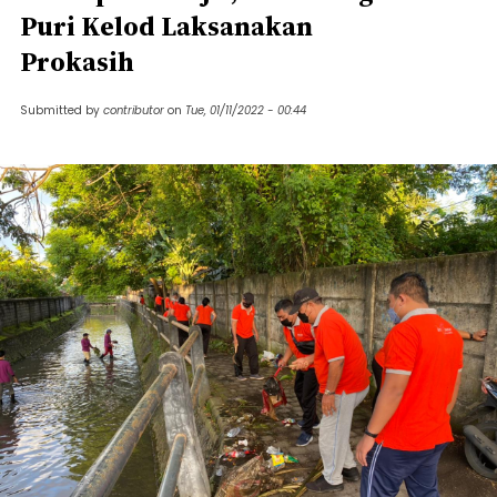
Puri Kelod Laksanakan
Prokasih
Submitted by
contributor
on
Tue, 01/11/2022 - 00:44