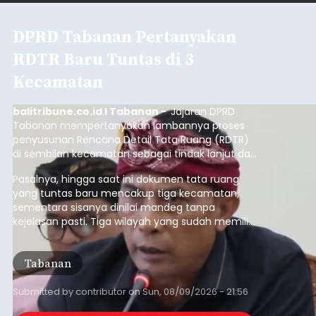
DPRD Tabanan Pertanyakan
RDTR Baru Tuntas di 3
Kecamatan
balitribune.co.id I Tabanan -
Jajaran DPRD
Tabanan mempertanyakan lambannya proses
penyusunan Rencana Detail Tata Ruang (RDTR)
di sembilan kecamatan sebagai tindak lanjut dari
pelaksanaan RTRW.
Pasalnya, hingga saat ini dokumen tata ruang
yang tuntas baru mencakup tiga kecamatan,
sementara sisanya dinilai mandeg tanpa
kejelasan pasti. Tiga wilayah yang sudah memiliki
RDTR tersebut meliputi Kecamatan Kediri,
Tabanan, dan Selemadeg Barat.
Tabanan
Submitted by
contributor
on
Sun, 08/09/2026 - 21:56