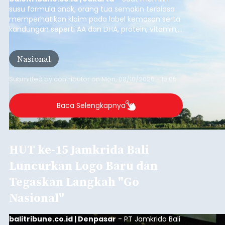
susu formula anak, orang tua semakin terbiasa
memperhatikan klaim pada label kemasan serta
kandungan seperti AA dan DHA, protein, vitamin,
mineral, hingga gula tambahan. Namun, satu hal
yang belum banyak dicermati adalah dari mana
Nasional
sumber susu yang digunakan.
Submitted by
contributor
on
Mon, 08/10/2026 - 15:05
Baca Selengkapnya
HUT ke-15 Jamkrida Bali
Luncurkan Logo Baru dan
Tegaskan Langkah "Go
Nasional"
balitribune.co.id | Denpasar
- PT Jamkrida Bali