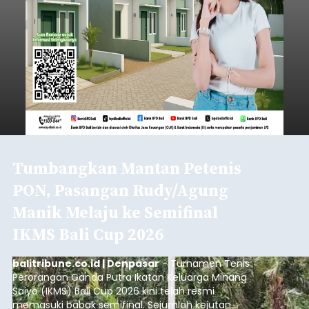
Tumbangkan Mantan Petenis
PON, Pasangan Rudy/Agung
Manik Melaju ke Semifinal
IKMS Bali Cup 2026
balitribune.co.id | Denpasar
- Turnamen Tenis
Perorangan Ganda Putra Ikatan Keluarga Minang
Saiyo (IKMS) Bali Cup 2026 kini telah resmi
memasuki babak semifinal. Sejumlah kejutan