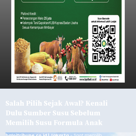
Salah Pilih Sejak Awal? Kenali
Dulu Sumber Susu Sebelum
Memilih Susu Formula Anak
baloitribune.co.id | Jakarta
- Saat memilih