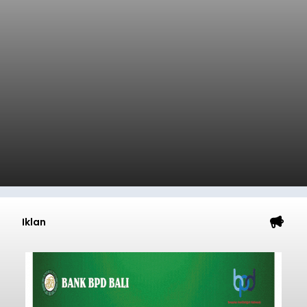
Iklan