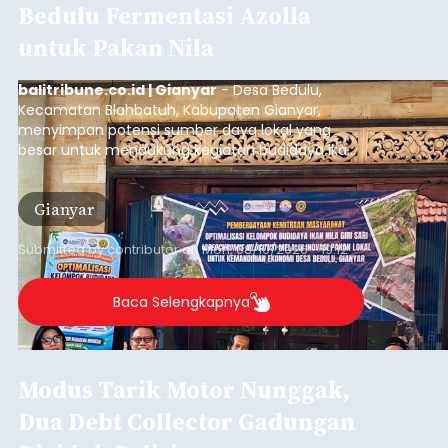
Bedulu Fermentasi Azolla
untuk Pakan Nila
balitribune.co.id | Gianyar
- Desa Bedulu,
Kecamatan Blahbatuh, Kabupaten Gianyar,
menyimpan potensi sumber daya lokal yang
besar untuk mendukung kegiatan budidaya ikan
nila.
Gianyar
Submitted by
contributor
on
Mon, 08/10/2026 - 19:12
Baca Selengkapnya
Modus Tarik Motor Nunggak,
Dua Debt Collector Gadungan