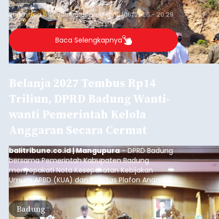
Submitted by
contributor
on
Thu, 08/06/2026 - 20:29
Baca Selengkapnya
Belanja 2027 Tembus Rp14
Triliun, DPRD Badung Wanti-
wanti Pemerintah Kelola
Anggaran Secara Cermat
balitribune.co.id | Mangupura
- DPRD Badung
bersama Pemerintah Kabupaten Badung
menyepakati Nota Kesepakatan Kebijakan
Umum APBD (KUA) dan Prioritas Plafon Anggaran
Sementara (PPAS) Tahun Anggaran 2027 dalam
rapat paripurna yang digelar di Gedung DPRD
Badung
Badung, Kamis (6/8/2026).