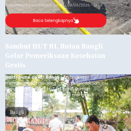
Submitted by
contributor
on
Thu, 08/06/2026 - 21:06
Baca Selengkapnya
Sambut HUT RI, Rutan Bangli
Gelar Pemeriksaan Kesehatan
Gratis
balitribune.co.id I Bangli -
Serangkian
memperingati hari ulang tahun Kemerdekaan
Republik Indonesia ( HUT RI) ke-81, Rumah
Tahanan Negara Kelas II B Bangli menggelar
kegiatan pemeriksaan kesehatan gratis, Rabu
(6/8/2026).
Bangli
Submitted by
contributor
on
Thu, 08/06/2026 - 20:56