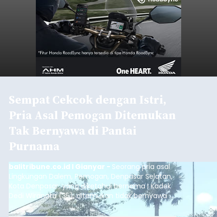
Sempat Cekcok dengan Istri,
Pria Asal Pemogan Ditemukan
Tak Bernyawa di Pantai
Purnama
balitribune.co.id I Gianyar -
Seorang pria asal
Lingkungan Dalem, Pemogan, Denpasar Selatan,
Kota Denpasar, yang diketahui bernama I Kadek
Dedi Wiranata (35), ditemukan tidak bernyawa di
pesisir Pantai Purnama, Sukawati.