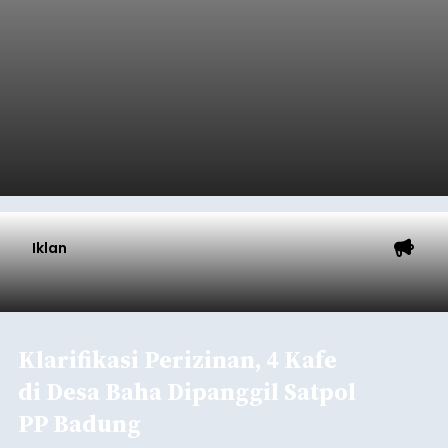
Iklan
Klarifikasi Perizinan, 4 Kafe
di Desa Baha Dipanggil Satpol
PP Badung