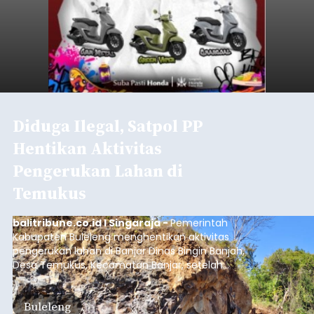
Diduga Ilegal, Satpol PP
Hentikan Aktivitas
Pengerukan Lahan di
Temukus
balitribune.co.id I Singaraja -
Pemerintah
Kabupaten Buleleng menghentikan aktivitas
pengerukan lahan di Banjar Dinas Bingin Banjah,
Desa Temukus, Kecamatan Banjar, setelah
ditemukan indikasi kegiatan pengambilan
material yang tidak sesuai dengan peruntukan
Buleleng
kawasan.