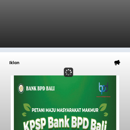
Iklan