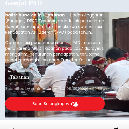
Genjot PAD
balitribune.co.id I Tabanan -
Badan Anggaran
(Banggar) DPRD Tabanan mendesak pemerintah
daerah setempat untuk melakukan optimalisasi
Pendapatan Asli Daerah (PAD) pada tahun
anggaran 2027.
Optimalisasi penerimaan dari sisi PAD itu dirasa
perlu karena APBD Tabanan pada 2027 diproyeksi
mengalami penurunan pendapatan, terutama
akibat pemangkasan dana Transfer Ke Luar
Daerah (TKD) dari pemerintah pusat.
Tabanan
Submitted by
contributor
on
Thu, 08/06/2026 - 20:33
Baca Selengkapnya