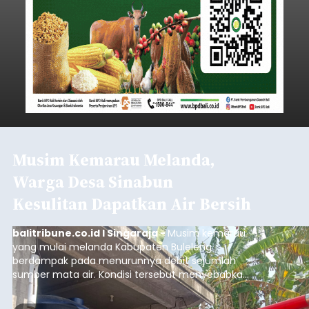
Musim Kemarau Melanda,
Warga Desa Sinabun
Kesulitan Dapatkan Air Bersih
balitribune.co.id I Singaraja -
Musim kemarau
yang mulai melanda Kabupaten Buleleng
berdampak pada menurunnya debit sejumlah
sumber mata air. Kondisi tersebut menyebabkan
warga di beberapa desa mulai mengalami
kesulitan mendapatkan air bersih, terutama