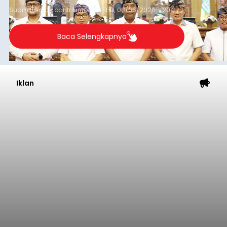
Submitted by
contributor
on
Thu, 08/06/2026 - 20:27
Baca Selengkapnya
Iklan