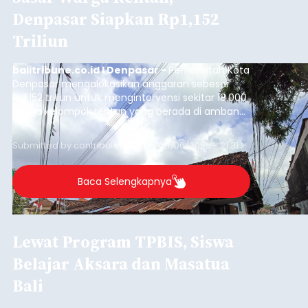
Denpasar Siapkan Rp1,152
Triliun
balitribune.co.id I Denpasar -
Pemerintah Kota
Denpasar mengalokasikan anggaran sebesar
Rp1,152 triliun untuk mengintervensi sekitar 18.000
warga kelompok rentan yang berada di ambang
garis kemiskinan. Langkah strategis ini diambil
guna menjaga masyarakat yang berada pada
Submitted by
contributor
on
Thu, 08/06/2026 - 21:31
kelompok desil 5 dan 6 tersebut agar tidak
merosot ke kategori miskin.
Baca Selengkapnya
Lewat Program TPBIS, Siswa
Belajar Aksara dan Masatua
Bali