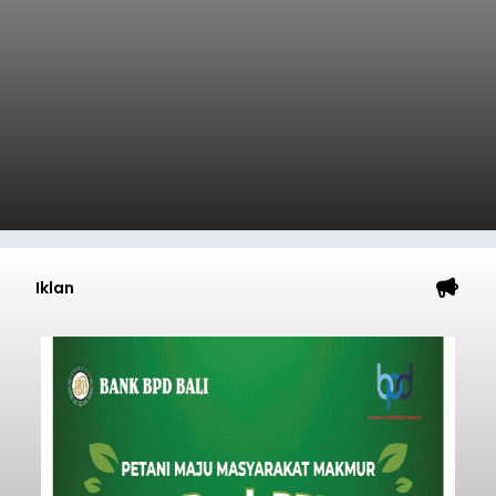
Iklan