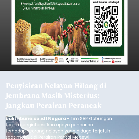
Penyisiran Nelayan Hilang di
Jembrana Masih Misterius:
Jangkau Perairan Perancak
balitribune.co.id I Negara -
Tim SAR Gabungan
terus mengintensifkan upaya pencarian
terhadap seorang nelayan yang diduga terjatuh
saat melaut di Perairan Pantai Medewi