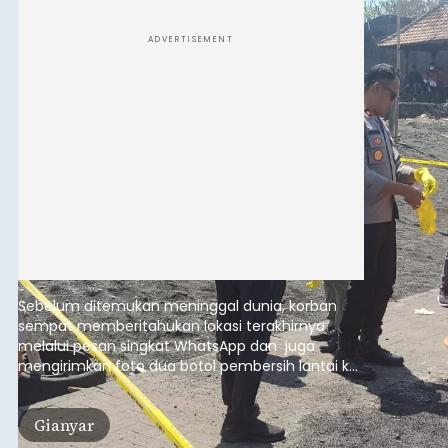
ADVERTISEMENT
Sebelum ditemukan meninggal dunia, korban
sempat memberitahukan lokasi terakhirnya
melalui pesan singkat WhatsApp dan juga
mengirimkan foto dua botol pembersih lantai ke
istrinya.
Gianyar