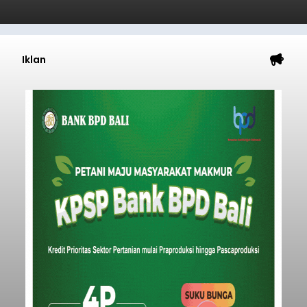
Iklan