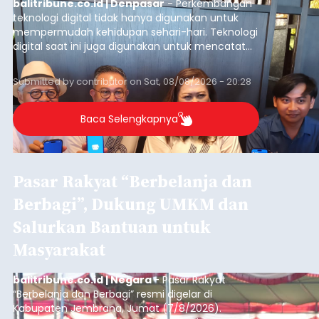
balitribune.co.id | Denpasar
- Perkembangan
teknologi digital tidak hanya digunakan untuk
mempermudah kehidupan sehari-hari. Teknologi
digital saat ini juga digunakan untuk mencatat
dan mengelola data base alumni dari suatu
sekolah, salah satunya adalah alumni SMA 1
Submitted by
contributor
on
Sat, 08/08/2026 - 20:28
Denpasar.
Baca Selengkapnya
Pasar Rakyat “Berbelanja dan
Berbagi”, Dukung UMKM dan
Salurkan Bantuan untuk
Masyarakat
balitribune.co.id | Negara
- Pasar Rakyat
“Berbelanja dan Berbagi” resmi digelar di
Kabupaten Jembrana, Jumat (7/8/2026).