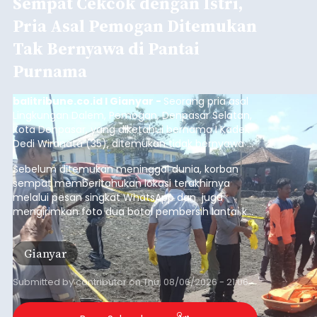
Sempat Cekcok dengan Istri,
Pria Asal Pemogan Ditemukan
Tak Bernyawa di Pantai
Purnama
balitribune.co.id I Gianyar -
Seorang pria asal
Lingkungan Dalem, Pemogan, Denpasar Selatan,
Kota Denpasar, yang diketahui bernama I Kadek
Dedi Wiranata (35), ditemukan tidak bernyawa di
pesisir Pantai Purnama, Sukawati.
Sebelum ditemukan meninggal dunia, korban
sempat memberitahukan lokasi terakhirnya
melalui pesan singkat WhatsApp dan juga
mengirimkan foto dua botol pembersih lantai ke
istrinya.
Gianyar
Submitted by
contributor
on
Thu, 08/06/2026 - 21:06