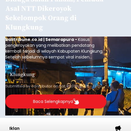
Asal NTT Dikeroyok
Sekelompok Orang di
Klungkung
balitribune.co.id | Semarapura -
Kasus
pengeroyokan yang melibatkan pendatang
kembali terjadi di wilayah Kabupaten Klungkung.
Setelah sebelumnya sempat viral insiden
keributan di barat Pasar Galiran, peristiwa serupa
kini menimpa seorang pemuda asal Kabupaten
Klungkung
Sumba Barat Daya (SBD), Nusa Tenggara Timur
(NTT).
Submitted by
contributor
on
Sat, 08/08/2026 - 13:07
Baca Selengkapnya
Iklan