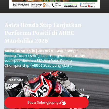
Astra Honda Siap Lanjutkan
Performa Positif di ARRC
Mandalika 2026
balitribune.co.id | Jakarta
– Astra Honda
Racing Team (AHRT) siap menghadapi putaran
keempat Idemitsu FIM Asia Road Racing
Championship (ARRC) 2026 yang akan
berlangsung di Pertamina Mandalika
International Circuit, Lombok, Nusa Tenggara
Nasional
Barat, pada 7–9 Agustus 2026.
Submitted by
contributor
on
Fri, 08/07/2026 - 07:44
Baca Selengkapnya