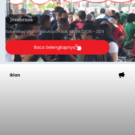
Kegiatan yang digelar Gedung Kesenian Ir.
Soekarno ini memadukan pemberdayaan
ekonomi masyarakat dengan aksi sosial tersebut
Jembrana
mendapat antusiasme tinggi dan mencatat nilai
transaksi mencapai Rp672.733.200.
Submitted by
contributor
on
Sat, 08/08/2026 - 20:11
Baca Selengkapnya
Iklan