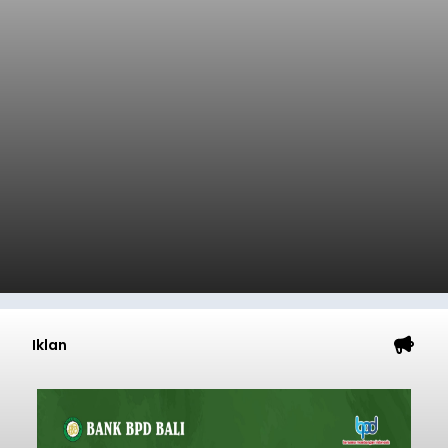
Iklan