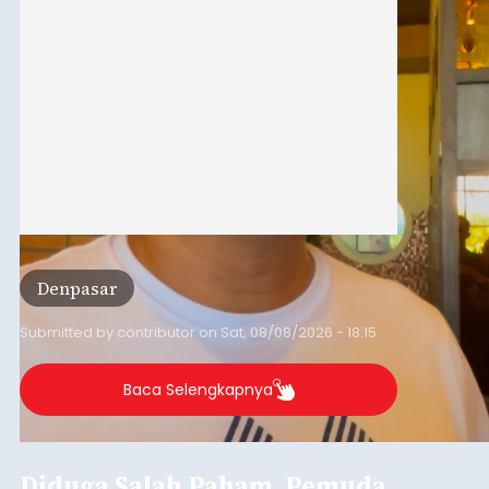
Agung Partha Adnyana di Denpasar, Sabtu (8/8).
Denpasar
Submitted by
contributor
on
Sat, 08/08/2026 - 18:15
Baca Selengkapnya
Diduga Salah Paham, Pemuda