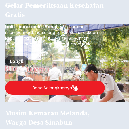
Gelar Pemeriksaan Kesehatan
Gratis
balitribune.co.id I Bangli -
Serangkian
memperingati hari ulang tahun Kemerdekaan
Republik Indonesia ( HUT RI) ke-81, Rumah
Tahanan Negara Kelas II B Bangli menggelar
kegiatan pemeriksaan kesehatan gratis, Rabu
(6/8/2026).
Bangli
Submitted by
contributor
on
Thu, 08/06/2026 - 20:56
Baca Selengkapnya
Musim Kemarau Melanda,
Warga Desa Sinabun