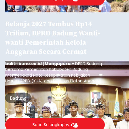
balitribune.co.id I Tabanan -
Badan Anggaran
(Banggar) DPRD Tabanan mendesak pemerintah
daerah setempat untuk melakukan optimalisasi
Pendapatan Asli Daerah (PAD) pada tahun
anggaran 2027.
Optimalisasi penerimaan dari sisi PAD itu dirasa
perlu karena APBD Tabanan pada 2027 diproyeksi
mengalami penurunan pendapatan, terutama
akibat pemangkasan dana Transfer Ke Luar
Daerah (TKD) dari pemerintah pusat.
Tabanan
Submitted by
contributor
on
Thu, 08/06/2026 - 20:33
Baca Selengkapnya
Iklan