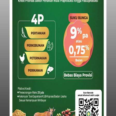
Diduga Ilegal, Satpol PP
Hentikan Aktivitas
Pengerukan Lahan di
Temukus
balitribune.co.id I Singaraja -
Pemerintah
Kabupaten Buleleng menghentikan aktivitas
pengerukan lahan di Banjar Dinas Bingin Banjah,
Desa Temukus, Kecamatan Banjar, setelah
ditemukan indikasi kegiatan pengambilan
material yang tidak sesuai dengan peruntukan
Buleleng
kawasan.
Submitted by
contributor
on
Thu, 08/06/2026 - 20:29