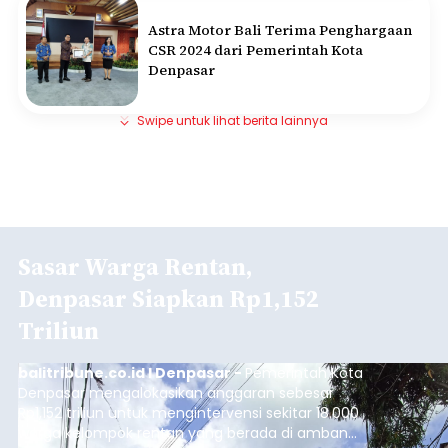
Astra Motor Bali Terima Penghargaan
CSR 2024 dari Pemerintah Kota
Denpasar
Swipe untuk lihat berita lainnya
Sasar Warga Rentan,
Denpasar Siapkan Rp1,152
Triliun
balitribune.co.id I Denpasar -
Pemerintah Kota
Denpasar mengalokasikan anggaran sebesar
Rp1,152 triliun untuk mengintervensi sekitar 18.000
warga kelompok rentan yang berada di ambang