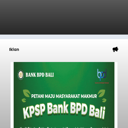
Iklan