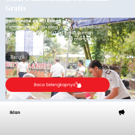
Sempat Cekcok dengan Istri,
Pria Asal Pemogan Ditemukan
Tak Bernyawa di Pantai
Purnama
balitribune.co.id I Gianyar -
Seorang pria asal
Lingkungan Dalem, Pemogan, Denpasar Selatan,
Kota Denpasar, yang diketahui bernama I Kadek
Dedi Wiranata (35), ditemukan tidak bernyawa di
pesisir Pantai Purnama, Sukawati.
Sebelum ditemukan meninggal dunia, korban
sempat memberitahukan lokasi terakhirnya
melalui pesan singkat WhatsApp dan juga
mengirimkan foto dua botol pembersih lantai ke
istrinya.
Gianyar
Submitted by
contributor
on
Thu, 08/06/2026 - 21:06