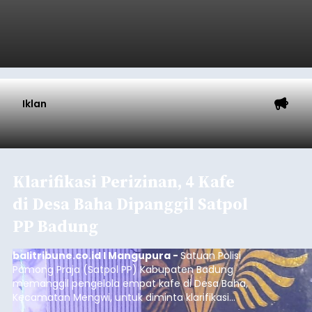
Musim Kemarau Melanda,
Warga Desa Sinabun
Kesulitan Dapatkan Air Bersih
balitribune.co.id I Singaraja -
Musim kemarau
yang mulai melanda Kabupaten Buleleng
berdampak pada menurunnya debit sejumlah
sumber mata air. Kondisi tersebut menyebabkan
warga di beberapa desa mulai mengalami
kesulitan mendapatkan air bersih, terutama
Buleleng
untuk memenuhi kebutuhan mandi, cuci, dan
kakus (MCK). Seperti yang dialami warga Desa