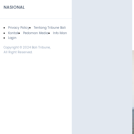
NASIONAL
Privacy Policy
Tentang Tribune Bali
Footer
Kontak
Pedoman Media
Info Iklan
Login
Copyright © 2024 Bali Tribune,
All Right Reserved.