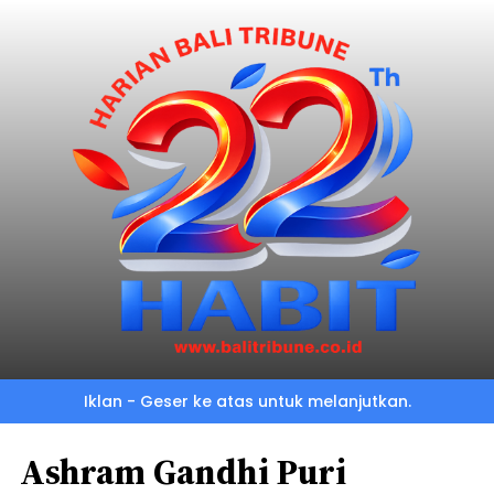
Iklan - Geser ke atas untuk melanjutkan.
Ashram Gandhi Puri