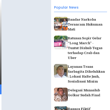
Popular News
Bandar Narkoba
Terancam Hukuman
Mati
Ratusan Sopir Gelar
“Long March” -
Tuntut Dishub Tegas
terhadap Crab dan
Uber
Layanan Trans
Sarbagita Dikeluhkan
: Lokasi Halte Jauh,
Sosialisasi Minim
Delegasi Munaslub
Golkar Sudah Final
Bansos Fiktif