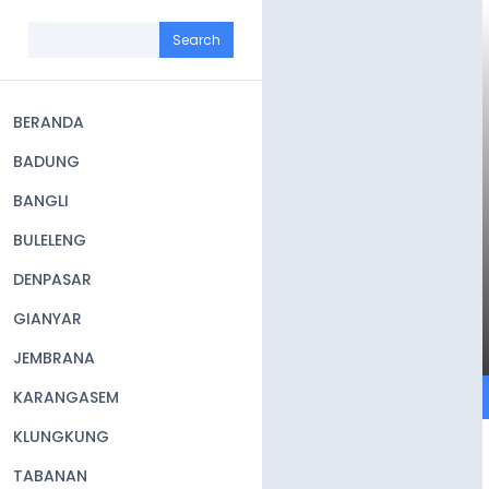
Skip
to
Search
main
content
BERANDA
Main
BADUNG
navigation
BANGLI
BULELENG
DENPASAR
GIANYAR
JEMBRANA
KARANGASEM
KLUNGKUNG
TABANAN