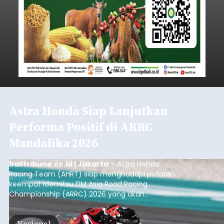
Astra Honda Siap Lanjutkan
Performa Positif di ARRC
Mandalika 2026
balitribune.co.id | Jakarta
– Astra Honda
Racing Team (AHRT) siap menghadapi putaran
keempat Idemitsu FIM Asia Road Racing
Championship (ARRC) 2026 yang akan
berlangsung di Pertamina Mandalika
International Circuit, Lombok, Nusa Tenggara
Nasional
Barat, pada 7–9 Agustus 2026.