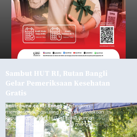
Sambut HUT RI, Rutan Bangli
Gelar Pemeriksaan Kesehatan
Gratis
balitribune.co.id I Bangli -
Serangkian
memperingati hari ulang tahun Kemerdekaan
Republik Indonesia ( HUT RI) ke-81, Rumah
Tahanan Negara Kelas II B Bangli menggelar
kegiatan pemeriksaan kesehatan gratis, Rabu
(6/8/2026).