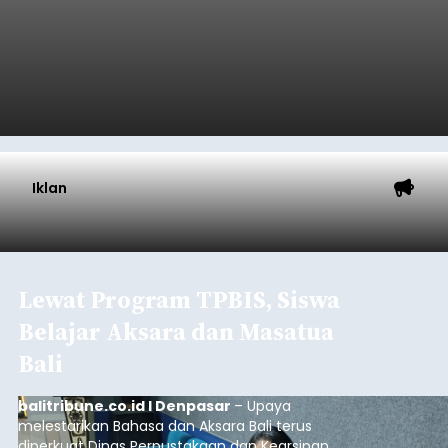
Iklan
Lewat Program TPBIS, Siswa
Belajar Aksara dan Masatua
Bali
balitribune.co.id I Denpasar
– Upaya
melestarikan Bahasa dan Aksara Bali terus
diperkuat Dinas Perpustakaan dan Kearsipan