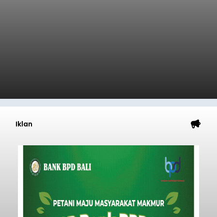
Iklan