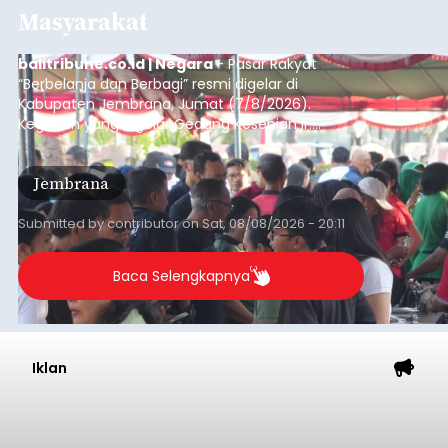
Masyarakat
balitribune.co.id | Negara
- Pasar Rakyat
“Berbelanja dan Berbagi” resmi digelar di
Kabupaten Jembrana, Jumat (7/8/2026).
Kegiatan yang digelar Gedung Kesenian Ir.
Soekarno ini memadukan pemberdayaan
ekonomi masyarakat dengan aksi sosial tersebut
Jembrana
mendapat antusiasme tinggi dan mencatat nilai
transaksi mencapai Rp672.733.200.
Submitted by
contributor
on
Sat, 08/08/2026 - 20:11
Baca Selengkapnya
Iklan