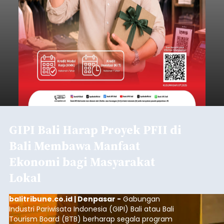
GIPI Bali Harap Proyek PFII di
Bali Membawa Manfaat
Ekonomi bagi Masyarakat
Lokal
balitribune.co.id | Denpasar -
Gabungan
Industri Pariwisata Indonesia (GIPI) Bali atau Bali
Tourism Board (BTB) berharap segala program