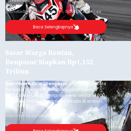
Submitted by
contributor
on
Fri, 08/07/2026 - 07:44
Baca Selengkapnya
Sasar Warga Rentan,
Denpasar Siapkan Rp1,152
Triliun
balitribune.co.id I Denpasar -
Pemerintah Kota
Denpasar mengalokasikan anggaran sebesar
Rp1,152 triliun untuk mengintervensi sekitar 18.000
warga kelompok rentan yang berada di ambang
garis kemiskinan. Langkah strategis ini diambil
guna menjaga masyarakat yang berada pada
Submitted by
contributor
on
Thu, 08/06/2026 - 21:31
kelompok desil 5 dan 6 tersebut agar tidak
merosot ke kategori miskin.
Baca Selengkapnya