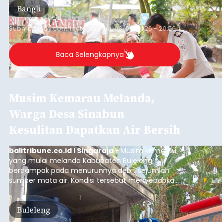
Bangli
Submitted by
contributor
on
Thu, 08/06/2026 - 20:56
Baca Selengkapnya
Musim Kemarau Melanda,
Warga Desa Sinabun
Kesulitan Dapatkan Air Bersih
balitribune.co.id I Singaraja -
Musim kemarau
yang mulai melanda Kabupaten Buleleng
berdampak pada menurunnya debit sejumlah
sumber mata air. Kondisi tersebut menyebabkan
warga di beberapa desa mulai mengalami
kesulitan mendapatkan air bersih, terutama
Buleleng
untuk memenuhi kebutuhan mandi, cuci, dan
kakus (MCK). Seperti yang dialami warga Desa