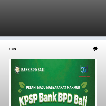
Iklan