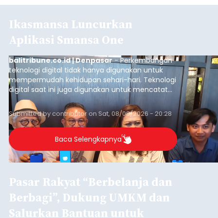
Ikasmansa Luncurkan
Aplikasi Smansa One
balitribune.co.id | Denpasar
- Perkembangan
teknologi digital tidak hanya digunakan untuk
mempermudah kehidupan sehari-hari. Teknologi
digital saat ini juga digunakan untuk mencatat
dan mengelola data base alumni dari suatu
sekolah, salah satunya adalah alumni SMA 1
Submitted by
contributor
on
Sat, 08/08/2026 - 20:28
Denpasar.
Baca Selengkapnya
Pasar Rakyat “Berbelanja dan
Berbagi”, Dukung UMKM dan
Salurkan Bantuan untuk