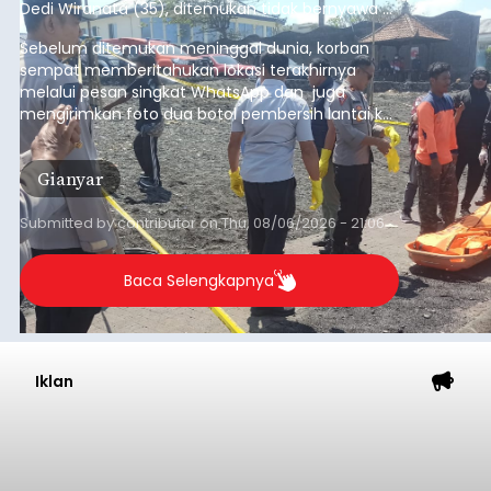
Dedi Wiranata (35), ditemukan tidak bernyawa di
pesisir Pantai Purnama, Sukawati.
Sebelum ditemukan meninggal dunia, korban
sempat memberitahukan lokasi terakhirnya
melalui pesan singkat WhatsApp dan juga
mengirimkan foto dua botol pembersih lantai ke
istrinya.
Gianyar
Submitted by
contributor
on
Thu, 08/06/2026 - 21:06
Baca Selengkapnya
Iklan