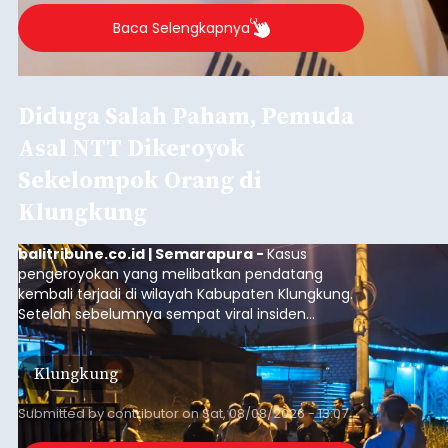
Baca Selengkapnya
Diduga Salah Paham, Pemuda
Asal NTT Dikeroyok
Sekelompok Orang di
Klungkung
balitribune.co.id | Semarapura -
Kasus
pengeroyokan yang melibatkan pendatang
kembali terjadi di wilayah Kabupaten Klungkung.
Setelah sebelumnya sempat viral insiden
keributan di barat Pasar Galiran, peristiwa serupa
kini menimpa seorang pemuda asal Kabupaten
Klungkung
Sumba Barat Daya (SBD), Nusa Tenggara Timur
(NTT).
Submitted by
contributor
on
Sat, 08/08/2026 - 13:07