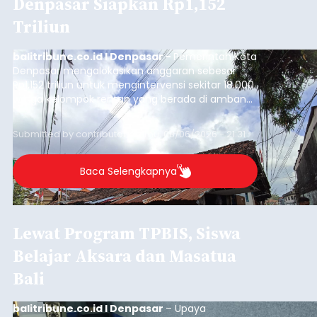
Denpasar Siapkan Rp1,152
Triliun
balitribune.co.id I Denpasar -
Pemerintah Kota
Denpasar mengalokasikan anggaran sebesar
Rp1,152 triliun untuk mengintervensi sekitar 18.000
warga kelompok rentan yang berada di ambang
garis kemiskinan. Langkah strategis ini diambil
guna menjaga masyarakat yang berada pada
Submitted by
contributor
on
Thu, 08/06/2026 - 21:31
kelompok desil 5 dan 6 tersebut agar tidak
merosot ke kategori miskin.
Baca Selengkapnya
Lewat Program TPBIS, Siswa
Belajar Aksara dan Masatua
Bali
balitribune.co.id I Denpasar
– Upaya