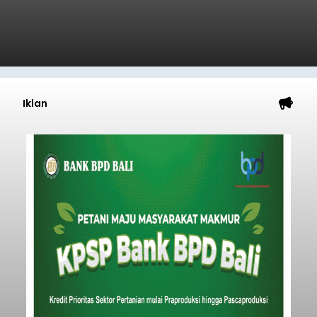
Temukus
balitribune.co.id I Singaraja -
Pemerintah
Kabupaten Buleleng menghentikan aktivitas
pengerukan lahan di Banjar Dinas Bingin Banjah,
Desa Temukus, Kecamatan Banjar, setelah
ditemukan indikasi kegiatan pengambilan
material yang tidak sesuai dengan peruntukan
Buleleng
kawasan.
Submitted by
contributor
on
Thu, 08/06/2026 - 20:29
Baca Selengkapnya
Belanja 2027 Tembus Rp14
Triliun, DPRD Badung Wanti-
wanti Pemerintah Kelola