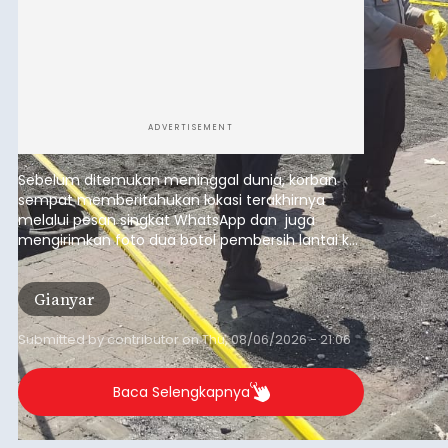
Sempat Cekcok dengan Istri,
Pria Asal Pemogan Ditemukan
Tak Bernyawa di Pantai
Purnama
balitribune.co.id I Gianyar -
Seorang pria asal
Lingkungan Dalem, Pemogan, Denpasar Selatan,
Kota Denpasar, yang diketahui bernama I Kadek
Dedi Wiranata (35), ditemukan tidak bernyawa di
pesisir Pantai Purnama, Sukawati.