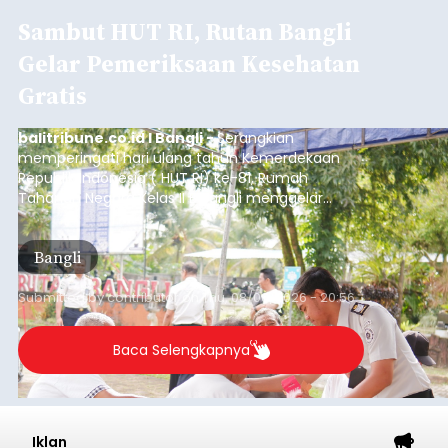
ADVERTISEMENT
Sebelum ditemukan meninggal dunia, korban
sempat memberitahukan lokasi terakhirnya
melalui pesan singkat WhatsApp dan juga
mengirimkan foto dua botol pembersih lantai ke
istrinya.