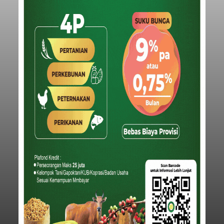
Anggaran Secara Cermat
balitribune.co.id | Mangupura
- DPRD Badung
bersama Pemerintah Kabupaten Badung
menyepakati Nota Kesepakatan Kebijakan
Umum APBD (KUA) dan Prioritas Plafon Anggaran
Sementara (PPAS) Tahun Anggaran 2027 dalam
rapat paripurna yang digelar di Gedung DPRD
Badung
Badung, Kamis (6/8/2026).
Submitted by
contributor
on
Thu, 08/06/2026 - 20:27
Baca Selengkapnya
Iklan