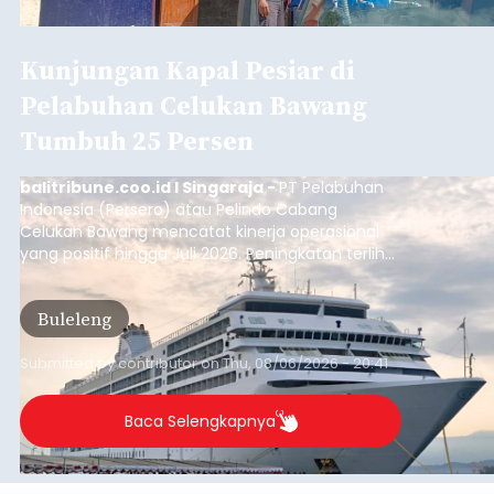
Musim Kemarau Melanda,
Warga Desa Sinabun
Kesulitan Dapatkan Air Bersih
balitribune.co.id I Singaraja -
Musim kemarau
yang mulai melanda Kabupaten Buleleng
berdampak pada menurunnya debit sejumlah
sumber mata air. Kondisi tersebut menyebabkan
warga di beberapa desa mulai mengalami