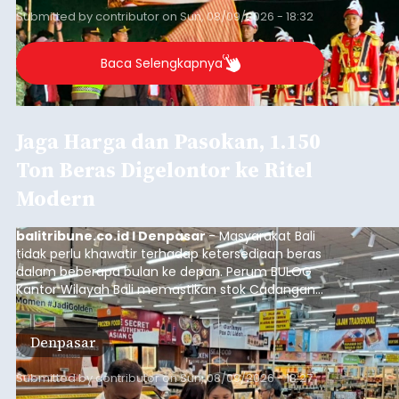
Submitted by
contributor
on
Sun, 08/09/2026 - 18:32
Baca Selengkapnya
Jaga Harga dan Pasokan, 1.150
Ton Beras Digelontor ke Ritel
Modern
balitribune.co.id I Denpasar
- Masyarakat Bali
tidak perlu khawatir terhadap ketersediaan beras
dalam beberapa bulan ke depan. Perum BULOG
Kantor Wilayah Bali memastikan stok Cadangan
Beras Pemerintah (CBP) masih dalam kondisi
aman, bahkan diproyeksikan mampu memenuhi
Denpasar
kebutuhan masyarakat hingga sekitar 10 bulan.
Submitted by
contributor
on
Sun, 08/09/2026 - 18:27