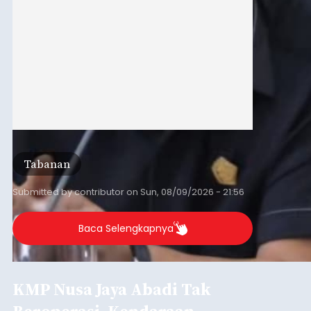
Tabanan
Submitted by
contributor
on
Sun, 08/09/2026 - 21:56
Baca Selengkapnya
KMP Nusa Jaya Abadi Tak