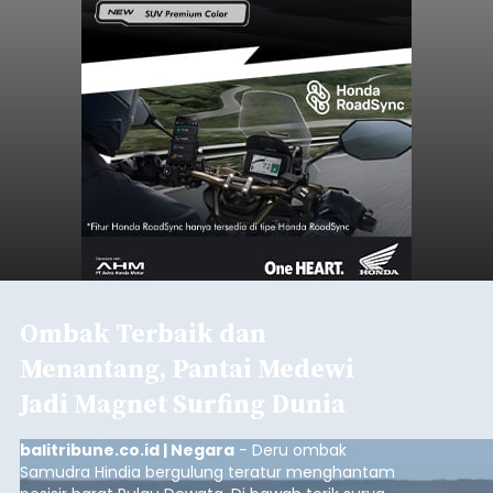
Ombak Terbaik dan
Menantang, Pantai Medewi
Jadi Magnet Surfing Dunia
balitribune.co.id | Negara
- Deru ombak
Samudra Hindia bergulung teratur menghantam