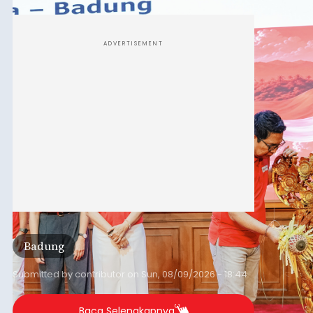
Pejuang Dialisis yang digelar RSD Mangusada di
Ruang Kertha Gosana, Puspem Badung, Minggu
(9/8/2026).
ADVERTISEMENT
Badung
Submitted by
contributor
on
Sun, 08/09/2026 - 18:44
Baca Selengkapnya