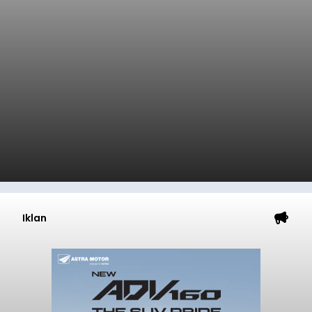
Iklan