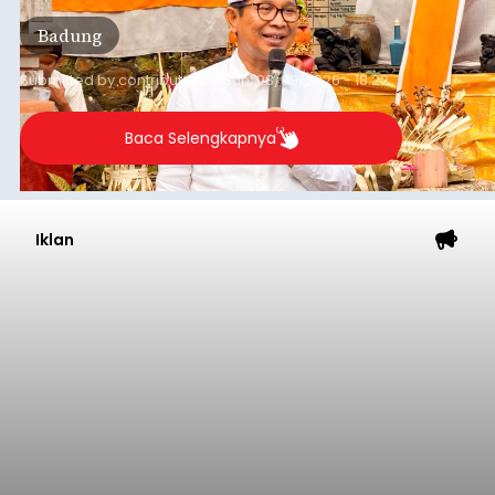
per bulan, meningkat signifikan dibandingkan
Badung
rata-rata penerimaan sebelumnya yang berkisar
Rp350 miliar hingga Rp400 miliar per bulan.
Submitted by
contributor
on
Sun, 08/09/2026 - 18:22
Baca Selengkapnya
Iklan