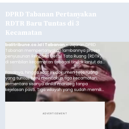
DPRD Tabanan Pertanyakan
RDTR Baru Tuntas di 3
Kecamatan
balitribune.co.id I Tabanan -
Jajaran DPRD
Tabanan mempertanyakan lambannya proses
penyusunan Rencana Detail Tata Ruang (RDTR)
di sembilan kecamatan sebagai tindak lanjut dari
pelaksanaan RTRW.
Pasalnya, hingga saat ini dokumen tata ruang
yang tuntas baru mencakup tiga kecamatan,
sementara sisanya dinilai mandeg tanpa
kejelasan pasti. Tiga wilayah yang sudah memiliki
RDTR tersebut meliputi Kecamatan Kediri,
Tabanan, dan Selemadeg Barat.
ADVERTISEMENT