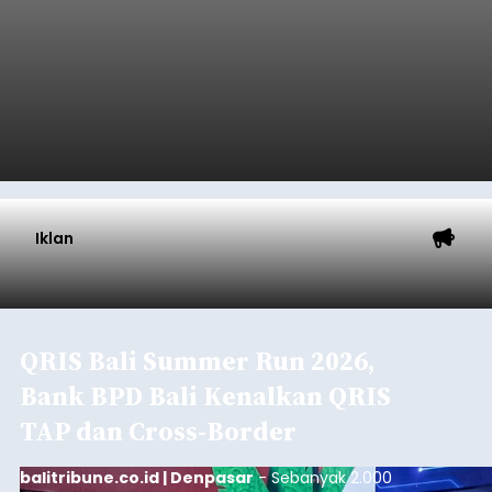
Iklan
QRIS Bali Summer Run 2026,
Bank BPD Bali Kenalkan QRIS
TAP dan Cross-Border
balitribune.co.id | Denpasar
- Sebanyak 2.000