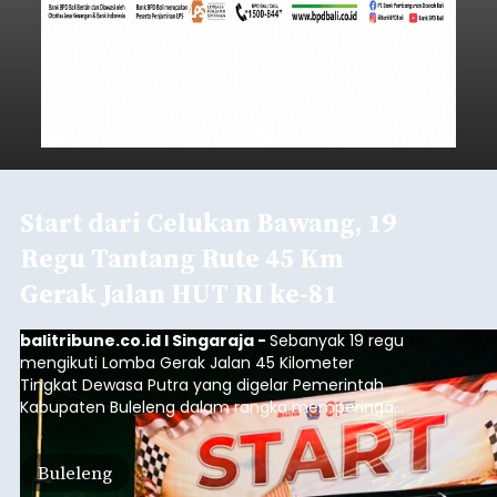
Start dari Celukan Bawang, 19
Regu Tantang Rute 45 Km
Gerak Jalan HUT RI ke-81
balitribune.co.id I Singaraja -
Sebanyak 19 regu
mengikuti Lomba Gerak Jalan 45 Kilometer
Tingkat Dewasa Putra yang digelar Pemerintah
Kabupaten Buleleng dalam rangka memperingati
HUT ke-81 Kemerdekaan Republik Indonesia.
Lomba resmi dimulai dari Lapangan Sepak Bola
Buleleng
Desa Celukan Bawang, Sabtu (8/8/2026) malam.