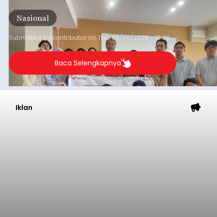
skala internasional di Distributed Systems
Nasional
Laboratory, Okayama University, Jepang.
Submitted by
contributor
on
Thu, 08/06/2026 - 12:20
Baca Selengkapnya
Iklan