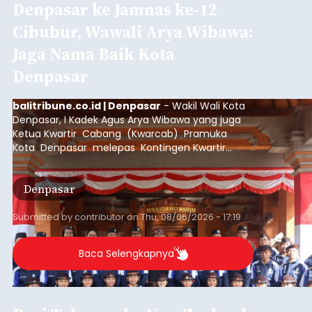
Denpasar ke Jamnas ke-12
Cibubur, Wawali Arya Wibawa:
Jaga Nama Baik Kota
Denpasar
balitribune.co.id | Denpasar
- Wakil Wali Kota
Denpasar, I Kadek Agus Arya Wibawa yang juga
Ketua Kwartir Cabang (Kwarcab) Pramuka
Kota Denpasar melepas Kontingen Kwartir
Cabang Gerakan Pramuka Denpasar yang akan
mengikuti Jambore Nasional Pramuka ke-12
Denpasar
Tahun 2026 di Bumi Perkemahan Cibubur,
Jakarta Timur.
Submitted by
contributor
on
Thu, 08/06/2026 - 17:19
Baca Selengkapnya