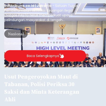
balitribune.co.id | Jakarta
- Satuan Tugas
Pemberantasan Aktivitas Keuangan Ilegal
(Satgas PASTI) terus memperkuat upaya
pelindungan masyarakat di tengah
meningkatnya ancaman penipuan digital yang
semakin kompleks.
Nasional
Submitted by
contributor
on
Thu, 08/06/2026 - 09:45
Baca Selengkapnya
Usut Pengeroyokan Maut di
Tabanan, Polisi Periksa 30
Saksi dan Minta Keterangan
Ahli