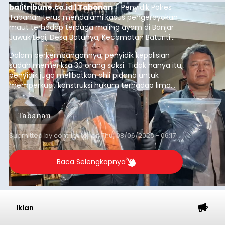
balitribune.co.id | Tabanan
- Penyidik Polres
Tabanan terus mendalami kasus pengeroyokan
maut terhadap terduga maling ayam di Banjar
Juwuk Legi, Desa Batunya, Kecamatan Baturiti
yang terjadi beberapa waktu lalu.
Dalam perkembangannya, penyidik kepolisian
sudah memeriksa 30 orang saksi. Tidak hanya itu,
penyidik juga melibatkan ahli pidana untuk
memperkuat konstruksi hukum terhadap lima
orang tersangka yang saat ini ditahan.
Tabanan
Submitted by
contributor
on
Thu, 08/06/2026 - 06:17
Baca Selengkapnya
Iklan