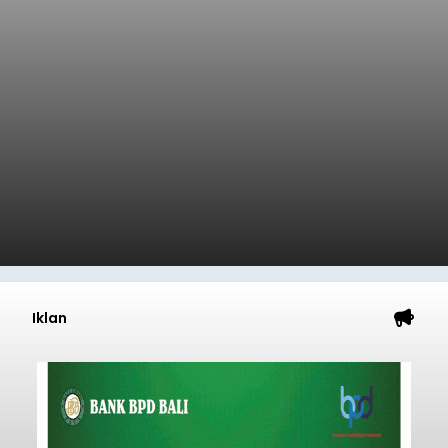
Iklan