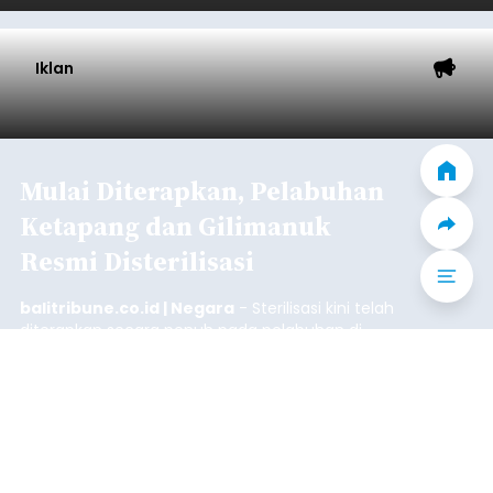
Iklan
Mulai Diterapkan, Pelabuhan
Ketapang dan Gilimanuk
Resmi Disterilisasi
balitribune.co.id | Negara
- Sterilisasi kini telah
diterapkan secara penuh pada pelabuhan di
lintas Ketapang-Gilimanuk. Sterilisasi pelabuhan
ini secara serentak diimplementasikan bersama
empat pelabuhan utama lainnya, yakni
Pelabuhan Merak, Bakauheni, Kayangan, dan
Jembrana
Lembar pada Rabu (5/8/2026).
Submitted by
contributor
on
Thu, 08/06/2026 - 06:14