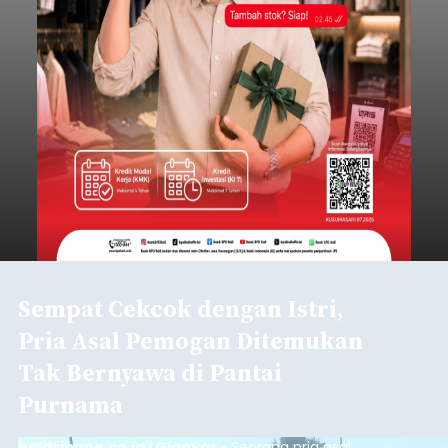
Sempat Cekcok dengan Istri,
Pria Asal Pemogan Ditemukan
Tak Bernyawa di Pantai
Purnama
balitribune.co.id I Gianyar -
Seorang pria asal