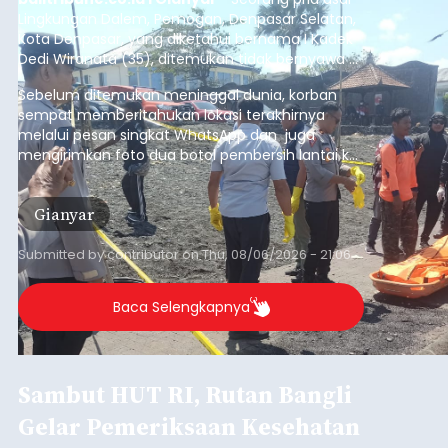
Lingkungan Dalem, Pemogan, Denpasar Selatan,
Kota Denpasar, yang diketahui bernama I Kadek
Dedi Wiranata (35), ditemukan tidak bernyawa di
pesisir Pantai Purnama, Sukawati.
Sebelum ditemukan meninggal dunia, korban
sempat memberitahukan lokasi terakhirnya
melalui pesan singkat WhatsApp dan juga
mengirimkan foto dua botol pembersih lantai ke
istrinya.
Gianyar
Submitted by
contributor
on
Thu, 08/06/2026 - 21:06
Baca Selengkapnya
Sambut HUT RI, Rutan Bangli
Gelar Pemeriksaan Kesehatan