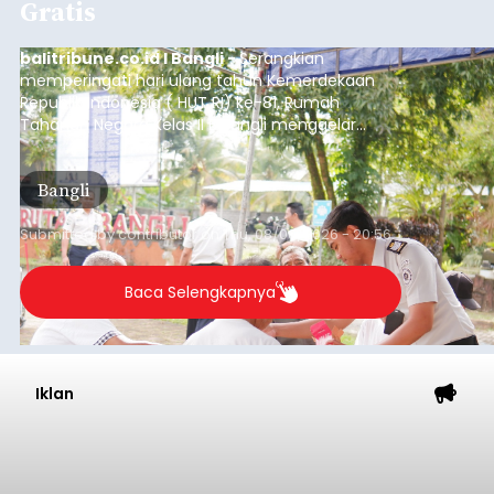
Gratis
balitribune.co.id I Bangli -
Serangkian
memperingati hari ulang tahun Kemerdekaan
Republik Indonesia ( HUT RI) ke-81, Rumah
Tahanan Negara Kelas II B Bangli menggelar
kegiatan pemeriksaan kesehatan gratis, Rabu
(6/8/2026).
Bangli
Submitted by
contributor
on
Thu, 08/06/2026 - 20:56
Baca Selengkapnya
Iklan