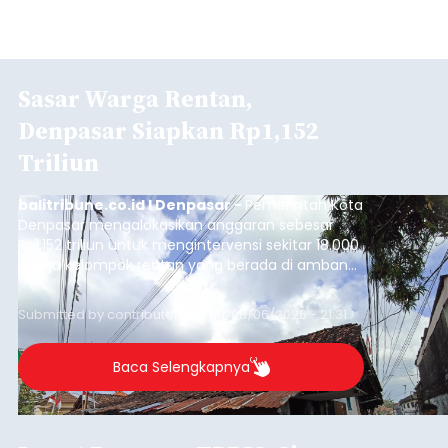
Sasar Warga Rentan,
Denpasar Siapkan Rp1,152
Triliun
balitribune.co.id I Denpasar -
Pemerintah Kota
Denpasar mengalokasikan anggaran sebesar
Rp1,152 triliun untuk mengintervensi sekitar 18.000
warga kelompok rentan yang berada di ambang
garis kemiskinan. Langkah strategis ini diambil
guna menjaga masyarakat yang berada pada
Submitted by
contributor
on
Thu, 08/06/2026 - 21:31
kelompok desil 5 dan 6 tersebut agar tidak
merosot ke kategori miskin.
Baca Selengkapnya