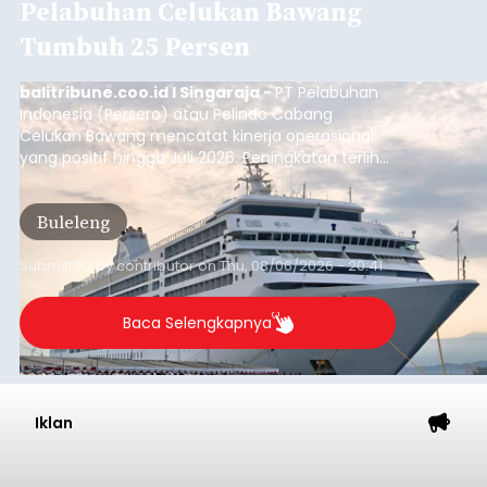
Pelabuhan Celukan Bawang
Tumbuh 25 Persen
balitribune.coo.id I Singaraja -
PT Pelabuhan
Indonesia (Persero) atau Pelindo Cabang
Celukan Bawang mencatat kinerja operasional
yang positif hingga Juli 2026. Peningkatan terlihat
dari arus kapal yang mencapai 1,48 juta Gross
Tonnage (GT), atau tumbuh 12,4 persen
Buleleng
dibandingkan periode yang sama tahun lalu
yang tercatat sebesar 1,32 juta GT.
Submitted by
contributor
on
Thu, 08/06/2026 - 20:41
Baca Selengkapnya
Iklan