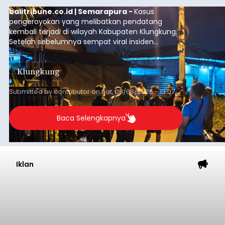
balitribune.co.id | Semarapura -
Kasus
pengeroyokan yang melibatkan pendatang
kembali terjadi di wilayah Kabupaten Klungkung.
Setelah sebelumnya sempat viral insiden
keributan di barat Pasar Galiran, peristiwa serupa
kini menimpa seorang pemuda asal Kabupaten
Klungkung
Sumba Barat Daya (SBD), Nusa Tenggara Timur
(NTT).
Submitted by
contributor
on
Sat, 08/08/2026 - 13:07
Baca Selengkapnya
Iklan