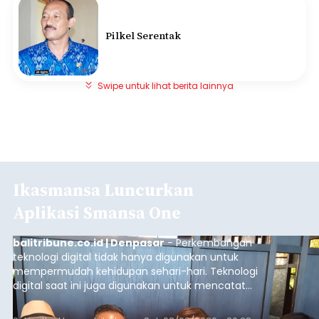
Pilkel Serentak
Swipe untuk lihat berita lainnya
Ikasmansa Luncurkan
Aplikasi Smansa One
balitribune.co.id | Denpasar
- Perkembangan
teknologi digital tidak hanya digunakan untuk
mempermudah kehidupan sehari-hari. Teknologi
digital saat ini juga digunakan untuk mencatat
dan mengelola data base alumni dari suatu
sekolah, salah satunya adalah alumni SMA 1