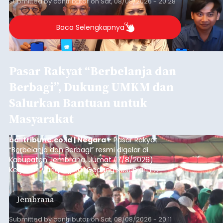
Submitted by
contributor
on
Sat, 08/08/2026 - 20:28
Denpasar.
Baca Selengkapnya
Pasar Rakyat “Berbelanja dan
Berbagi”, Dukung UMKM dan
Salurkan Bantuan untuk
Masyarakat
balitribune.co.id | Negara
- Pasar Rakyat
“Berbelanja dan Berbagi” resmi digelar di
Kabupaten Jembrana, Jumat (7/8/2026).
Kegiatan yang digelar Gedung Kesenian Ir.
Soekarno ini memadukan pemberdayaan
ekonomi masyarakat dengan aksi sosial tersebut
Jembrana
mendapat antusiasme tinggi dan mencatat nilai
transaksi mencapai Rp672.733.200.
Submitted by
contributor
on
Sat, 08/08/2026 - 20:11