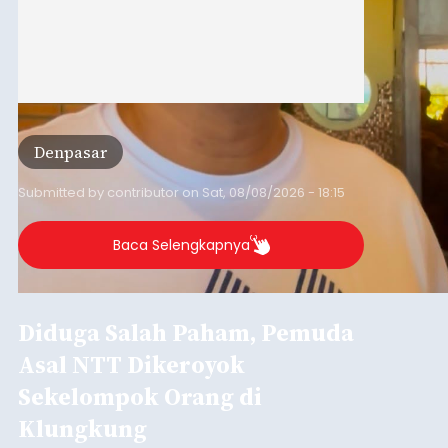
Denpasar
Submitted by
contributor
on
Sat, 08/08/2026 - 18:15
Baca Selengkapnya
Diduga Salah Paham, Pemuda
Asal NTT Dikeroyok
Sekelompok Orang di
Klungkung