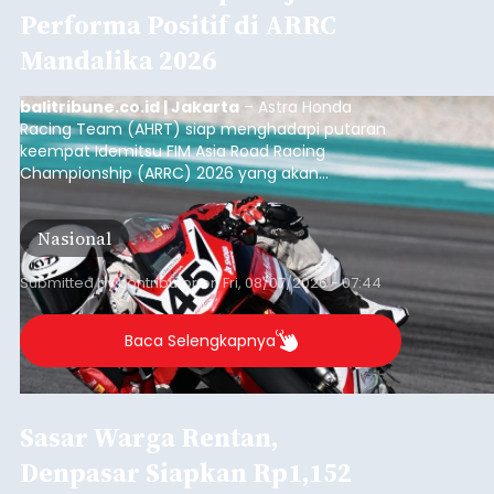
Performa Positif di ARRC
Mandalika 2026
balitribune.co.id | Jakarta
– Astra Honda
Racing Team (AHRT) siap menghadapi putaran
keempat Idemitsu FIM Asia Road Racing
Championship (ARRC) 2026 yang akan
berlangsung di Pertamina Mandalika
International Circuit, Lombok, Nusa Tenggara
Nasional
Barat, pada 7–9 Agustus 2026.
Submitted by
contributor
on
Fri, 08/07/2026 - 07:44
Baca Selengkapnya
Sasar Warga Rentan,
Denpasar Siapkan Rp1,152