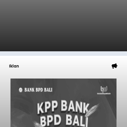
Iklan