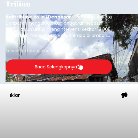
Triliun
balitribune.co.id I Denpasar -
Pemerintah Kota
Denpasar mengalokasikan anggaran sebesar
Rp1,152 triliun untuk mengintervensi sekitar 18.000
warga kelompok rentan yang berada di ambang
garis kemiskinan. Langkah strategis ini diambil
guna menjaga masyarakat yang berada pada
Submitted by
contributor
on
Thu, 08/06/2026 - 21:31
kelompok desil 5 dan 6 tersebut agar tidak
merosot ke kategori miskin.
Baca Selengkapnya
Iklan