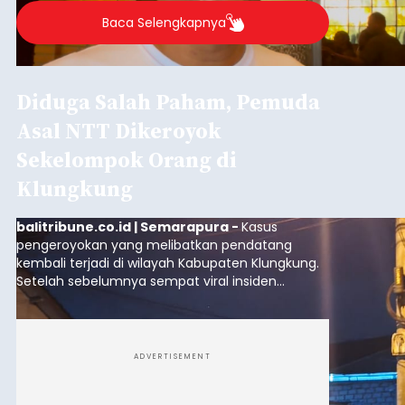
Baca Selengkapnya
Diduga Salah Paham, Pemuda
Asal NTT Dikeroyok
Sekelompok Orang di
Klungkung
balitribune.co.id | Semarapura -
Kasus
pengeroyokan yang melibatkan pendatang
kembali terjadi di wilayah Kabupaten Klungkung.
Setelah sebelumnya sempat viral insiden
keributan di barat Pasar Galiran, peristiwa serupa
kini menimpa seorang pemuda asal Kabupaten
Sumba Barat Daya (SBD), Nusa Tenggara Timur
(NTT).
ADVERTISEMENT