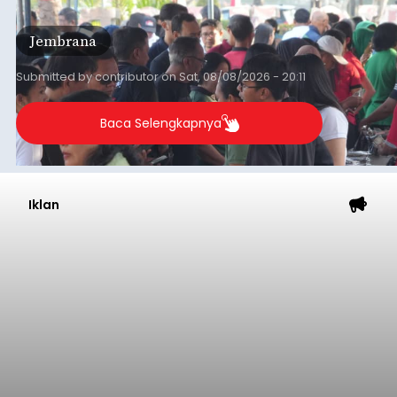
Soekarno ini memadukan pemberdayaan
ekonomi masyarakat dengan aksi sosial tersebut
Jembrana
mendapat antusiasme tinggi dan mencatat nilai
transaksi mencapai Rp672.733.200.
Submitted by
contributor
on
Sat, 08/08/2026 - 20:11
Baca Selengkapnya
Iklan