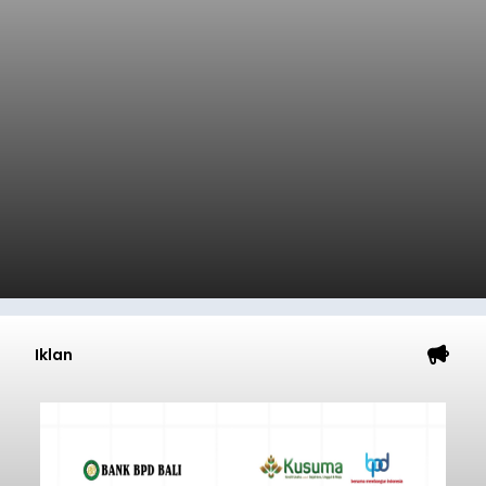
Iklan