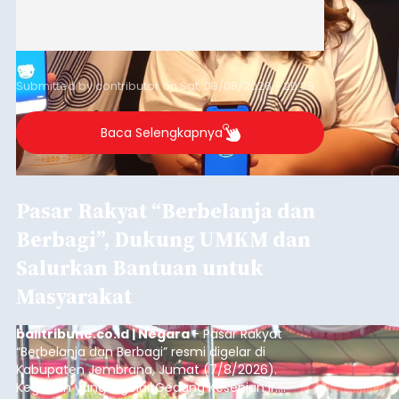
Submitted by
contributor
on
Sat, 08/08/2026 - 20:28
Baca Selengkapnya
Pasar Rakyat “Berbelanja dan
Berbagi”, Dukung UMKM dan
Salurkan Bantuan untuk
Masyarakat
balitribune.co.id | Negara
- Pasar Rakyat
“Berbelanja dan Berbagi” resmi digelar di
Kabupaten Jembrana, Jumat (7/8/2026).
Kegiatan yang digelar Gedung Kesenian Ir.