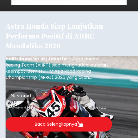
Astra Honda Siap Lanjutkan
Performa Positif di ARRC
Mandalika 2026
balitribune.co.id | Jakarta
– Astra Honda
Racing Team (AHRT) siap menghadapi putaran
keempat Idemitsu FIM Asia Road Racing
Championship (ARRC) 2026 yang akan
berlangsung di Pertamina Mandalika
International Circuit, Lombok, Nusa Tenggara
Nasional
Barat, pada 7–9 Agustus 2026.
Submitted by
contributor
on
Fri, 08/07/2026 - 07:44
Baca Selengkapnya