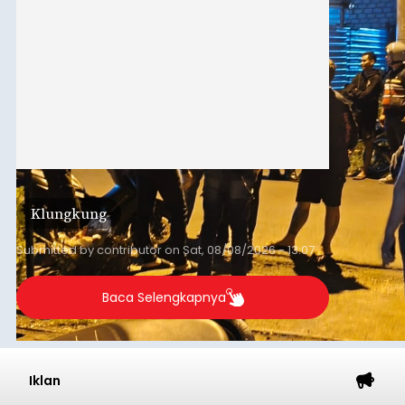
Klungkung
Submitted by
contributor
on
Sat, 08/08/2026 - 13:07
Baca Selengkapnya
Iklan