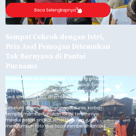
berlangsung selama Agustus hingga September
2026.
Baca Selengkapnya
Sempat Cekcok dengan Istri,
Pria Asal Pemogan Ditemukan
Tak Bernyawa di Pantai
Purnama
balitribune.co.id I Gianyar -
Seorang pria asal
Lingkungan Dalem, Pemogan, Denpasar Selatan,
Kota Denpasar, yang diketahui bernama I Kadek
Dedi Wiranata (35), ditemukan tidak bernyawa di
pesisir Pantai Purnama, Sukawati.
Sebelum ditemukan meninggal dunia, korban
sempat memberitahukan lokasi terakhirnya
melalui pesan singkat WhatsApp dan juga
mengirimkan foto dua botol pembersih lantai ke
istrinya.