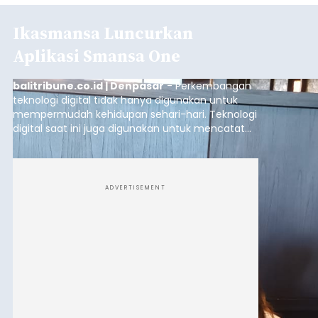
Ikasmansa Luncurkan
Aplikasi Smansa One
balitribune.co.id | Denpasar
- Perkembangan
teknologi digital tidak hanya digunakan untuk
mempermudah kehidupan sehari-hari. Teknologi
digital saat ini juga digunakan untuk mencatat
dan mengelola data base alumni dari suatu
sekolah, salah satunya adalah alumni SMA 1
Denpasar.
ADVERTISEMENT