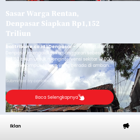
Sasar Warga Rentan,
Denpasar Siapkan Rp1,152
Triliun
balitribune.co.id I Denpasar -
Pemerintah Kota
Denpasar mengalokasikan anggaran sebesar
Rp1,152 triliun untuk mengintervensi sekitar 18.000
warga kelompok rentan yang berada di ambang
garis kemiskinan. Langkah strategis ini diambil
guna menjaga masyarakat yang berada pada
Submitted by
contributor
on
Thu, 08/06/2026 - 21:31
kelompok desil 5 dan 6 tersebut agar tidak
merosot ke kategori miskin.
Baca Selengkapnya
Iklan