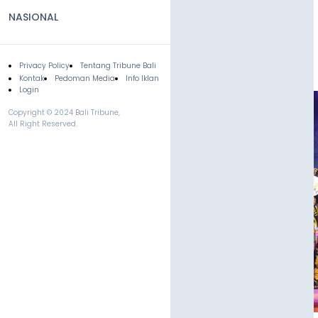
NASIONAL
Privacy Policy
Tentang Tribune Bali
Footer
Kontak
Pedoman Media
Info Iklan
Login
Copyright © 2024 Bali Tribune,
All Right Reserved.