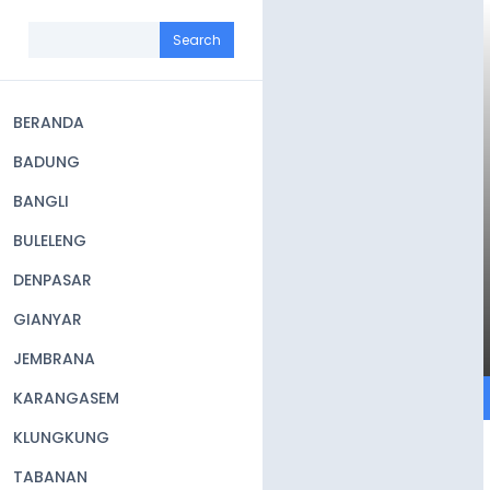
Skip
to
Search
main
content
BERANDA
Main
BADUNG
navigation
BANGLI
BULELENG
DENPASAR
GIANYAR
JEMBRANA
KARANGASEM
KLUNGKUNG
TABANAN