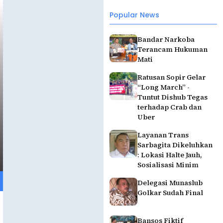
Popular News
Bandar Narkoba
Terancam Hukuman
Mati
Ratusan Sopir Gelar
“Long March” -
Tuntut Dishub Tegas
terhadap Crab dan
Uber
Layanan Trans
Sarbagita Dikeluhkan
: Lokasi Halte Jauh,
Sosialisasi Minim
Delegasi Munaslub
Golkar Sudah Final
Bansos Fiktif