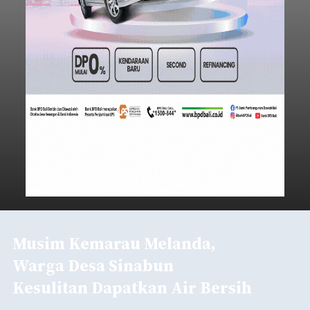
Musim Kemarau Melanda,
Warga Desa Sinabun
Kesulitan Dapatkan Air Bersih