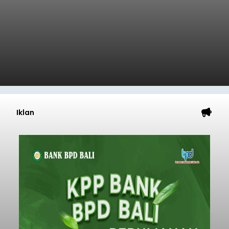
Iklan