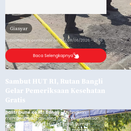
Gianyar
Submitted by
contributor
on
Thu, 08/06/2026 - 21:06
Baca Selengkapnya
Sambut HUT RI, Rutan Bangli
Gelar Pemeriksaan Kesehatan
Gratis
balitribune.co.id I Bangli -
Serangkian
memperingati hari ulang tahun Kemerdekaan
Republik Indonesia ( HUT RI) ke-81, Rumah
Tahanan Negara Kelas II B Bangli menggelar