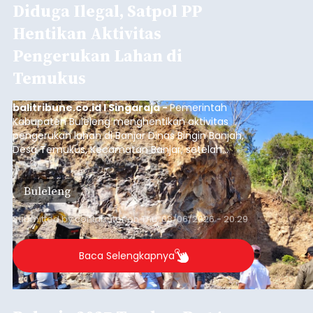
Diduga Ilegal, Satpol PP
Hentikan Aktivitas
Pengerukan Lahan di
Temukus
balitribune.co.id I Singaraja -
Pemerintah
Kabupaten Buleleng menghentikan aktivitas
pengerukan lahan di Banjar Dinas Bingin Banjah,
Desa Temukus, Kecamatan Banjar, setelah
ditemukan indikasi kegiatan pengambilan
material yang tidak sesuai dengan peruntukan
Buleleng
kawasan.
Submitted by
contributor
on
Thu, 08/06/2026 - 20:29
Baca Selengkapnya