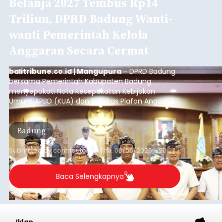
Belanja 2027 Tembus Rp14
Triliun, DPRD Badung Wanti-
wanti Pemerintah Kelola
Anggaran Secara Cermat
balitribune.co.id | Mangupura
- DPRD Badung
bersama Pemerintah Kabupaten Badung
menyepakati Nota Kesepakatan Kebijakan
Umum APBD (KUA) dan Prioritas Plafon Anggaran
Sementara (PPAS) Tahun Anggaran 2027 dalam
rapat paripurna yang digelar di Gedung DPRD
Badung
Badung, Kamis (6/8/2026).
Submitted by
contributor
on
Thu, 08/06/2026 - 20:27
Baca Selengkapnya