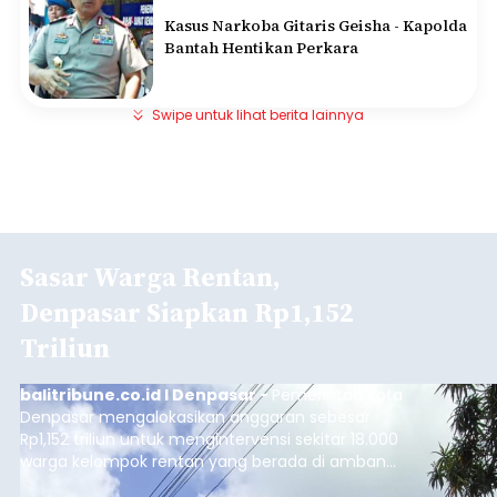
Kasus Narkoba Gitaris Geisha - Kapolda
Bantah Hentikan Perkara
Swipe untuk lihat berita lainnya
Sasar Warga Rentan,
Denpasar Siapkan Rp1,152
Triliun
balitribune.co.id I Denpasar -
Pemerintah Kota
Denpasar mengalokasikan anggaran sebesar
Rp1,152 triliun untuk mengintervensi sekitar 18.000
warga kelompok rentan yang berada di ambang
garis kemiskinan. Langkah strategis ini diambil