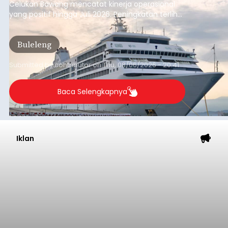
Celukan Bawang mencatat kinerja operasional
yang positif hingga Juli 2026. Peningkatan terlihat
dari arus kapal yang mencapai 1,48 juta Gross
Tonnage (GT), atau tumbuh 12,4 persen
Buleleng
dibandingkan periode yang sama tahun lalu
yang tercatat sebesar 1,32 juta GT.
Submitted by
contributor
on
Thu, 08/06/2026 - 20:41
Baca Selengkapnya
Iklan