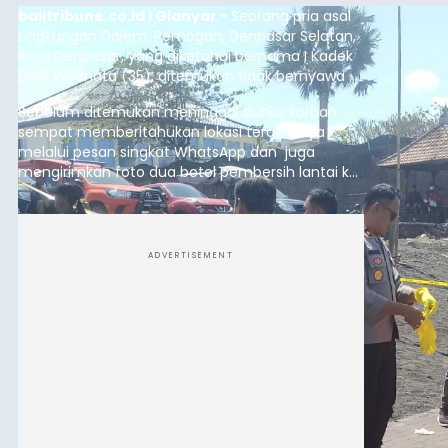
balitribune.co.id I Gianyar -
Seorang pria asal
Lingkungan Dalem, Pemogan, Denpasar Selatan,
Kota Denpasar, yang diketahui bernama I Kadek
Dedi Wiranata (35), ditemukan tidak bernyawa di
pesisir Pantai Purnama, Sukawati.
Sebelum ditemukan meninggal dunia, korban
sempat memberitahukan lokasi terakhirnya
melalui pesan singkat WhatsApp dan juga
mengirimkan foto dua botol pembersih lantai ke
istrinya.
ADVERTISEMENT