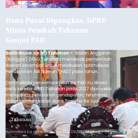
Dana Pusat Dipangkas, DPRD
Minta Pemkab Tabanan
Genjot PAD
balitribune.co.id I Tabanan -
Badan Anggaran
(Banggar) DPRD Tabanan mendesak pemerintah
daerah setempat untuk melakukan optimalisasi
Pendapatan Asli Daerah (PAD) pada tahun
anggaran 2027.
Optimalisasi penerimaan dari sisi PAD itu dirasa
perlu karena APBD Tabanan pada 2027 diproyeksi
mengalami penurunan pendapatan, terutama
akibat pemangkasan dana Transfer Ke Luar
Daerah (TKD) dari pemerintah pusat.
Tabanan
Submitted by
contributor
on
Thu, 08/06/2026 - 20:33