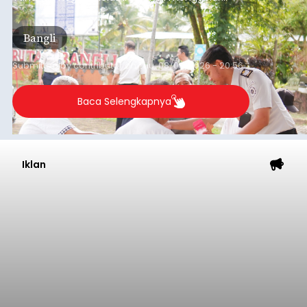
kegiatan pemeriksaan kesehatan gratis, Rabu
(6/8/2026).
Bangli
Submitted by
contributor
on
Thu, 08/06/2026 - 20:56
Baca Selengkapnya
Iklan