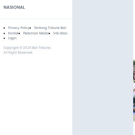
NASIONAL
Privacy Policy
Tentang Tribune Bali
Footer
Kontak
Pedoman Media
Info Iklan
Login
Copyright © 2024 Bali Tribune,
All Right Reserved.