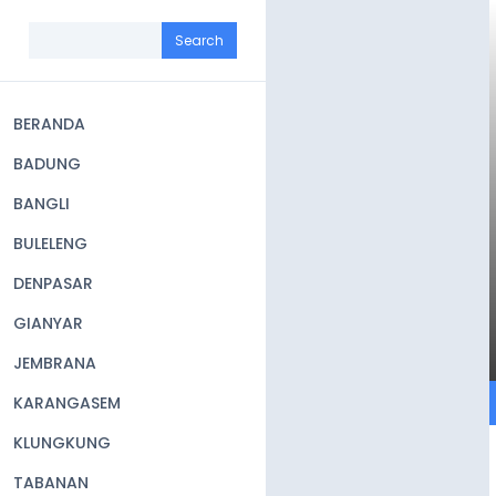
Skip
to
Search
main
content
BERANDA
Main
BADUNG
navigation
BANGLI
BULELENG
DENPASAR
GIANYAR
JEMBRANA
KARANGASEM
KLUNGKUNG
TABANAN