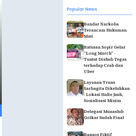
Popular News
Bandar Narkoba
Terancam Hukuman
Mati
Ratusan Sopir Gelar
“Long March” -
Tuntut Dishub Tegas
terhadap Crab dan
Uber
Layanan Trans
Sarbagita Dikeluhkan
: Lokasi Halte Jauh,
Sosialisasi Minim
Delegasi Munaslub
Golkar Sudah Final
Bansos Fiktif