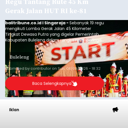
Regu Tantang Rute 45 Km
Gerak Jalan HUT RI ke-81
balitribune.co.id I Singaraja -
Sebanyak 19 regu
mengikuti Lomba Gerak Jalan 45 Kilometer
Tingkat Dewasa Putra yang digelar Pemerintah
Kabupaten Buleleng dalam rangka memperingati
HUT ke-81 Kemerdekaan Republik Indonesia.
Lomba resmi dimulai dari Lapangan Sepak Bola
Buleleng
Desa Celukan Bawang, Sabtu (8/8/2026) malam.
Submitted by
contributor
on
Sun, 08/09/2026 - 18:32
Baca Selengkapnya
Iklan