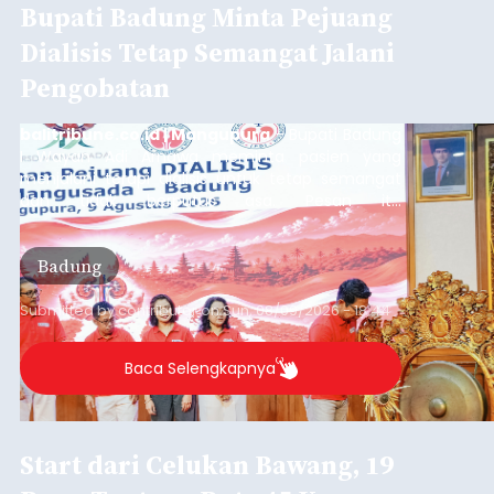
Bupati Badung Minta Pejuang
Dialisis Tetap Semangat Jalani
Pengobatan
balitribune.co.id | Mangupura
- Bupati Badung
I Wayan Adi Arnawa meminta pasien yang
menjalani terapi dialisis untuk tetap semangat
dan tidak berputus asa. Pesan itu
disampaikannya saat menghadiri Sarasehan
Pejuang Dialisis yang digelar RSD Mangusada di
Badung
Ruang Kertha Gosana, Puspem Badung, Minggu
(9/8/2026).
Submitted by
contributor
on
Sun, 08/09/2026 - 18:44
Baca Selengkapnya
Start dari Celukan Bawang, 19