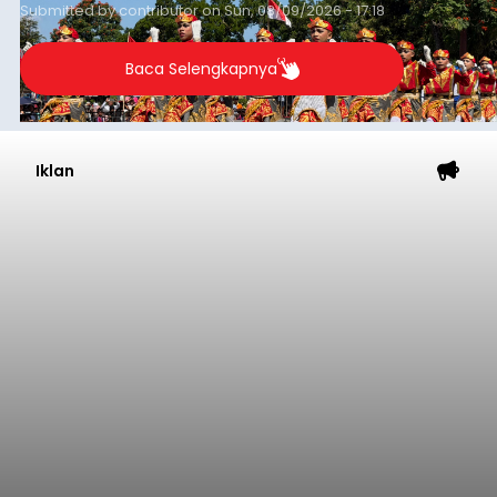
balitribune.co.id I Singaraja
- Kasus suspek
rabies kembali terjadi di Kabupaten Buleleng.
Seorang bocah laki-laki berusia 7 tahun asal
Banjar Kajanan, Desa Bubunan, Kecamatan
Seririt, dilaporkan mengalami gejala khas rabies
setelah sebelumnya digigit anjing pada awal Juni
Buleleng
2026.
Submitted by
contributor
on
Sun, 08/09/2026 - 17:24
Baca Selengkapnya
Lomba Gerak Jalan Tingkat SD
Jadi Penutup Rangkaian
Gerak Jalan HUT ke-81 RI di
Gianyar