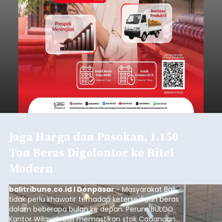
Jaga Harga dan Pasokan, 1.150
Ton Beras Digelontor ke Ritel
Modern
balitribune.co.id I Denpasar
- Masyarakat Bali
tidak perlu khawatir terhadap ketersediaan beras
dalam beberapa bulan ke depan. Perum BULOG
Kantor Wilayah Bali memastikan stok Cadangan