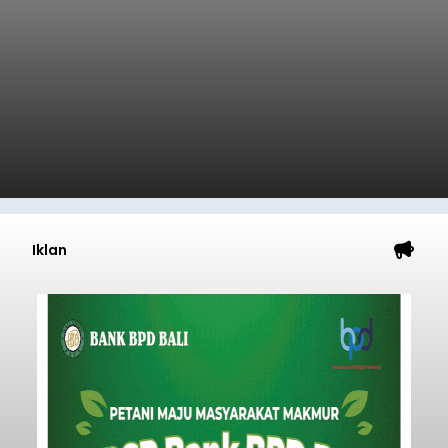
balitribune.co.id I Gianyar -
Lomba Gerak
Jalan Tingkat Sekolah Dasar (SD) menjadi
kategori terakhir dalam rangkaian Lomba Gerak
Jalan dalam rangka memperingati Hari Ulang
Tahun (HUT) ke-81 Kemerdekaan Republik
Indonesia Tahun 2026 di Kabupaten Gianyar.
Gianyar
Submitted by
contributor
on
Sun, 08/09/2026 - 17:18
Baca Selengkapnya
Iklan