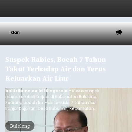
Iklan