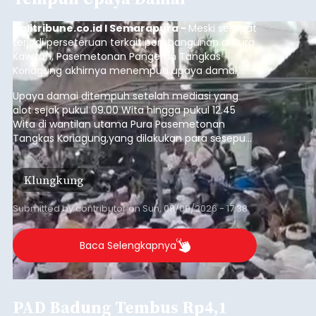
balitribune.co.id I Semarapura -
Meski sempat
terjadi perseteruan terkait pembangunan di Pura
Kawitan, Pasemetonan Pangeran Tangkas
Koriagung akhirnya menempuh upaya damai,
pada Minggu (9/8/2026).
Upaya damai ditempuh setelah mediasi yang
alot sejak pukul 09.00 Wita hingga pukul 12.45
Wita di wantilan utama Pura Pasemetonan
Tangkas Koriagung,yang dilakukan para sesepuh
kedua belah pihak yang berseberangan.
Klungkung
Submitted by
contributor
on
Sun, 08/09/2026 - 17:38
Baca Selengkapnya
PAD Badung Tembus Rp4,1