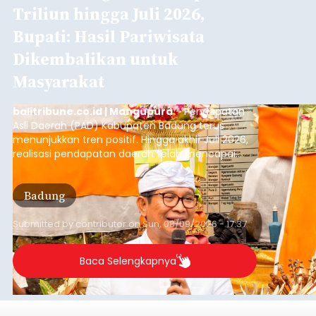
Triliun hingga Juli 2026,
Bupati: Hasil Pariwisata
Dikembalikan untuk
Masyarakat
balitribune.co.id | Mangupura
- Pendapatan
Asli Daerah (PAD) Kabupaten Badung terus
menunjukkan tren positif. Hingga akhir Juli 2026,
realisasi pendapatan daerah telah mencapai
Rp4,1 triliun atau rata-rata sekitar Rp730 miliar
per bulan, meningkat signifikan dibandingkan
Badung
rata-rata penerimaan sebelumnya yang berkisar
Rp350 miliar hingga Rp400 miliar per bulan.
Submitted by
contributor
on
Sun, 08/09/2026 - 17:37
Baca Selengkapnya