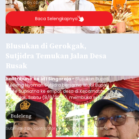
Submitted by
contributor
on
Sun, 08/09/2026 - 18:22
Baca Selengkapnya
Blusukan di Gerokgak,
Sutjidra Temukan Jalan Desa
Rusak
balitribune.co.id I Singaraja -
Blusukan Bupati
Buleleng Nyoman Sutjidra bersama Wakil Bupati
Gede Supriatna ke empat desa di Kecamatan
Gerokgak, Sabtu (8/8/2026), membuka sejumlah
persoalan yang masih dihadapi masyarakat. Dari
jalan desa yang rusak hingga potensi pertanian
Buleleng
yang belum optimal, semuanya menjadi
perhatian pemerintah daerah.
Submitted by
contributor
on
Sun, 08/09/2026 - 18:16