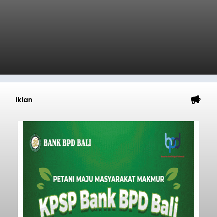
Iklan