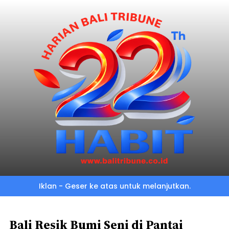
Skip
to
main
content
Iklan - Geser ke atas untuk melanjutkan.
Bali Resik Bumi Seni di Pantai