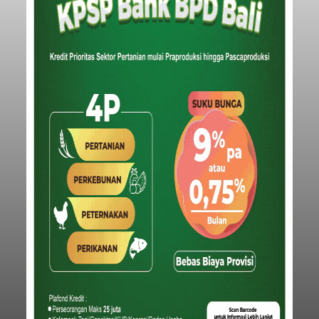
Iklan