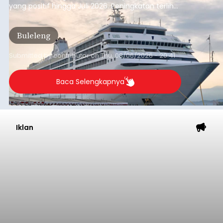
Minta Pemkab Tabanan
Genjot PAD
balitribune.co.id I Tabanan -
Badan Anggaran
(Banggar) DPRD Tabanan mendesak pemerintah
daerah setempat untuk melakukan optimalisasi
Pendapatan Asli Daerah (PAD) pada tahun
anggaran 2027.
Optimalisasi penerimaan dari sisi PAD itu dirasa
perlu karena APBD Tabanan pada 2027 diproyeksi
mengalami penurunan pendapatan, terutama
akibat pemangkasan dana Transfer Ke Luar
Daerah (TKD) dari pemerintah pusat.
Tabanan
Submitted by
contributor
on
Thu, 08/06/2026 - 20:33
Baca Selengkapnya