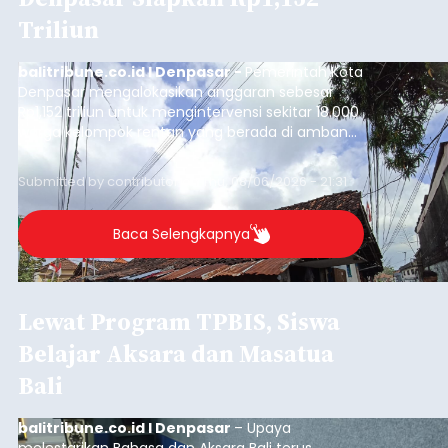
Triliun
balitribune.co.id I Denpasar -
Pemerintah Kota
Denpasar mengalokasikan anggaran sebesar
Rp1,152 triliun untuk mengintervensi sekitar 18.000
warga kelompok rentan yang berada di ambang
garis kemiskinan. Langkah strategis ini diambil
guna menjaga masyarakat yang berada pada
Submitted by
contributor
on
Thu, 08/06/2026 - 21:31
kelompok desil 5 dan 6 tersebut agar tidak
merosot ke kategori miskin.
Baca Selengkapnya
Lewat Program TPBIS, Siswa
Belajar Aksara dan Masatua
Bali
balitribune.co.id I Denpasar
– Upaya
melestarikan Bahasa dan Aksara Bali terus