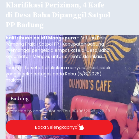
Iklan
Diduga Ilegal, Satpol PP
Hentikan Aktivitas
Pengerukan Lahan di
Temukus
balitribune.co.id I Singaraja -
Pemerintah
Kabupaten Buleleng menghentikan aktivitas
pengerukan lahan di Banjar Dinas Bingin Banjah,
Desa Temukus, Kecamatan Banjar, setelah