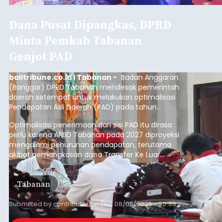
ditemukan indikasi kegiatan pengambilan
material yang tidak sesuai dengan peruntukan
Buleleng
kawasan.
Submitted by
contributor
on
Thu, 08/06/2026 - 20:29
Baca Selengkapnya
Belanja 2027 Tembus Rp14
Triliun, DPRD Badung Wanti-
wanti Pemerintah Kelola
Anggaran Secara Cermat
balitribune.co.id | Mangupura
- DPRD Badung
bersama Pemerintah Kabupaten Badung
menyepakati Nota Kesepakatan Kebijakan
Umum APBD (KUA) dan Prioritas Plafon Anggaran
Sementara (PPAS) Tahun Anggaran 2027 dalam