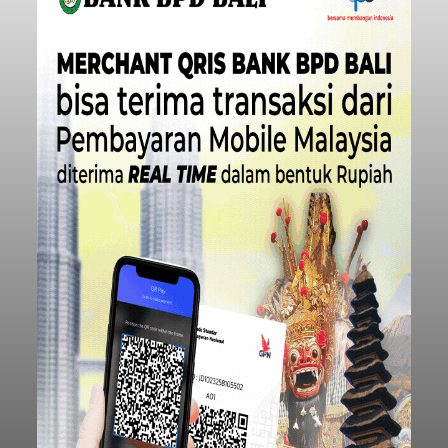
Buleleng
dibandingkan periode yang sama tahun lalu
yang tercatat sebesar 1,32 juta GT.
Submitted by
contributor
on
Thu, 08/06/2026 - 20:41
Baca Selengkapnya
Iklan