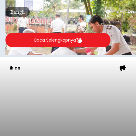
Iklan
Musim Kemarau Melanda,
Warga Desa Sinabun
Kesulitan Dapatkan Air Bersih
balitribune.co.id I Singaraja -
Musim kemarau
yang mulai melanda Kabupaten Buleleng
berdampak pada menurunnya debit sejumlah
sumber mata air. Kondisi tersebut menyebabkan