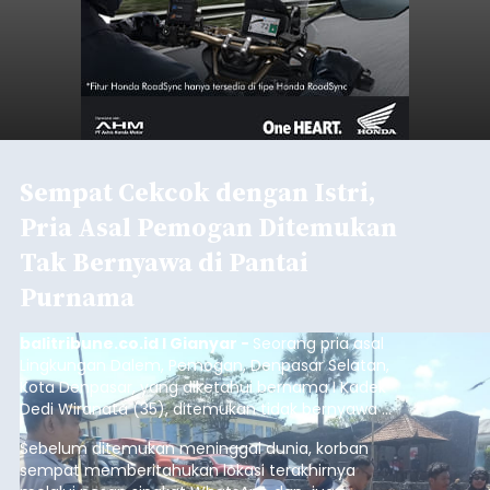
Baca Selengkapnya
Sambut HUT RI, Rutan Bangli
Gelar Pemeriksaan Kesehatan
Gratis
balitribune.co.id I Bangli -
Serangkian
memperingati hari ulang tahun Kemerdekaan
Republik Indonesia ( HUT RI) ke-81, Rumah
Tahanan Negara Kelas II B Bangli menggelar
kegiatan pemeriksaan kesehatan gratis, Rabu
(6/8/2026).
Bangli
Submitted by
contributor
on
Thu, 08/06/2026 - 20:56
Baca Selengkapnya