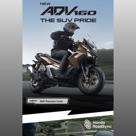
Sempat Cekcok dengan Istri,
Pria Asal Pemogan Ditemukan
Tak Bernyawa di Pantai
Purnama
balitribune.co.id I Gianyar -
Seorang pria asal
Lingkungan Dalem, Pemogan, Denpasar Selatan,
Kota Denpasar, yang diketahui bernama I Kadek
Dedi Wiranata (35), ditemukan tidak bernyawa di
pesisir Pantai Purnama, Sukawati.
Sebelum ditemukan meninggal dunia, korban
sempat memberitahukan lokasi terakhirnya
melalui pesan singkat WhatsApp dan juga
mengirimkan foto dua botol pembersih lantai ke
istrinya.
Gianyar
Submitted by
contributor
on
Thu, 08/06/2026 - 21:06