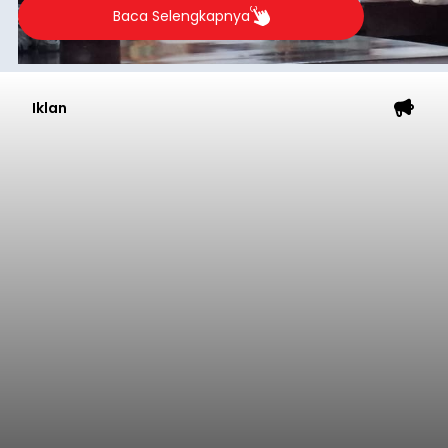
rapat paripurna yang digelar di Gedung DPRD
Badung
Badung, Kamis (6/8/2026).
Submitted by
contributor
on
Thu, 08/06/2026 - 20:27
Baca Selengkapnya
Iklan