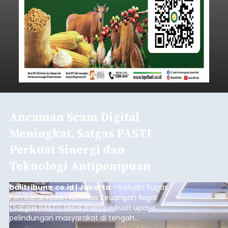
Ancaman Scam Digital
Meningkat, Satgas PASTI
Perkuat Sinergi dan
Teknologi Antipenipuan
balitribune.co.id | Jakarta
- Satuan Tugas
Pemberantasan Aktivitas Keuangan Ilegal
(Satgas PASTI) terus memperkuat upaya
pelindungan masyarakat di tengah
meningkatnya ancaman penipuan digital yang