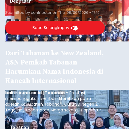
Denpasar
Tahun 2026 di Bumi Perkemahan Cibubur,
Jakarta Timur.
Submitted by
contributor
on
Thu, 08/06/2026 - 17:19
Baca Selengkapnya
Dari Tabanan ke New Zealand,
ASN Pemkab Tabanan
Harumkan Nama Indonesia di
Kancah Internasional
balitribune.co.id | Tabanan
- Prestasi
membanggakan kembali ditorehkan putra
daerah Kabupaten Tabanan. Guru SD Negeri 2
Tegaljadi, Kecamatan Marga sekaligus aparatur
sipil negara (ASN) Pemerintah Kabupaten
Tabanan, I Ketut Darjika Astu (31), berhasil lolos
Tabanan
dalam program beasiswa bergengsi New Zealand