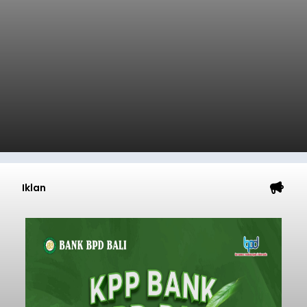
Iklan