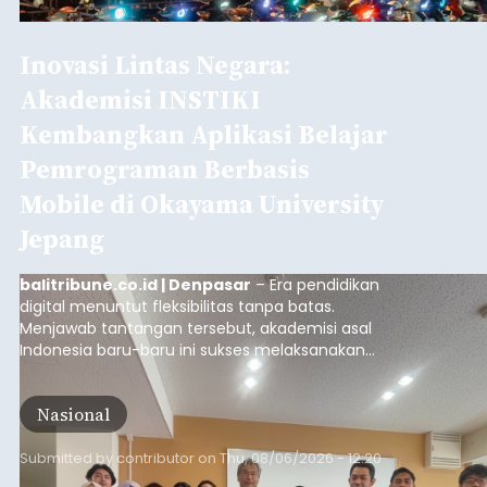
Inovasi Lintas Negara:
Akademisi INSTIKI
Kembangkan Aplikasi Belajar
Pemrograman Berbasis
Mobile di Okayama University
Jepang
balitribune.co.id | Denpasar
– Era pendidikan
digital menuntut fleksibilitas tanpa batas.
Menjawab tantangan tersebut, akademisi asal
Indonesia baru-baru ini sukses melaksanakan
program Pengabdian Kepada Masyarakat (PKM)
skala internasional di Distributed Systems
Nasional
Laboratory, Okayama University, Jepang.
Submitted by
contributor
on
Thu, 08/06/2026 - 12:20