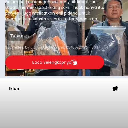
Dalam perkembangannya, penyidik kepolisian
sudah memeriksa 30 orang saksi. Tidak hanya itu,
penyidik juga melibatkan ahli pidana untuk
memperkuat konstruksi hukum terhadap lima
orang tersangka yang saat ini ditahan.
Tabanan
Submitted by
contributor
on
Thu, 08/06/2026 - 06:17
Baca Selengkapnya
Iklan