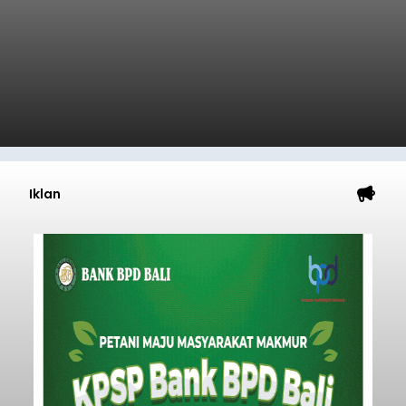
Iklan