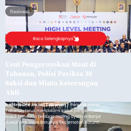
semakin kompleks.
Nasional
Submitted by
contributor
on
Thu, 08/06/2026 - 09:45
Baca Selengkapnya
Usut Pengeroyokan Maut di
Tabanan, Polisi Periksa 30
Saksi dan Minta Keterangan
Ahli
balitribune.co.id | Tabanan
- Penyidik Polres
Tabanan terus mendalami kasus pengeroyokan
maut terhadap terduga maling ayam di Banjar
Juwuk Legi, Desa Batunya, Kecamatan Baturiti
yang terjadi beberapa waktu lalu.