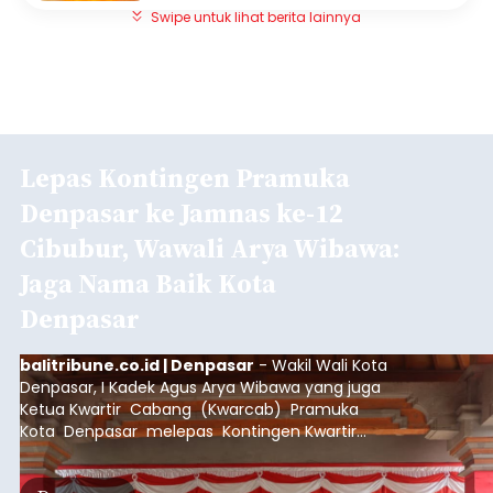
Swipe untuk lihat berita lainnya
Lepas Kontingen Pramuka
Denpasar ke Jamnas ke-12
Cibubur, Wawali Arya Wibawa:
Jaga Nama Baik Kota
Denpasar
balitribune.co.id | Denpasar
- Wakil Wali Kota
Denpasar, I Kadek Agus Arya Wibawa yang juga
Ketua Kwartir Cabang (Kwarcab) Pramuka
Kota Denpasar melepas Kontingen Kwartir
Cabang Gerakan Pramuka Denpasar yang akan
mengikuti Jambore Nasional Pramuka ke-12