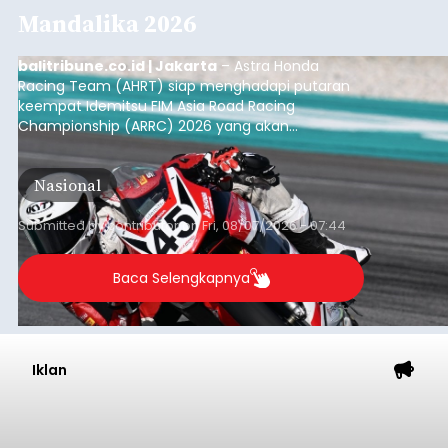
Mandalika 2026
balitribune.co.id | Jakarta
– Astra Honda
Racing Team (AHRT) siap menghadapi putaran
keempat Idemitsu FIM Asia Road Racing
Championship (ARRC) 2026 yang akan
berlangsung di Pertamina Mandalika
International Circuit, Lombok, Nusa Tenggara
Nasional
Barat, pada 7–9 Agustus 2026.
Submitted by
contributor
on
Fri, 08/07/2026 - 07:44
Baca Selengkapnya
Iklan