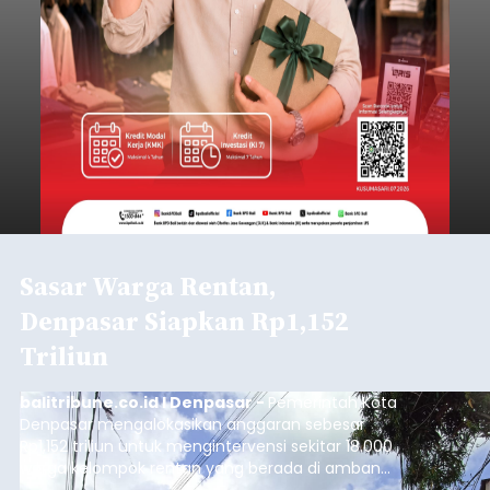
Sasar Warga Rentan,
Denpasar Siapkan Rp1,152
Triliun
balitribune.co.id I Denpasar -
Pemerintah Kota
Denpasar mengalokasikan anggaran sebesar
Rp1,152 triliun untuk mengintervensi sekitar 18.000
warga kelompok rentan yang berada di ambang