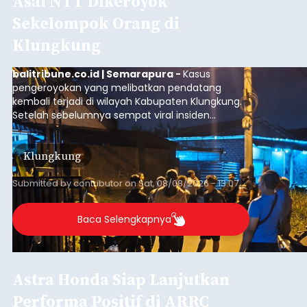
Asal NTT Dikeroyok
Sekelompok Orang di
Klungkung
balitribune.co.id | Semarapura -
Kasus
pengeroyokan yang melibatkan pendatang
kembali terjadi di wilayah Kabupaten Klungkung.
Setelah sebelumnya sempat viral insiden
keributan di barat Pasar Galiran, peristiwa serupa
kini menimpa seorang pemuda asal Kabupaten
Klungkung
Sumba Barat Daya (SBD), Nusa Tenggara Timur
(NTT).
Submitted by
contributor
on
Sat, 08/08/2026 - 13:07
Baca Selengkapnya
Astra Honda Siap Lanjutkan
Performa Positif di ARRC