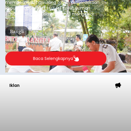
memperingati hari ulang tahun Kemerdekaan
Republik Indonesia ( HUT RI) ke-81, Rumah
Tahanan Negara Kelas II B Bangli menggelar
kegiatan pemeriksaan kesehatan gratis, Rabu
(6/8/2026).
Bangli
Submitted by
contributor
on
Thu, 08/06/2026 - 20:56
Baca Selengkapnya
Iklan