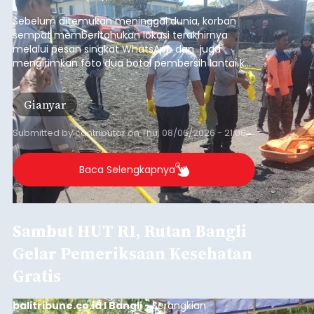
pesisir Pantai Purnama, Sukawati.
Sebelum ditemukan meninggal dunia, korban
sempat memberitahukan lokasi terakhirnya
melalui pesan singkat WhatsApp dan juga
mengirimkan foto dua botol pembersih lantai ke
istrinya.
Gianyar
Submitted by
contributor
on
Thu, 08/06/2026 - 21:06
Baca Selengkapnya
Sambut HUT RI, Rutan Bangli
Gelar Pemeriksaan Kesehatan
Gratis
balitribune.co.id I Bangli -
Serangkian