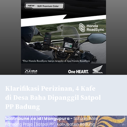
Klarifikasi Perizinan, 4 Kafe
di Desa Baha Dipanggil Satpol
PP Badung
balitribune.co.id I Mangupura -
Satuan Polisi
Pamong Praja (Satpol PP) Kabupaten Badung