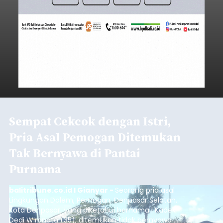
Sempat Cekcok dengan Istri,
Pria Asal Pemogan Ditemukan
Tak Bernyawa di Pantai
Purnama
balitribune.co.id I Gianyar -
Seorang pria asal
Lingkungan Dalem, Pemogan, Denpasar Selatan,
Kota Denpasar, yang diketahui bernama I Kadek
Dedi Wiranata (35), ditemukan tidak bernyawa di