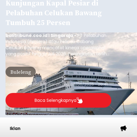
Kunjungan Kapal Pesiar di
Pelabuhan Celukan Bawang
Tumbuh 25 Persen
balitribune.coo.id I Singaraja -
PT Pelabuhan
Indonesia (Persero) atau Pelindo Cabang
Celukan Bawang mencatat kinerja operasional
yang positif hingga Juli 2026. Peningkatan terlihat
dari arus kapal yang mencapai 1,48 juta Gross
Tonnage (GT), atau tumbuh 12,4 persen
Buleleng
dibandingkan periode yang sama tahun lalu
yang tercatat sebesar 1,32 juta GT.
Submitted by
contributor
on
Thu, 08/06/2026 - 20:41
Baca Selengkapnya
Iklan