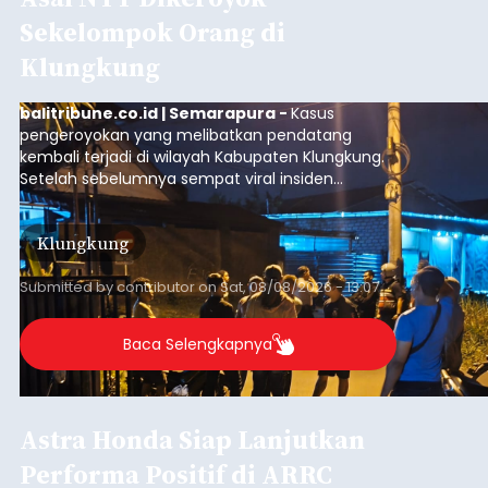
Sekelompok Orang di
Klungkung
balitribune.co.id | Semarapura -
Kasus
pengeroyokan yang melibatkan pendatang
kembali terjadi di wilayah Kabupaten Klungkung.
Setelah sebelumnya sempat viral insiden
keributan di barat Pasar Galiran, peristiwa serupa
kini menimpa seorang pemuda asal Kabupaten
Klungkung
Sumba Barat Daya (SBD), Nusa Tenggara Timur
(NTT).
Submitted by
contributor
on
Sat, 08/08/2026 - 13:07
Baca Selengkapnya
Astra Honda Siap Lanjutkan
Performa Positif di ARRC