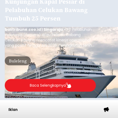
Kunjungan Kapal Pesiar di
Pelabuhan Celukan Bawang
Tumbuh 25 Persen
balitribune.coo.id I Singaraja -
PT Pelabuhan
Indonesia (Persero) atau Pelindo Cabang
Celukan Bawang mencatat kinerja operasional
yang positif hingga Juli 2026. Peningkatan terlihat
dari arus kapal yang mencapai 1,48 juta Gross
Tonnage (GT), atau tumbuh 12,4 persen
Buleleng
dibandingkan periode yang sama tahun lalu
yang tercatat sebesar 1,32 juta GT.
Submitted by
contributor
on
Thu, 08/06/2026 - 20:41
Baca Selengkapnya
Iklan