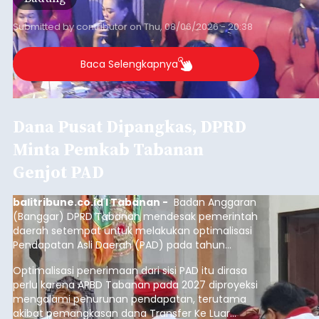
Submitted by
contributor
on
Thu, 08/06/2026 - 20:38
Baca Selengkapnya
Dana Pusat Dipangkas, DPRD
Minta Pemkab Tabanan
Genjot PAD
balitribune.co.id I Tabanan -
Badan Anggaran
(Banggar) DPRD Tabanan mendesak pemerintah
daerah setempat untuk melakukan optimalisasi
Pendapatan Asli Daerah (PAD) pada tahun
anggaran 2027.
Optimalisasi penerimaan dari sisi PAD itu dirasa
perlu karena APBD Tabanan pada 2027 diproyeksi
mengalami penurunan pendapatan, terutama
akibat pemangkasan dana Transfer Ke Luar