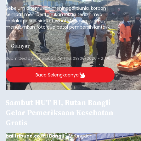
pesisir Pantai Purnama, Sukawati.
Sebelum ditemukan meninggal dunia, korban
sempat memberitahukan lokasi terakhirnya
melalui pesan singkat WhatsApp dan juga
mengirimkan foto dua botol pembersih lantai ke
istrinya.
Gianyar
Submitted by
contributor
on
Thu, 08/06/2026 - 21:06
Baca Selengkapnya
Sambut HUT RI, Rutan Bangli
Gelar Pemeriksaan Kesehatan
Gratis
balitribune.co.id I Bangli -
Serangkian