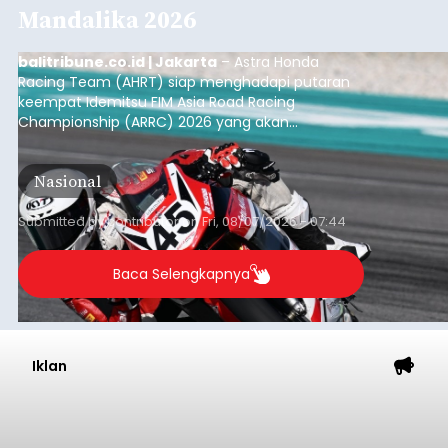
Mandalika 2026
balitribune.co.id | Jakarta
– Astra Honda
Racing Team (AHRT) siap menghadapi putaran
keempat Idemitsu FIM Asia Road Racing
Championship (ARRC) 2026 yang akan
berlangsung di Pertamina Mandalika
International Circuit, Lombok, Nusa Tenggara
Nasional
Barat, pada 7–9 Agustus 2026.
Submitted by
contributor
on
Fri, 08/07/2026 - 07:44
Baca Selengkapnya
Iklan