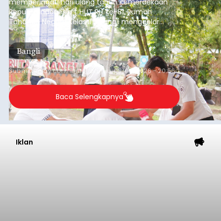
memperingati hari ulang tahun Kemerdekaan
Republik Indonesia ( HUT RI) ke-81, Rumah
Tahanan Negara Kelas II B Bangli menggelar
kegiatan pemeriksaan kesehatan gratis, Rabu
(6/8/2026).
Bangli
Submitted by
contributor
on
Thu, 08/06/2026 - 20:56
Baca Selengkapnya
Iklan