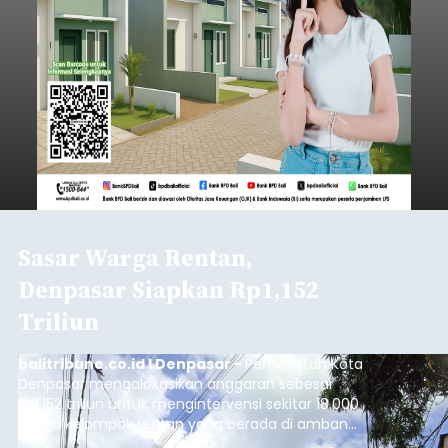
Sasar Warga Rentan,
Denpasar Siapkan Rp1,152
Triliun
balitribune.co.id I Denpasar -
Pemerintah Kota
Denpasar mengalokasikan anggaran sebesar
Rp1,152 triliun untuk mengintervensi sekitar 18.000
warga kelompok rentan yang berada di ambang
garis kemiskinan. Langkah strategis ini diambil