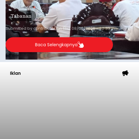
Daerah (TKD) dari pemerintah pusat.
Tabanan
Submitted by
contributor
on
Thu, 08/06/2026 - 20:33
Baca Selengkapnya
Iklan