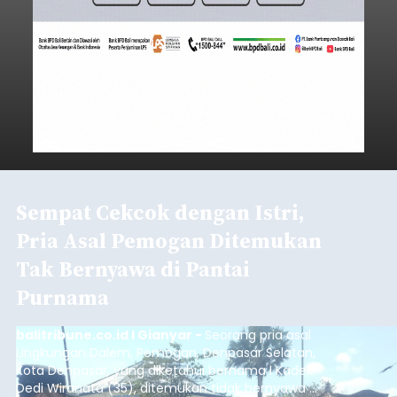
Sempat Cekcok dengan Istri,
Pria Asal Pemogan Ditemukan
Tak Bernyawa di Pantai
Purnama
balitribune.co.id I Gianyar -
Seorang pria asal
Lingkungan Dalem, Pemogan, Denpasar Selatan,
Kota Denpasar, yang diketahui bernama I Kadek
Dedi Wiranata (35), ditemukan tidak bernyawa di