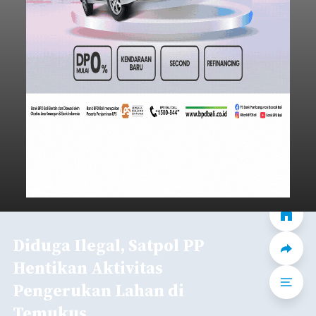
Diduga Ilegal, Satpol PP
Hentikan Aktivitas
Pengerukan Lahan di
Temukus