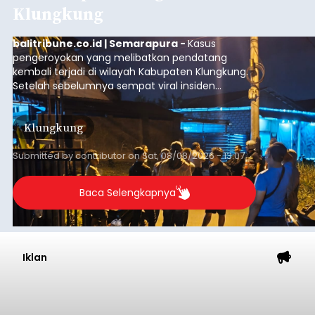
Klungkung
balitribune.co.id | Semarapura -
Kasus
pengeroyokan yang melibatkan pendatang
kembali terjadi di wilayah Kabupaten Klungkung.
Setelah sebelumnya sempat viral insiden
keributan di barat Pasar Galiran, peristiwa serupa
kini menimpa seorang pemuda asal Kabupaten
Klungkung
Sumba Barat Daya (SBD), Nusa Tenggara Timur
(NTT).
Submitted by
contributor
on
Sat, 08/08/2026 - 13:07
Baca Selengkapnya
Iklan