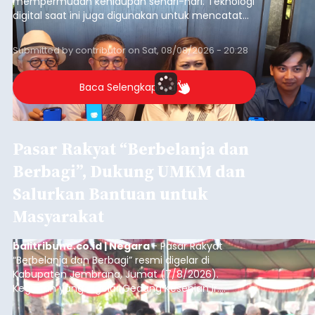
mempermudah kehidupan sehari-hari. Teknologi
digital saat ini juga digunakan untuk mencatat
dan mengelola data base alumni dari suatu
sekolah, salah satunya adalah alumni SMA 1
Submitted by
contributor
on
Sat, 08/08/2026 - 20:28
Denpasar.
Baca Selengkapnya
Pasar Rakyat “Berbelanja dan
Berbagi”, Dukung UMKM dan
Salurkan Bantuan untuk
Masyarakat
balitribune.co.id | Negara
- Pasar Rakyat
“Berbelanja dan Berbagi” resmi digelar di
Kabupaten Jembrana, Jumat (7/8/2026).
Kegiatan yang digelar Gedung Kesenian Ir.
Soekarno ini memadukan pemberdayaan