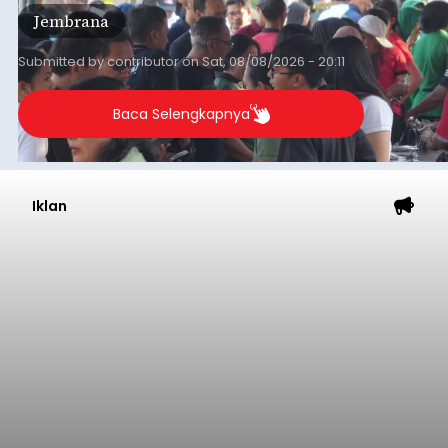
ekonomi masyarakat dengan aksi sosial tersebut
Jembrana
mendapat antusiasme tinggi dan mencatat nilai
transaksi mencapai Rp672.733.200.
Submitted by
contributor
on
Sat, 08/08/2026 - 20:11
Baca Selengkapnya
Iklan