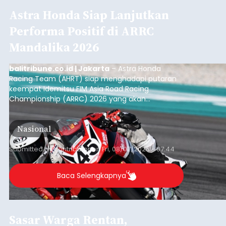
Astra Honda Siap Lanjutkan
Performa Positif di ARRC
Mandalika 2026
balitribune.co.id | Jakarta
– Astra Honda
Racing Team (AHRT) siap menghadapi putaran
keempat Idemitsu FIM Asia Road Racing
Championship (ARRC) 2026 yang akan
berlangsung di Pertamina Mandalika
International Circuit, Lombok, Nusa Tenggara
Nasional
Barat, pada 7–9 Agustus 2026.
Submitted by
contributor
on
Fri, 08/07/2026 - 07:44
Baca Selengkapnya
Sasar Warga Rentan,