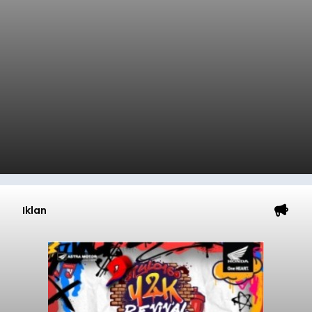
Iklan