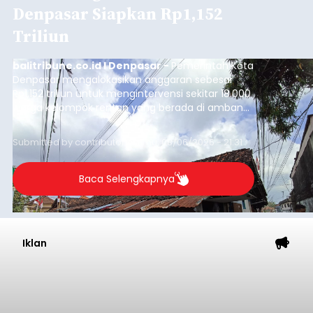
Denpasar Siapkan Rp1,152
Triliun
balitribune.co.id I Denpasar -
Pemerintah Kota
Denpasar mengalokasikan anggaran sebesar
Rp1,152 triliun untuk mengintervensi sekitar 18.000
warga kelompok rentan yang berada di ambang
garis kemiskinan. Langkah strategis ini diambil
guna menjaga masyarakat yang berada pada
Submitted by
contributor
on
Thu, 08/06/2026 - 21:31
kelompok desil 5 dan 6 tersebut agar tidak
merosot ke kategori miskin.
Baca Selengkapnya
Iklan