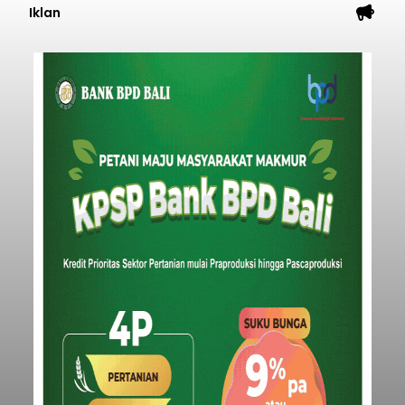
Iklan