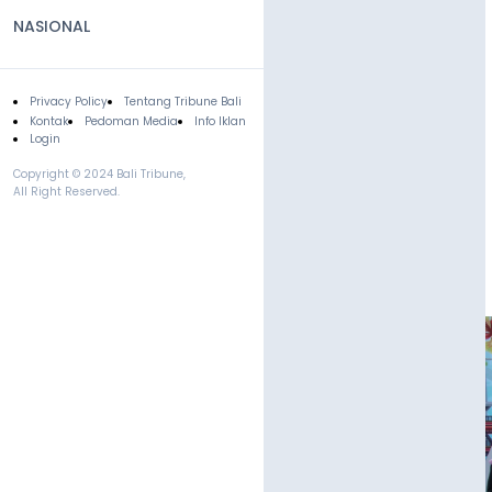
NASIONAL
Privacy Policy
Tentang Tribune Bali
Footer
Kontak
Pedoman Media
Info Iklan
Login
Copyright © 2024 Bali Tribune,
All Right Reserved.