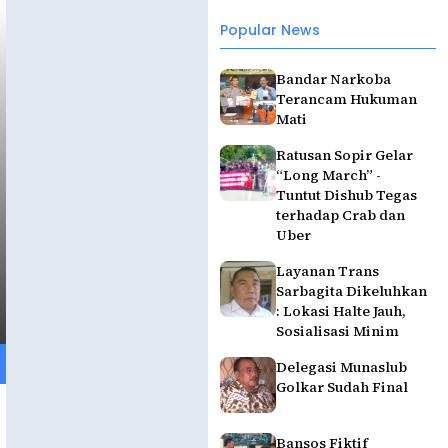
Popular News
Bandar Narkoba
Terancam Hukuman
Mati
Ratusan Sopir Gelar
“Long March” -
Tuntut Dishub Tegas
terhadap Crab dan
Uber
Layanan Trans
Sarbagita Dikeluhkan
: Lokasi Halte Jauh,
Sosialisasi Minim
Delegasi Munaslub
Golkar Sudah Final
Bansos Fiktif