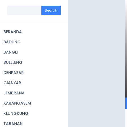
Skip
to
Search
main
content
BERANDA
Main
BADUNG
navigation
BANGLI
BULELENG
DENPASAR
GIANYAR
JEMBRANA
KARANGASEM
KLUNGKUNG
TABANAN