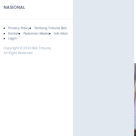
NASIONAL
Privacy Policy
Tentang Tribune Bali
Footer
Kontak
Pedoman Media
Info Iklan
Login
Copyright © 2024 Bali Tribune,
All Right Reserved.