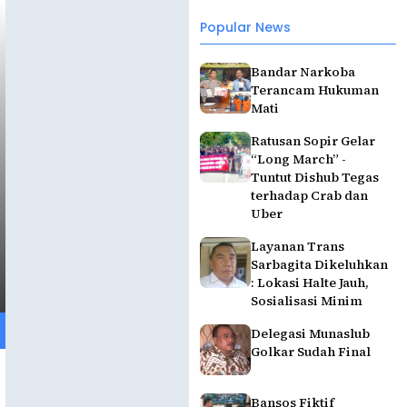
Popular News
Bandar Narkoba
Terancam Hukuman
Mati
Ratusan Sopir Gelar
“Long March” -
Tuntut Dishub Tegas
terhadap Crab dan
Uber
Layanan Trans
Sarbagita Dikeluhkan
: Lokasi Halte Jauh,
Sosialisasi Minim
Delegasi Munaslub
Golkar Sudah Final
Bansos Fiktif