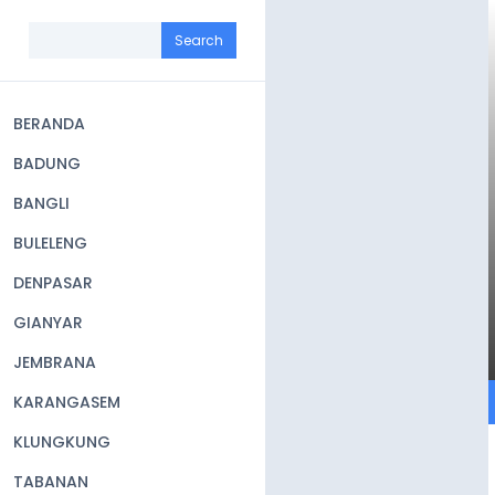
Skip
to
Search
main
content
BERANDA
Main
BADUNG
navigation
BANGLI
BULELENG
DENPASAR
GIANYAR
JEMBRANA
KARANGASEM
KLUNGKUNG
TABANAN