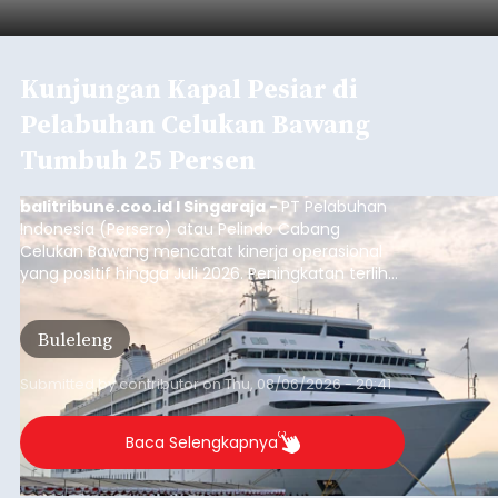
Kunjungan Kapal Pesiar di
Pelabuhan Celukan Bawang
Tumbuh 25 Persen
balitribune.coo.id I Singaraja -
PT Pelabuhan
Indonesia (Persero) atau Pelindo Cabang
Celukan Bawang mencatat kinerja operasional
yang positif hingga Juli 2026. Peningkatan terlihat
dari arus kapal yang mencapai 1,48 juta Gross
Tonnage (GT), atau tumbuh 12,4 persen
Buleleng
dibandingkan periode yang sama tahun lalu
yang tercatat sebesar 1,32 juta GT.
Submitted by
contributor
on
Thu, 08/06/2026 - 20:41
Baca Selengkapnya