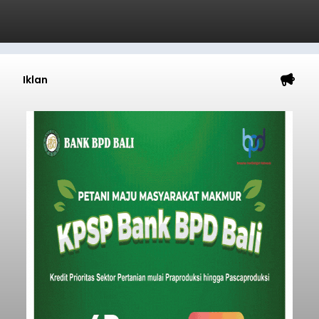
Iklan