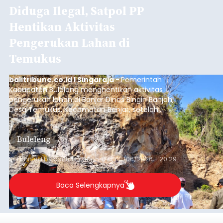
Diduga Ilegal, Satpol PP
Hentikan Aktivitas
Pengerukan Lahan di
Temukus
balitribune.co.id I Singaraja -
Pemerintah
Kabupaten Buleleng menghentikan aktivitas
pengerukan lahan di Banjar Dinas Bingin Banjah,
Desa Temukus, Kecamatan Banjar, setelah
ditemukan indikasi kegiatan pengambilan
material yang tidak sesuai dengan peruntukan
Buleleng
kawasan.
Submitted by
contributor
on
Thu, 08/06/2026 - 20:29
Baca Selengkapnya