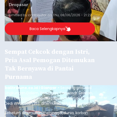
Denpasar
Submitted by
contributor
on
Thu, 08/06/2026 - 21:22
Baca Selengkapnya
Sempat Cekcok dengan Istri,
Pria Asal Pemogan Ditemukan
Tak Bernyawa di Pantai
Purnama
balitribune.co.id I Gianyar -
Seorang pria asal
Lingkungan Dalem, Pemogan, Denpasar Selatan,
Kota Denpasar, yang diketahui bernama I Kadek
Dedi Wiranata (35), ditemukan tidak bernyawa di
pesisir Pantai Purnama, Sukawati.
Sebelum ditemukan meninggal dunia, korban