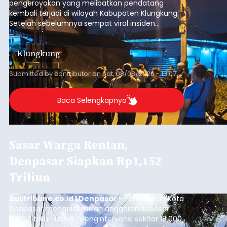
pengeroyokan yang melibatkan pendatang
kembali terjadi di wilayah Kabupaten Klungkung.
Setelah sebelumnya sempat viral insiden
keributan di barat Pasar Galiran, peristiwa serupa
kini menimpa seorang pemuda asal Kabupaten
Klungkung
Sumba Barat Daya (SBD), Nusa Tenggara Timur
(NTT).
Submitted by
contributor
on
Sat, 08/08/2026 - 13:07
Baca Selengkapnya
Sasar Warga Rentan,
Denpasar Siapkan Rp1,152
Triliun
balitribune.co.id I Denpasar -
Pemerintah Kota
Denpasar mengalokasikan anggaran sebesar
Rp1,152 triliun untuk mengintervensi sekitar 18.000