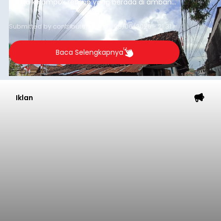
warga kelompok rentan yang berada di ambang
garis kemiskinan. Langkah strategis ini diambil
guna menjaga masyarakat yang berada pada
Submitted by
contributor
on
Thu, 08/06/2026 - 21:31
kelompok desil 5 dan 6 tersebut agar tidak
merosot ke kategori miskin.
Baca Selengkapnya
Iklan