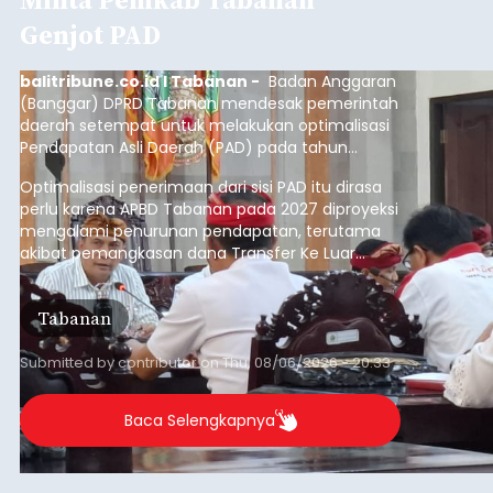
Genjot PAD
balitribune.co.id I Tabanan -
Badan Anggaran
(Banggar) DPRD Tabanan mendesak pemerintah
daerah setempat untuk melakukan optimalisasi
Pendapatan Asli Daerah (PAD) pada tahun
anggaran 2027.
Optimalisasi penerimaan dari sisi PAD itu dirasa
perlu karena APBD Tabanan pada 2027 diproyeksi
mengalami penurunan pendapatan, terutama
akibat pemangkasan dana Transfer Ke Luar
Daerah (TKD) dari pemerintah pusat.
Tabanan
Submitted by
contributor
on
Thu, 08/06/2026 - 20:33
Baca Selengkapnya