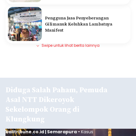
Pengguna Jasa Penyeberangan
Gilimanuk Keluhkan Lambatnya
Manifest
Swipe untuk lihat berita lainnya
Diduga Salah Paham, Pemuda
Asal NTT Dikeroyok
Sekelompok Orang di
Klungkung
balitribune.co.id | Semarapura -
Kasus