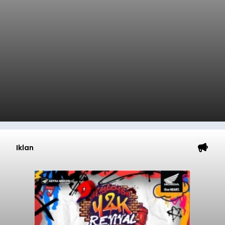
Iklan