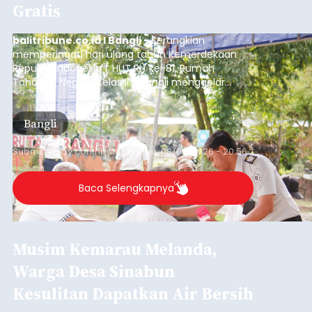
Gratis
balitribune.co.id I Bangli -
Serangkian
memperingati hari ulang tahun Kemerdekaan
Republik Indonesia ( HUT RI) ke-81, Rumah
Tahanan Negara Kelas II B Bangli menggelar
kegiatan pemeriksaan kesehatan gratis, Rabu
(6/8/2026).
Bangli
Submitted by
contributor
on
Thu, 08/06/2026 - 20:56
Baca Selengkapnya
Musim Kemarau Melanda,
Warga Desa Sinabun
Kesulitan Dapatkan Air Bersih