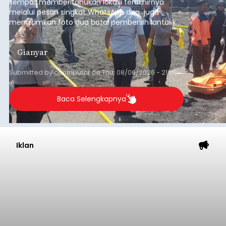
sempat memberitahukan lokasi terakhirnya
melalui pesan singkat WhatsApp dan juga
mengirimkan foto dua botol pembersih lantai ke
istrinya.
Gianyar
Submitted by
contributor
on
Thu, 08/06/2026 - 21:06
Baca Selengkapnya
Iklan