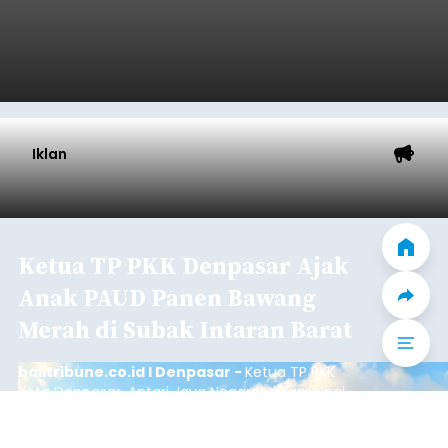
Iklan
Ketua TP PKK Denpasar Ajak
Anak PAUD Panen Bawang
Merah di Subak Intaran Barat
balitribune.co.id I Denpasar -
Ketua TP PKK
Kota Denpasar, Antari Jaya Negara, didampingi
Ketua Gabungan Organisasi Wanita (GOW) Kota
Denpasar, Ayu Kristi Arya Wibawa melaksanakan