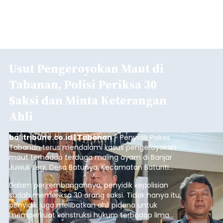
Usut Pengeroyokan Maut di
Tabanan, Polisi Periksa 30
Saksi dan Minta Keterangan
Ahli
balitribune.co.id | Tabanan
- Penyidik Polres
Tabanan terus mendalami kasus pengeroyokan
maut terhadap terduga maling ayam di Banjar
Juwuk Legi, Desa Batunya, Kecamatan Baturiti
yang terjadi beberapa waktu lalu.
Dalam perkembangannya, penyidik kepolisian
sudah memeriksa 30 orang saksi. Tidak hanya itu,
penyidik juga melibatkan ahli pidana untuk
memperkuat konstruksi hukum terhadap lima