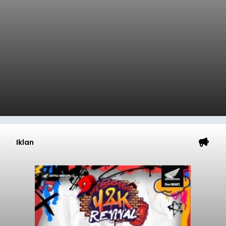
Iklan