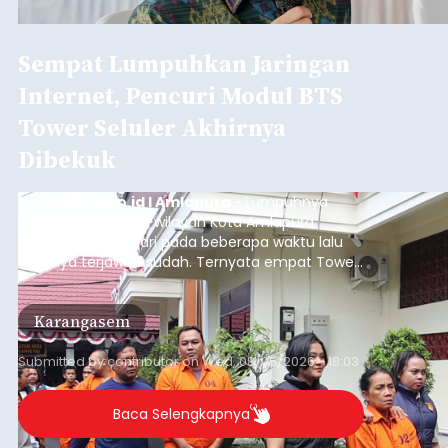
Sempat Lumpuhkan Jaringan
Internet, Pencuri Modul BTS
Tower Seluler Akhirnya
Dibekuk
balitribune.co.id I Amlapura -
Lumpuhnya
jaringan internet di wilayah Kota Amlapura
selama berhari-hari pada beberapa waktu lalu
akhirnya terjawab sudah. Ternyata empat Tower
BTS Seluler yang berada di lokasi berbeda di
wilayah Karangasem telah dibobol maling,
Karangasem
dimana bagian modul penguat signal yang
berada di Tower BTS Seluler itu hilang dicuri.
Submitted by
contributor
on
Wed, 08/05/2026 - 18:03
Baca Selengkapnya