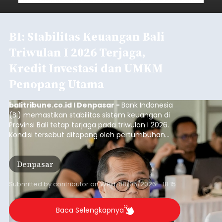
BI: Stabilitas Keuangan Bali
Triwulan I 2026 Terjaga,
Kredit Investasi dan UMKM
Penopang Utama
balitribune.co.id I Denpasar -
Bank Indonesia
(BI) memastikan stabilitas sistem keuangan di
Provinsi Bali tetap terjaga pada triwulan I 2026.
Kondisi tersebut ditopang oleh pertumbuhan
penyaluran kredit yang masih positif, terutama
pada sektor-sektor utama penggerak ekonomi
Denpasar
daerah, dengan risiko kredit yang tetap
terkendali.
Submitted by
contributor
on
Wed, 08/05/2026 - 18:15
Baca Selengkapnya