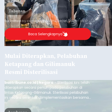
orang tersangka yang saat ini ditahan.
Tabanan
Submitted by
contributor
on
Thu, 08/06/2026 - 06:17
Baca Selengkapnya
Mulai Diterapkan, Pelabuhan
Ketapang dan Gilimanuk
Resmi Disterilisasi
balitribune.co.id | Negara
- Sterilisasi kini telah
diterapkan secara penuh pada pelabuhan di
lintas Ketapang-Gilimanuk. Sterilisasi pelabuhan
ini secara serentak diimplementasikan bersama
empat pelabuhan utama lainnya, yakni
Pelabuhan Merak, Bakauheni, Kayangan, dan