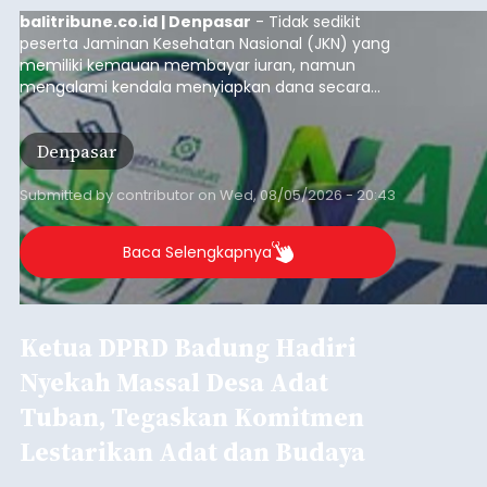
balitribune.co.id | Denpasar
- Tidak sedikit
peserta Jaminan Kesehatan Nasional (JKN) yang
memiliki kemauan membayar iuran, namun
mengalami kendala menyiapkan dana secara
penuh saat jatuh tempo pembayaran iuran.
Kondisi ini terutama dialami oleh peserta
Denpasar
segmen Pekerja Bukan Penerima Upah (PBPU)
yang memiliki penghasilan tidak tetap.
Submitted by
contributor
on
Wed, 08/05/2026 - 20:43
Baca Selengkapnya
Ketua DPRD Badung Hadiri
Nyekah Massal Desa Adat
Tuban, Tegaskan Komitmen
Lestarikan Adat dan Budaya