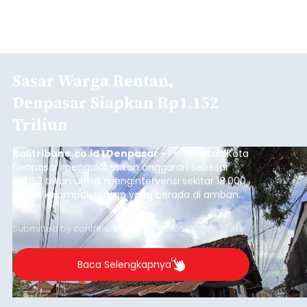
Sasar Warga Rentan,
Denpasar Siapkan Rp1,152
Triliun
balitribune.co.id I Denpasar -
Pemerintah Kota
Denpasar mengalokasikan anggaran sebesar
Rp1,152 triliun untuk mengintervensi sekitar 18.000
warga kelompok rentan yang berada di ambang
garis kemiskinan. Langkah strategis ini diambil
guna menjaga masyarakat yang berada pada
Submitted by
contributor
on
Thu, 08/06/2026 - 21:31
kelompok desil 5 dan 6 tersebut agar tidak
merosot ke kategori miskin.
Baca Selengkapnya