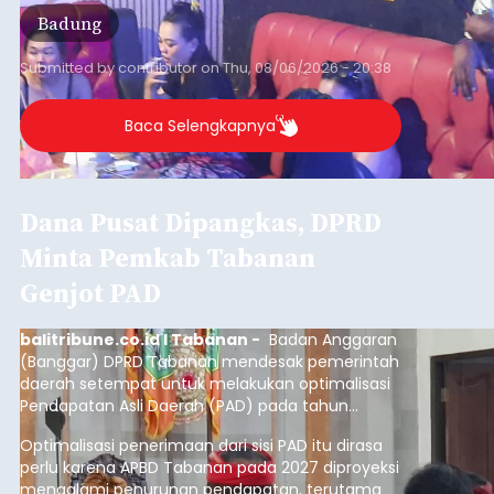
Badung
Submitted by
contributor
on
Thu, 08/06/2026 - 20:38
Baca Selengkapnya
Dana Pusat Dipangkas, DPRD
Minta Pemkab Tabanan
Genjot PAD
balitribune.co.id I Tabanan -
Badan Anggaran
(Banggar) DPRD Tabanan mendesak pemerintah
daerah setempat untuk melakukan optimalisasi
Pendapatan Asli Daerah (PAD) pada tahun
anggaran 2027.
Optimalisasi penerimaan dari sisi PAD itu dirasa
perlu karena APBD Tabanan pada 2027 diproyeksi
mengalami penurunan pendapatan, terutama