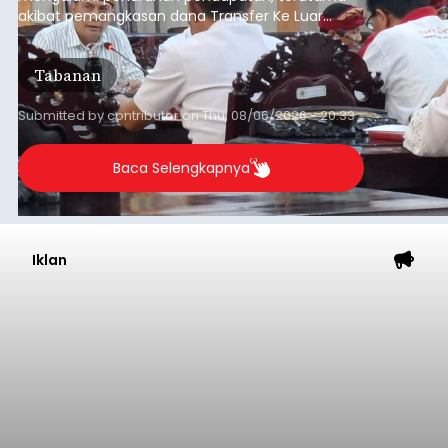
akibat pemangkasan dana Transfer Ke Luar
Daerah (TKD) dari pemerintah pusat.
Tabanan
Submitted by
contributor
on
Thu, 08/06/2026 - 20:33
Baca Selengkapnya
Iklan