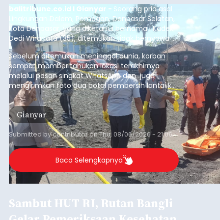
balitribune.co.id I Gianyar -
Seorang pria asal
Lingkungan Dalem, Pemogan, Denpasar Selatan,
Kota Denpasar, yang diketahui bernama I Kadek
Dedi Wiranata (35), ditemukan tidak bernyawa di
pesisir Pantai Purnama, Sukawati.
Sebelum ditemukan meninggal dunia, korban
sempat memberitahukan lokasi terakhirnya
melalui pesan singkat WhatsApp dan juga
mengirimkan foto dua botol pembersih lantai ke
istrinya.
Gianyar
Submitted by
contributor
on
Thu, 08/06/2026 - 21:06
Baca Selengkapnya
Sambut HUT RI, Rutan Bangli
Gelar Pemeriksaan Kesehatan