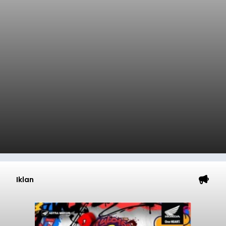
Iklan