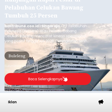
Pelabuhan Celukan Bawang
Tumbuh 25 Persen
balitribune.coo.id I Singaraja -
PT Pelabuhan
Indonesia (Persero) atau Pelindo Cabang
Celukan Bawang mencatat kinerja operasional
yang positif hingga Juli 2026. Peningkatan terlihat
dari arus kapal yang mencapai 1,48 juta Gross
Tonnage (GT), atau tumbuh 12,4 persen
Buleleng
dibandingkan periode yang sama tahun lalu
yang tercatat sebesar 1,32 juta GT.
Submitted by
contributor
on
Thu, 08/06/2026 - 20:41
Baca Selengkapnya
Iklan