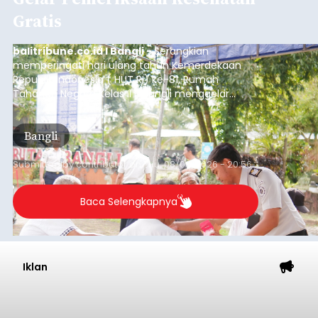
Gratis
balitribune.co.id I Bangli -
Serangkian
memperingati hari ulang tahun Kemerdekaan
Republik Indonesia ( HUT RI) ke-81, Rumah
Tahanan Negara Kelas II B Bangli menggelar
kegiatan pemeriksaan kesehatan gratis, Rabu
(6/8/2026).
Bangli
Submitted by
contributor
on
Thu, 08/06/2026 - 20:56
Baca Selengkapnya
Iklan