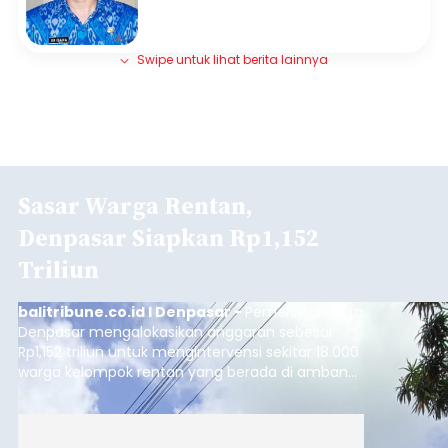
Swipe untuk lihat berita lainnya
Sasar Warga Rentan,
Denpasar Siapkan Rp1,152
Triliun
balitribune.co.id I Denpasar -
Pemerintah Kota
Denpasar mengalokasikan anggaran sebesar
Rp1,152 triliun untuk mengintervensi sekitar 18.000
warga kelompok rentan yang berada di ambang
garis kemiskinan. Langkah strategis ini diambil
guna menjaga masyarakat yang berada pada
kelompok desil 5 dan 6 tersebut agar tidak