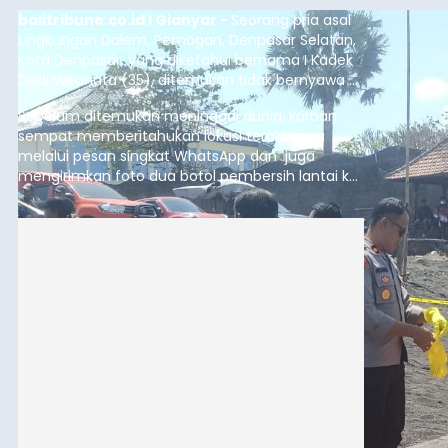
balitribune.co.id I Gianyar -
Seorang pria asal
Lingkungan Dalem, Pemogan, Denpasar Selatan,
Kota Denpasar, yang diketahui bernama I Kadek
Dedi Wiranata (35), ditemukan tidak bernyawa di
pesisir Pantai Purnama, Sukawati.
Sebelum ditemukan meninggal dunia, korban
sempat memberitahukan lokasi terakhirnya
melalui pesan singkat WhatsApp dan juga
mengirimkan foto dua botol pembersih lantai ke
istrinya.