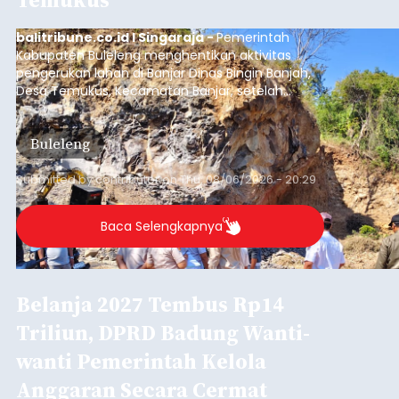
balitribune.co.id I Singaraja -
Pemerintah
Kabupaten Buleleng menghentikan aktivitas
pengerukan lahan di Banjar Dinas Bingin Banjah,
Desa Temukus, Kecamatan Banjar, setelah
ditemukan indikasi kegiatan pengambilan
material yang tidak sesuai dengan peruntukan
Buleleng
kawasan.
Submitted by
contributor
on
Thu, 08/06/2026 - 20:29
Baca Selengkapnya
Belanja 2027 Tembus Rp14
Triliun, DPRD Badung Wanti-
wanti Pemerintah Kelola
Anggaran Secara Cermat