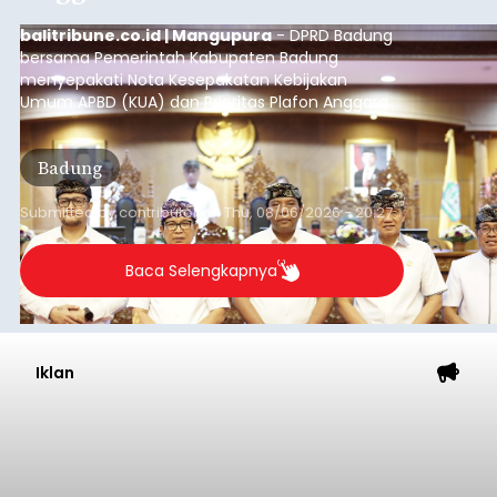
balitribune.co.id | Mangupura
- DPRD Badung
bersama Pemerintah Kabupaten Badung
menyepakati Nota Kesepakatan Kebijakan
Umum APBD (KUA) dan Prioritas Plafon Anggaran
Sementara (PPAS) Tahun Anggaran 2027 dalam
rapat paripurna yang digelar di Gedung DPRD
Badung
Badung, Kamis (6/8/2026).
Submitted by
contributor
on
Thu, 08/06/2026 - 20:27
Baca Selengkapnya
Iklan