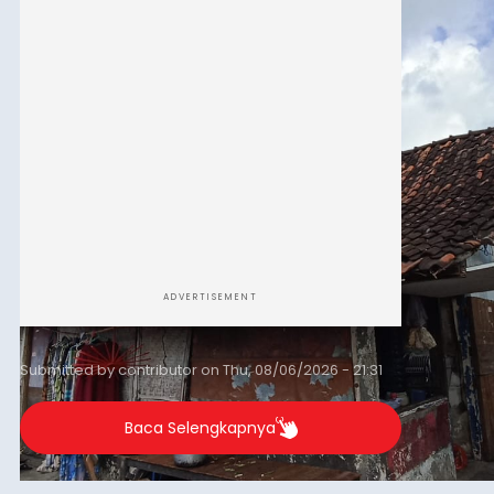
merosot ke kategori miskin.
ADVERTISEMENT
Submitted by
contributor
on
Thu, 08/06/2026 - 21:31
Baca Selengkapnya