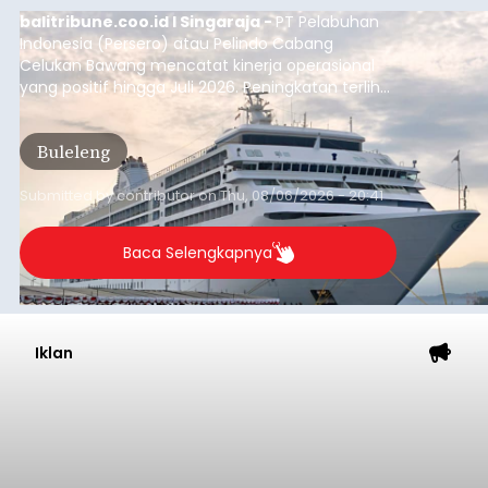
balitribune.coo.id I Singaraja -
PT Pelabuhan
Indonesia (Persero) atau Pelindo Cabang
Celukan Bawang mencatat kinerja operasional
yang positif hingga Juli 2026. Peningkatan terlihat
dari arus kapal yang mencapai 1,48 juta Gross
Tonnage (GT), atau tumbuh 12,4 persen
Buleleng
dibandingkan periode yang sama tahun lalu
yang tercatat sebesar 1,32 juta GT.
Submitted by
contributor
on
Thu, 08/06/2026 - 20:41
Baca Selengkapnya
Iklan