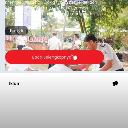
memperingati hari ulang tahun Kemerdekaan
Republik Indonesia ( HUT RI) ke-81, Rumah
Tahanan Negara Kelas II B Bangli menggelar
kegiatan pemeriksaan kesehatan gratis, Rabu
(6/8/2026).
Bangli
Submitted by
contributor
on
Thu, 08/06/2026 - 20:56
Baca Selengkapnya
Iklan