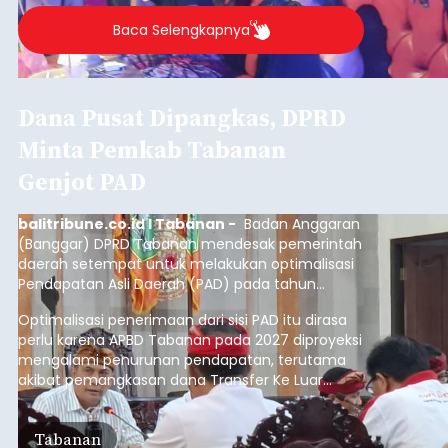
Baca Selengkapnya
Dana Pusat Dipangkas, DPRD
Minta Pemkab Tabanan
Genjot PAD
balitribune.co.id I Tabanan -
Badan Anggaran
(Banggar) DPRD Tabanan mendesak pemerintah
daerah setempat untuk melakukan optimalisasi
Pendapatan Asli Daerah (PAD) pada tahun
anggaran 2027.
Optimalisasi penerimaan dari sisi PAD itu dirasa
perlu karena APBD Tabanan pada 2027 diproyeksi
mengalami penurunan pendapatan, terutama
akibat pemangkasan dana Transfer Ke Luar
Daerah (TKD) dari pemerintah pusat.
Tabanan