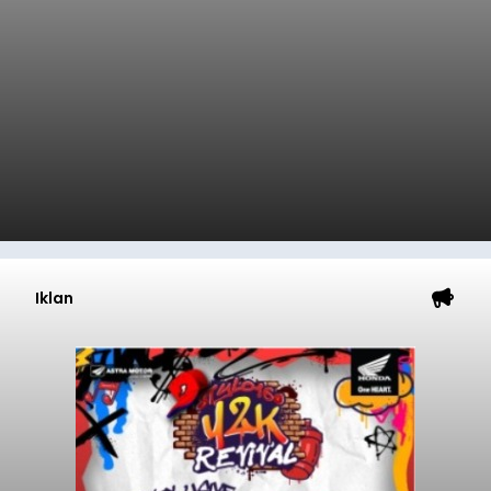
Iklan