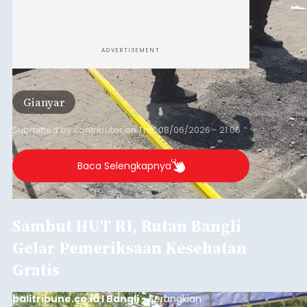
ADVERTISEMENT
Gianyar
Submitted by
contributor
on
Thu, 08/06/2026 - 21:06
Baca Selengkapnya
Sambut HUT RI, Rutan Bangli
Gelar Pemeriksaan Kesehatan
Gratis
balitribune.co.id I Bangli -
Serangkian