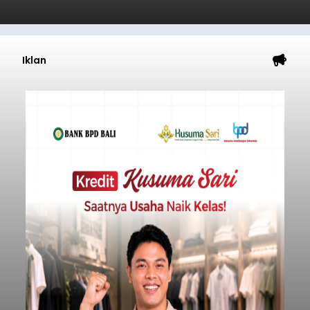
Gelar Pemeriksaan Kesehatan
Gratis
balitribune.co.id I Bangli -
Serangkian
memperingati hari ulang tahun Kemerdekaan
Republik Indonesia ( HUT RI) ke-81, Rumah
Tahanan Negara Kelas II B Bangli menggelar
kegiatan pemeriksaan kesehatan gratis, Rabu
(6/8/2026).
Bangli
Submitted by
contributor
on
Thu, 08/06/2026 - 20:56
Baca Selengkapnya
Musim Kemarau Melanda,
Warga Desa Sinabun