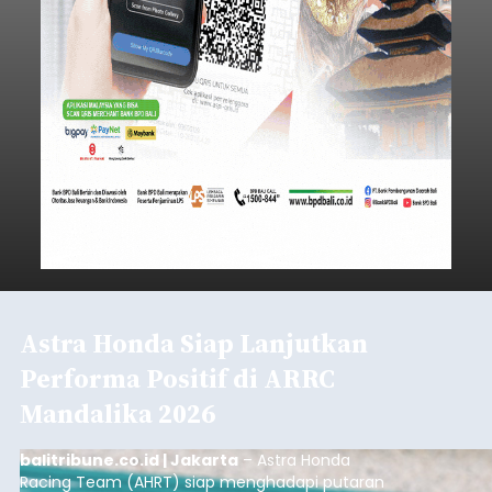
Iklan
Astra Honda Siap Lanjutkan
Performa Positif di ARRC
Mandalika 2026
balitribune.co.id | Jakarta
– Astra Honda
Racing Team (AHRT) siap menghadapi putaran
keempat Idemitsu FIM Asia Road Racing
Championship (ARRC) 2026 yang akan
berlangsung di Pertamina Mandalika
International Circuit, Lombok, Nusa Tenggara
Nasional
Barat, pada 7–9 Agustus 2026.
Submitted by
contributor
on
Fri, 08/07/2026 - 07:44
Baca Selengkapnya