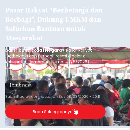
Pasar Rakyat “Berbelanja dan
Berbagi”, Dukung UMKM dan
Salurkan Bantuan untuk
Masyarakat
balitribune.co.id | Negara
- Pasar Rakyat
“Berbelanja dan Berbagi” resmi digelar di
Kabupaten Jembrana, Jumat (7/8/2026).
Kegiatan yang digelar Gedung Kesenian Ir.
Soekarno ini memadukan pemberdayaan
ekonomi masyarakat dengan aksi sosial tersebut
Jembrana
mendapat antusiasme tinggi dan mencatat nilai
transaksi mencapai Rp672.733.200.
Submitted by
contributor
on
Sat, 08/08/2026 - 20:11
Baca Selengkapnya