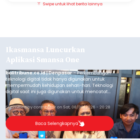
Swipe untuk lihat berita lainnya
Ikasmansa Luncurkan
Aplikasi Smansa One
balitribune.co.id | Denpasar
- Perkembangan
teknologi digital tidak hanya digunakan untuk
mempermudah kehidupan sehari-hari. Teknologi
digital saat ini juga digunakan untuk mencatat
dan mengelola data base alumni dari suatu
sekolah, salah satunya adalah alumni SMA 1
Submitted by
contributor
on
Sat, 08/08/2026 - 20:28
Denpasar.
Baca Selengkapnya