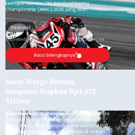
Sasar Warga Rentan,
Denpasar Siapkan Rp1,152
Triliun
balitribune.co.id I Denpasar -
Pemerintah Kota
Denpasar mengalokasikan anggaran sebesar
Rp1,152 triliun untuk mengintervensi sekitar 18.000
warga kelompok rentan yang berada di ambang
garis kemiskinan. Langkah strategis ini diambil
guna menjaga masyarakat yang berada pada
Submitted by
contributor
on
Thu, 08/06/2026 - 21:31
kelompok desil 5 dan 6 tersebut agar tidak
merosot ke kategori miskin.
Baca Selengkapnya
Iklan