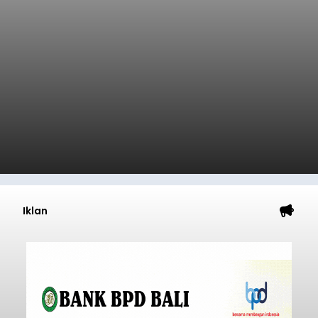
Klungkung
balitribune.co.id | Semarapura -
Kasus
pengeroyokan yang melibatkan pendatang
kembali terjadi di wilayah Kabupaten Klungkung.
Setelah sebelumnya sempat viral insiden
keributan di barat Pasar Galiran, peristiwa serupa
kini menimpa seorang pemuda asal Kabupaten
Klungkung
Sumba Barat Daya (SBD), Nusa Tenggara Timur
(NTT).
Submitted by
contributor
on
Sat, 08/08/2026 - 13:07
Baca Selengkapnya
Iklan