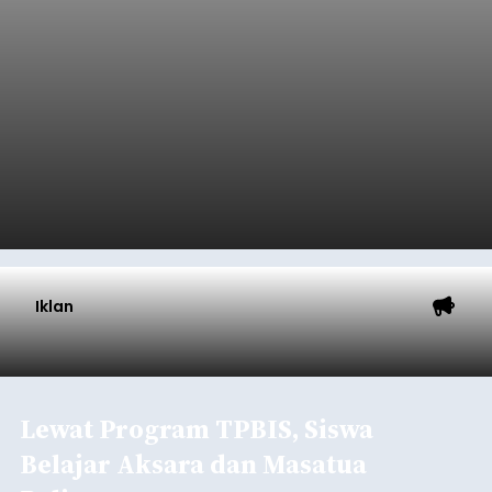
Iklan
Lewat Program TPBIS, Siswa
Belajar Aksara dan Masatua
Bali
balitribune.co.id I Denpasar
– Upaya
melestarikan Bahasa dan Aksara Bali terus
diperkuat Dinas Perpustakaan dan Kearsipan
Kota Denpasar melalui Program Transformasi
Perpustakaan Berbasis Inklusi Sosial (TPBIS).
Tahun ini, sebanyak 63 siswa kelas IV dan V SD
Denpasar
Negeri 17 Dangin Puri mendapat pelatihan
menulis Aksara Bali serta Masatua atau