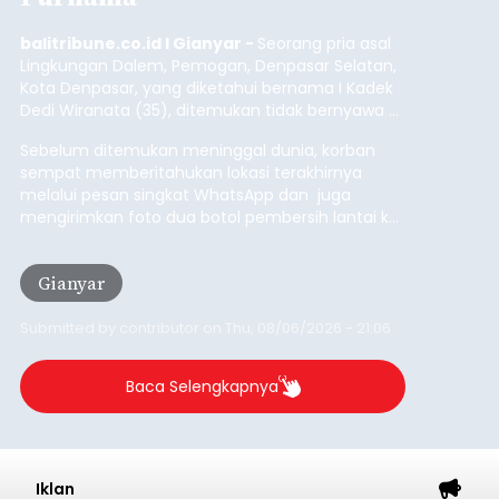
istrinya.
Gianyar
Submitted by
contributor
on
Thu, 08/06/2026 - 21:06
Baca Selengkapnya
Iklan