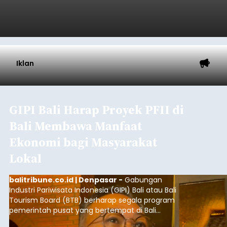
Iklan