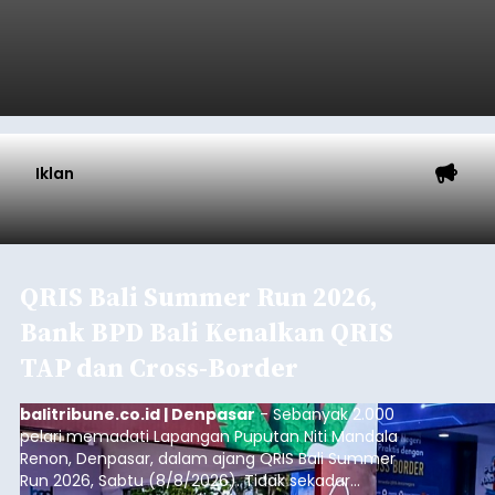
Iklan
QRIS Bali Summer Run 2026,
Bank BPD Bali Kenalkan QRIS
TAP dan Cross-Border
balitribune.co.id | Denpasar
- Sebanyak 2.000
pelari memadati Lapangan Puputan Niti Mandala
Renon, Denpasar, dalam ajang QRIS Bali Summer
Run 2026, Sabtu (8/8/2026). Tidak sekadar