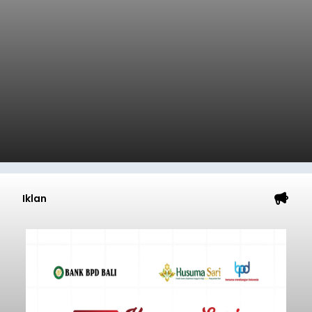
Iklan