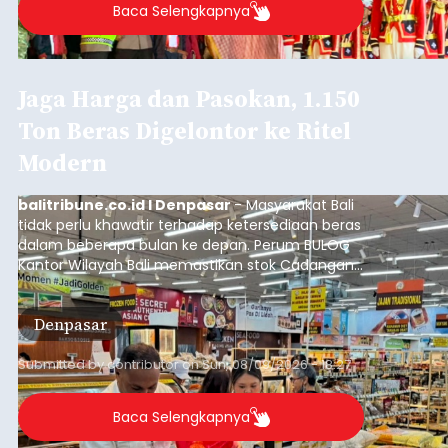
Baca Selengkapnya
Jaga Harga dan Pasokan, 1.150
Ton Beras Digelontor ke Ritel
Modern
balitribune.co.id I Denpasar
- Masyarakat Bali
tidak perlu khawatir terhadap ketersediaan beras
dalam beberapa bulan ke depan. Perum BULOG
Kantor Wilayah Bali memastikan stok Cadangan
Beras Pemerintah (CBP) masih dalam kondisi
aman, bahkan diproyeksikan mampu memenuhi
Denpasar
kebutuhan masyarakat hingga sekitar 10 bulan.
Submitted by
contributor
on
Sun, 08/09/2026 - 18:27
Baca Selengkapnya