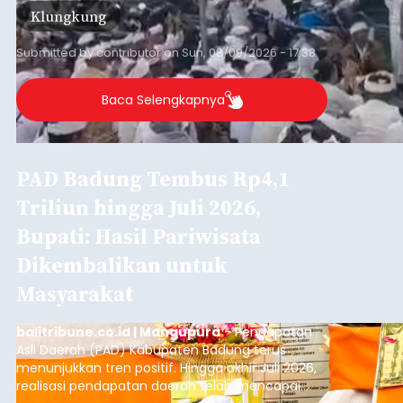
Klungkung
Submitted by
contributor
on
Sun, 08/09/2026 - 17:38
Baca Selengkapnya
PAD Badung Tembus Rp4,1
Triliun hingga Juli 2026,
Bupati: Hasil Pariwisata
Dikembalikan untuk
Masyarakat
balitribune.co.id | Mangupura
- Pendapatan
Asli Daerah (PAD) Kabupaten Badung terus
menunjukkan tren positif. Hingga akhir Juli 2026,
realisasi pendapatan daerah telah mencapai