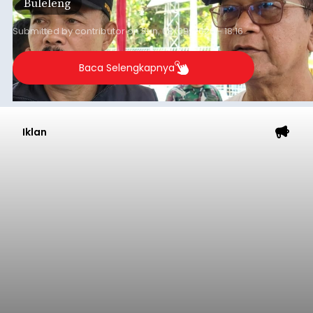
Buleleng
yang belum optimal, semuanya menjadi
perhatian pemerintah daerah.
Submitted by
contributor
on
Sun, 08/09/2026 - 18:16
Baca Selengkapnya
Iklan