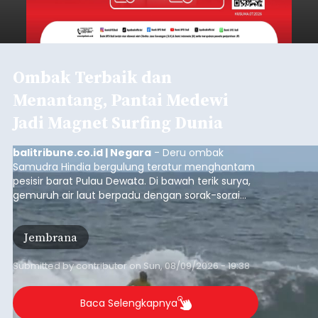
Ombak Terbaik dan
Menantang, Pantai Medewi
Jadi Magnet Surfing Dunia
balitribune.co.id | Negara
- Deru ombak
Samudra Hindia bergulung teratur menghantam
pesisir barat Pulau Dewata. Di bawah terik surya,
gemuruh air laut berpadu dengan sorak-sorai
penonton yang memadati Pantai Medewi,
Kecamatan Pekutatan pada Minggu (9/8/2026).
Jembrana
Ratusan peselancar dari berbagai penjuru
nusantara berkompetisi menaklukan ombak
terbaik dan menantang.
Submitted by
contributor
on
Sun, 08/09/2026 - 19:38
Baca Selengkapnya