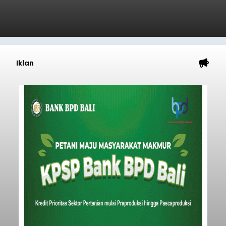
Iklan