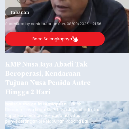
RDTR tersebut meliputi Kecamatan Kediri,
Tabanan, dan Selemadeg Barat.
Tabanan
Submitted by
contributor
on
Sun, 08/09/2026 - 21:56
Baca Selengkapnya
KMP Nusa Jaya Abadi Tak
Beroperasi, Kendaraan
Tujuan Nusa Penida Antre
Hingga 2 Hari
balitribune.co.id I Amlapura -
Tidak
beroperasinya kapal KMP. Nusa Jaya Abadi atau
Kapal Roro berdampak pada aktivitas
penyeberangan di Pelabuhan Padang Bai,
Karangasem. Puluhan kendaraan truk, Pick Up