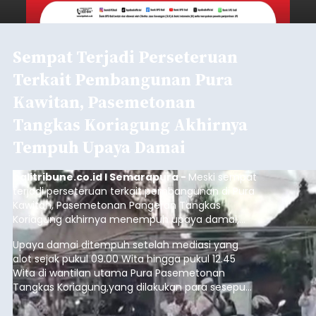
Sempat Terjadi Perseteruan
Terkait Pembangunan Pura
Kawitan, Pasemetonan
Tangkas Koriagung Akhirnya
Tempuh Upaya Damai
balitribune.co.id I Semarapura -
Meski sempat
terjadi perseteruan terkait pembangunan di Pura
Kawitan, Pasemetonan Pangeran Tangkas
Koriagung akhirnya menempuh upaya damai,
pada Minggu (9/8/2026).
Upaya damai ditempuh setelah mediasi yang
alot sejak pukul 09.00 Wita hingga pukul 12.45
Wita di wantilan utama Pura Pasemetonan
Tangkas Koriagung,yang dilakukan para sesepuh
kedua belah pihak yang berseberangan.