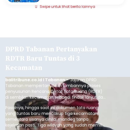
Swipe untuk lihat berita lainnya
DPRD Tabanan Pertanyakan
RDTR Baru Tuntas di 3
Kecamatan
balitribune.co.id I Tabanan -
Jajaran DPRD
Tabanan mempertanyakan lambannya proses
penyusunan Rencana Detail Tata Ruang (RDTR)
di sembilan kecamatan sebagai tindak lanjut dari
pelaksanaan RTRW.
Pasalnya, hingga saat ini dokumen tata ruang
yang tuntas baru mencakup tiga kecamatan,
sementara sisanya dinilai mandeg tanpa
kejelasan pasti. Tiga wilayah yang sudah memiliki