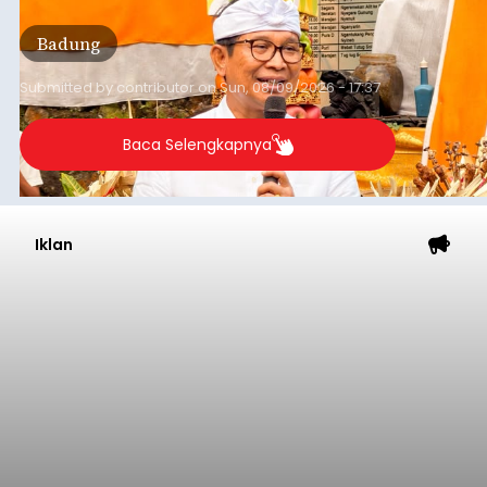
Rp4,1 triliun atau rata-rata sekitar Rp730 miliar
per bulan, meningkat signifikan dibandingkan
Badung
rata-rata penerimaan sebelumnya yang berkisar
Rp350 miliar hingga Rp400 miliar per bulan.
Submitted by
contributor
on
Sun, 08/09/2026 - 17:37
Baca Selengkapnya
Iklan