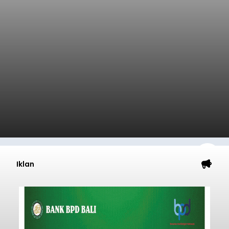
Iklan