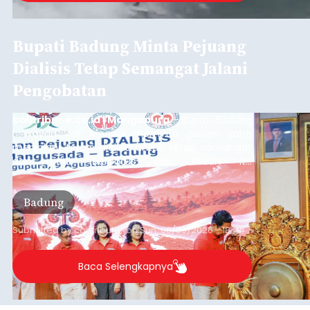
Bupati Badung Minta Pejuang
Dialisis Tetap Semangat Jalani
Pengobatan
balitribune.co.id | Mangupura
- Bupati Badung
I Wayan Adi Arnawa meminta pasien yang
menjalani terapi dialisis untuk tetap semangat
dan tidak berputus asa. Pesan itu
disampaikannya saat menghadiri Sarasehan
Pejuang Dialisis yang digelar RSD Mangusada di
Badung
Ruang Kertha Gosana, Puspem Badung, Minggu
(9/8/2026).
Submitted by
contributor
on
Sun, 08/09/2026 - 18:44
Baca Selengkapnya