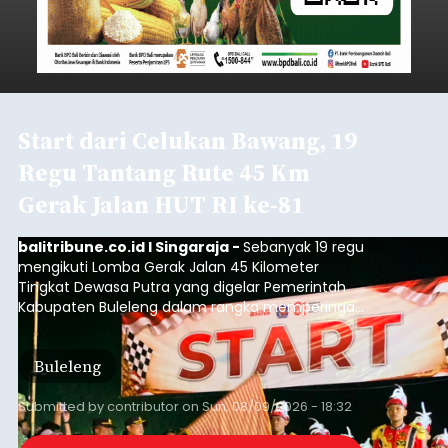
Start dari Celukan Bawang, 19
Regu Tantang Rute 45 Km
Gerak Jalan HUT RI ke-81
balitribune.co.id I Singaraja -
Sebanyak 19 regu
mengikuti Lomba Gerak Jalan 45 Kilometer
Tingkat Dewasa Putra yang digelar Pemerintah
Kabupaten Buleleng dalam rangka memperingati
HUT ke-81 Kemerdekaan Republik Indonesia.
Lomba resmi dimulai dari Lapangan Sepak Bola
Buleleng
Desa Celukan Bawang, Sabtu (8/8/2026) malam.
Submitted by
contributor
on
Sun, 08/09/2026 - 18:32