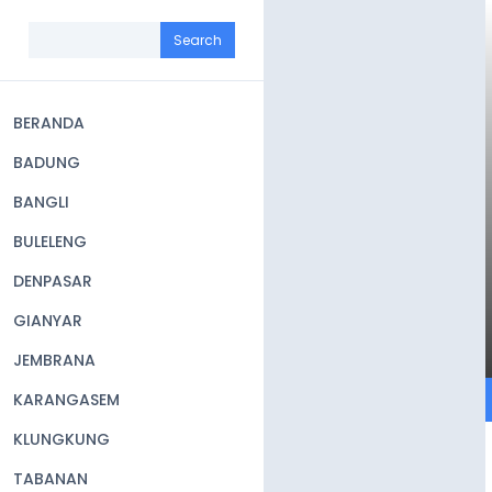
Skip
to
Search
main
content
BERANDA
Main
BADUNG
navigation
BANGLI
BULELENG
DENPASAR
GIANYAR
JEMBRANA
KARANGASEM
KLUNGKUNG
TABANAN