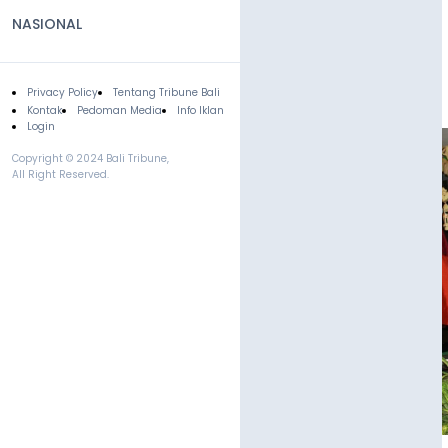
NASIONAL
Privacy Policy
Tentang Tribune Bali
Footer
Kontak
Pedoman Media
Info Iklan
Login
Copyright © 2024 Bali Tribune,
All Right Reserved.