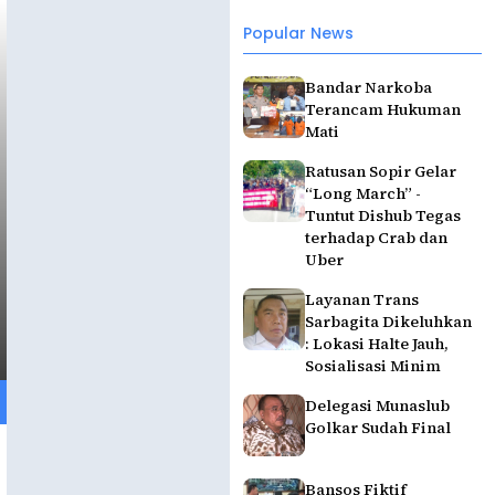
Popular News
Bandar Narkoba
Terancam Hukuman
Mati
Ratusan Sopir Gelar
“Long March” -
Tuntut Dishub Tegas
terhadap Crab dan
Uber
Layanan Trans
Sarbagita Dikeluhkan
: Lokasi Halte Jauh,
Sosialisasi Minim
Delegasi Munaslub
Golkar Sudah Final
Bansos Fiktif