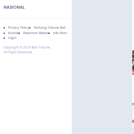
NASIONAL
Privacy Policy
Tentang Tribune Bali
Footer
Kontak
Pedoman Media
Info Iklan
Login
Copyright © 2024 Bali Tribune,
All Right Reserved.