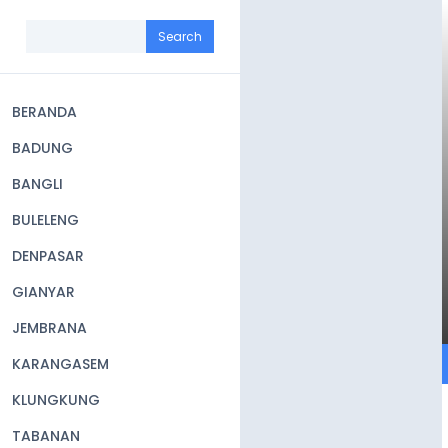
Skip
to
Search
main
content
BERANDA
Main
BADUNG
navigation
BANGLI
BULELENG
DENPASAR
GIANYAR
JEMBRANA
KARANGASEM
KLUNGKUNG
TABANAN