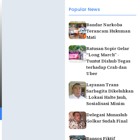
Popular News
Bandar Narkoba
Terancam Hukuman
Mati
Ratusan Sopir Gelar
“Long March” -
Tuntut Dishub Tegas
terhadap Crab dan
Uber
Layanan Trans
Sarbagita Dikeluhkan
: Lokasi Halte Jauh,
Sosialisasi Minim
Delegasi Munaslub
Golkar Sudah Final
Bansos Fiktif